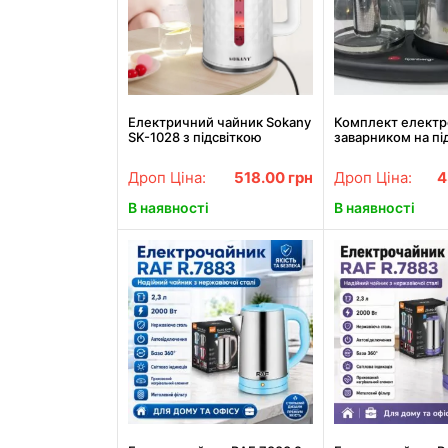
Електричний чайник Sokany
Комплект електр
SK-1028 з підсвіткою
заварником на під
нержавіючої стал
RB-2504
Дроп Ціна:
518.00
грн
Дроп Ціна:
4
В наявності
В наявності