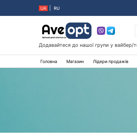
|
UA
RU
Aveopt – оптова дропшипінг платформа в 
Додавайтеся до нашої групи у вайбер/т
Головна
Магазин
Лідери продажів