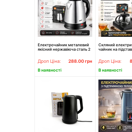
Електрочайник металевий
Скляний електр
якісний нержавіюча сталь 2
чайник на підставц
л 2200W RAF R.7816
скляним заварни
RAF 7855
Дроп Ціна:
288.00
грн
Дроп Ціна:
В наявності
В наявності