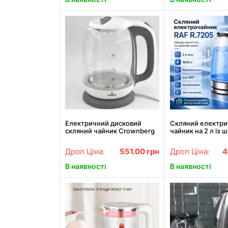
Електричний дисковий
Скляний електр
скляний чайник Crownberg
чайник на 2 л із
CB 9121 1800 Вт
кипінням RAF R.
електричний чайник з
Дроп Ціна:
551.00
грн
Дроп Ціна:
4
підсвіткою
В наявності
В наявності