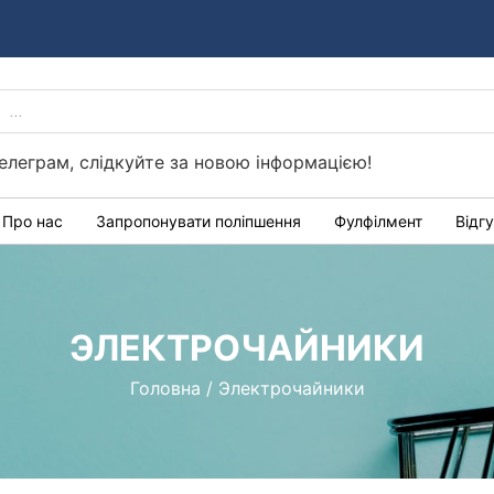
PRODUCTS
Україні
SEARCH
елеграм, слідкуйте за новою інформацією!
Про нас
Запропонувати поліпшення
Фулфілмент
Відг
ЭЛЕКТРОЧАЙНИКИ
Головна
/
Электрочайники