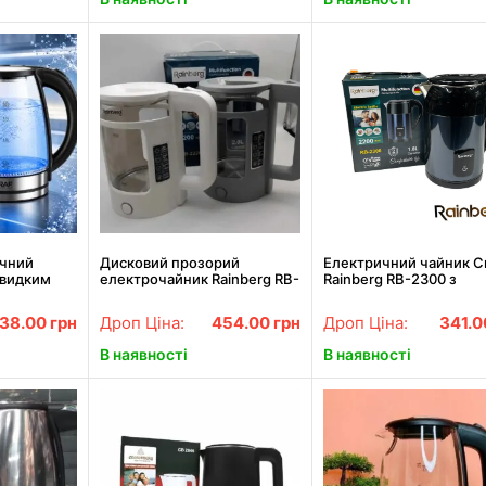
ичний
Дисковий прозорий
Електричний чайник С
 швидким
електрочайник Rainberg RB-
Rainberg RB-2300 з
7205 1500W
2220 Скляний електричний
нержавіючої сталі 220
чайник з підсвіткою 2200Вт
1,8л
38.00
грн
Дроп Ціна:
454.00
грн
Дроп Ціна:
341.
В наявності
В наявності