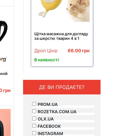
Щітка масажна для догляду
за шерстю тварин 4 в 1
ПАРОВА Pet comb
Дроп Ціна:
66.00
грн
В наявності
иній
0 Вт
ДЕ ВИ ПРОДАЄТЕ?
00
грн
PROM.UA
ROZETKA.COM.UA
OLX.UA
FACEBOOK
INSTAGRAM