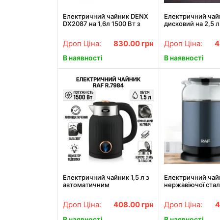
Електричний чайник DENX
Електричний чай
DX2087 на 1,6л 1500 Вт з
дисковий на 2,5 
регулятором температури.
BITEK BT-7916B з
Чорний (DX2087)
підтримкою тепл
Дроп Ціна:
830.00
грн
Дроп Ціна:
4
режиму
В наявності
В наявності
Електричний чайник 1,5 л з
Електричний чайн
автоматичним
нержавіючої сталі
відключенням і поворотною
скляною кришко
базою 360° RAF R.7984
R.7832 Синій
Дроп Ціна:
408.00
грн
Дроп Ціна:
4
1500W Чорний
В наявності
В наявності