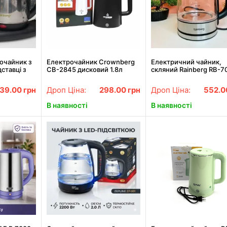
очайник з
Електрочайник Crownberg
Електричний чайник,
ставці з
CB-2845 дисковий 1.8л
скляний Rainberg RB-70
і Rainberg
1800Вт
літри Reinberg
39.00
грн
Дроп Ціна:
298.00
грн
Дроп Ціна:
552.
В наявності
В наявності