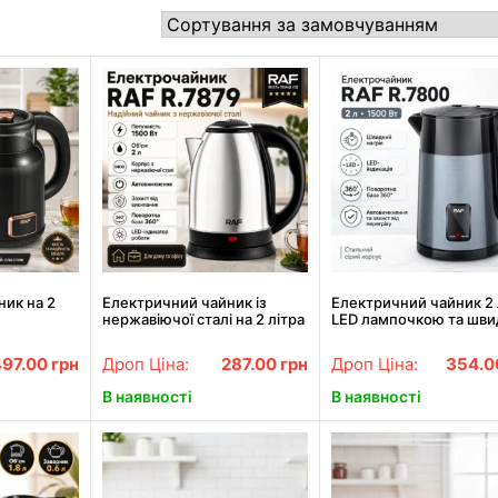
ник на 2
Електричний чайник із
Електричний чайник 2 
ю
нержавіючої сталі на 2 літра
LED лампочкою та шв
ертовою
1500Вт RAF R.7879 Срібний
нагріванням RAF R.780
.7411
Сірий
497.00
грн
Дроп Ціна:
287.00
грн
Дроп Ціна:
354.
В наявності
В наявності