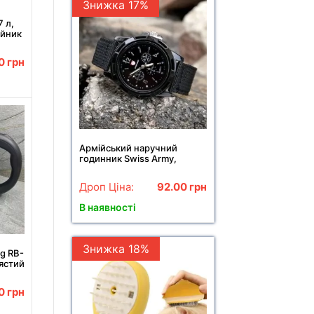
Знижка 17%
 л,
айник
00
грн
Армійський наручний
годинник Swiss Army,
чоловічий годинник
Дроп Ціна:
92.00
грн
В наявності
Знижка 18%
g RB-
ястий
00
грн