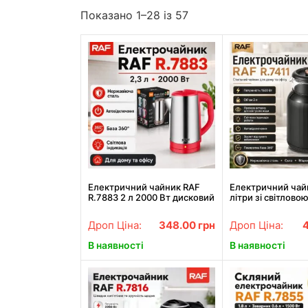
Показано 1–28 із 57
Електричний чайник RAF
Електричний чай
R.7883 2 л 2000 Вт дисковий
літри зі світлово
кухонний електричний
індикацією та об
чайник з автовідключенням
базою 360° RAF R
Дроп Ціна:
348.00
грн
Дроп Ціна:
і поворотною базою 360°
1500W
Червоний
В наявності
В наявності