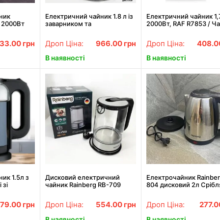
ник
Електричний чайник 1.8 л із
Електричний чайник 1,7
л 2000Вт
заварником та
2000Вт, RAF R7853 / Ч
автовідключенням RAF
електричний з
ового
R.7202 2200W
автовимиканням /
33.00
грн
Дроп Ціна:
966.00
грн
Дроп Ціна:
408.
Електричний чайник
В наявності
В наявності
ик 1.5л з
Дисковий електричний
Електрочайник Rainber
 зі
чайник Rainberg RB-709
804 дисковий 2л Срібл
ю RAF
скляний з підсвіткою
79.00
грн
Дроп Ціна:
554.00
грн
Дроп Ціна:
277.
В наявності
В наявності