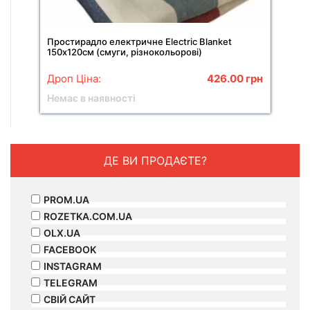
Простирадло електричне Electric Blanket
150х120см (смуги, різнокольорові)
Дроп Ціна:
426.00
грн
Немає в наявності
ДЕ ВИ ПРОДАЄТЕ?
PROM.UA
ROZETKA.COM.UA
OLX.UA
FACEBOOK
INSTAGRAM
TELEGRAM
СВІЙ САЙТ