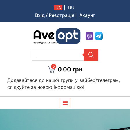
|
RU
UA
Вхід / Реєстрація
Акаунт
Aveopt – оптова дропшипінг платформа в Україні
PRODUCTS
SEARCH
0
0.00
грн
Додавайтеся до нашої групи у вайбер/телеграм,
слідкуйте за новою інформацією!