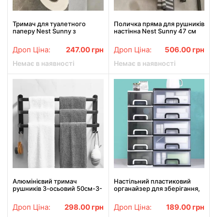
Тримач для туалетного
Поличка пряма для рушників
паперу Nest Sunny з
настінна Nest Sunny 47 см
полицею Графіт
Чорна
Дроп Ціна:
247.00
грн
Дроп Ціна:
506.00
грн
Немає в наявності
Немає в наявності
Алюмінієвий тримач
Настільний пластиковий
рушників 3-осьовий 50см-3-
органайзер для зберігання,
Rods Чорний
пластикова шафа, настільна
коробка кубічного типу
Дроп Ціна:
298.00
грн
Дроп Ціна:
189.00
грн