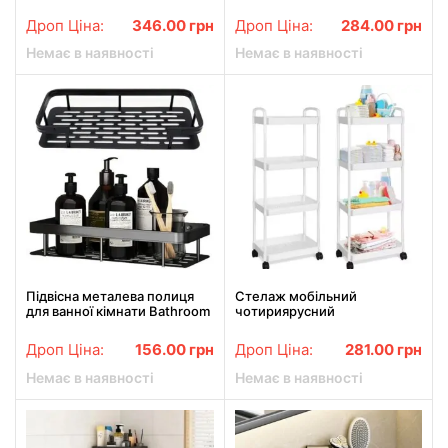
роликах, візок для кухні,
для білизни чорне біле
ванної кімнати, TVT-02
кольорове
Дроп Ціна:
346.00
грн
Дроп Ціна:
284.00
грн
Немає в наявності
Немає в наявності
Підвісна металева полиця
Стелаж мобільний
для ванної кімнати Bathroom
чотириярусний
shelf Органайзер у ванну До
універсальний пластиковий
10 кг
білий
Дроп Ціна:
156.00
грн
Дроп Ціна:
281.00
грн
Немає в наявності
Немає в наявності