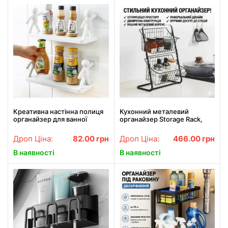
Креативна настінна полиця
Кухонний металевий
органайзер для ванної
органайзер Storage Rack,
кімнати WHITE
двоярусна поличка
39×28×18 см, чорний
Дроп Ціна:
82.00
грн
Дроп Ціна:
466.00
грн
В наявності
В наявності