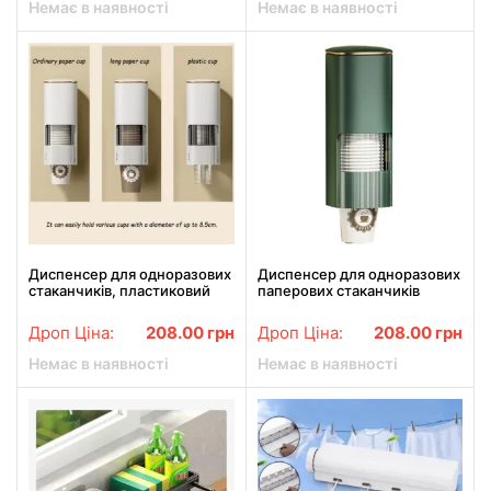
Немає в наявності
Немає в наявності
Диспенсер для одноразових
Диспенсер для одноразових
стаканчиків, пластиковий
паперових стаканчиків
тримач стаканчиків для води
Зелений
Білий
Дроп Ціна:
208.00
грн
Дроп Ціна:
208.00
грн
Немає в наявності
Немає в наявності