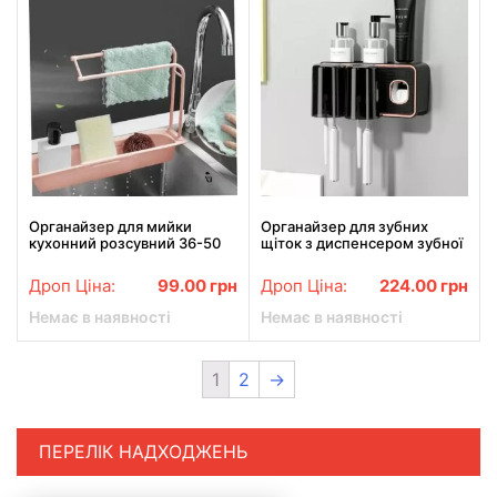
Органайзер для мийки
Органайзер для зубних
кухонний розсувний 36-50
щіток з диспенсером зубної
см Рожевий
пасти Tooth brush despairing
Дроп Ціна:
99.00
грн
Дроп Ціна:
224.00
грн
Немає в наявності
Немає в наявності
1
2
→
ПЕРЕЛІК НАДХОДЖЕНЬ