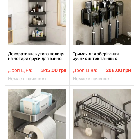
Декоративна кутова полиця
Тримач для зберігання
на чотири яруси для ванної
зубних щіток та інших
предметів гігієни
Дроп Ціна:
345.00
грн
Дроп Ціна:
298.00
грн
Немає в наявності
Немає в наявності