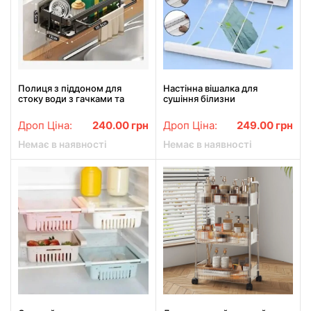
Полиця з піддоном для
Настінна вішалка для
стоку води з гачками та
сушіння білизни
перекладиною Чорна
автоматична на 4 мотузки з
гачками
Дроп Ціна:
240.00
грн
Дроп Ціна:
249.00
грн
Немає в наявності
Немає в наявності