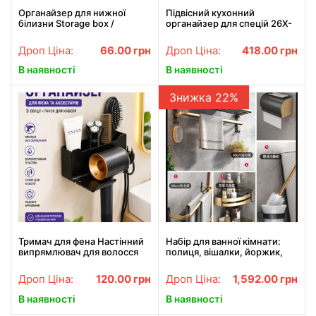
Органайзер для нижної
Підвісний кухонний
білизни Storage box /
органайзер для спецій 26X-
Органайзер для речей XL-
79 настінна полиця для
1112
спецій та приправ 26X-79 з 4
Дроп Ціна:
66.00
грн
Дроп Ціна:
418.00
грн
ємностями для кухні
В наявності
В наявності
Знижка 22%
Тримач для фена Настінний
Набір для ванної кімнати:
випрямлювач для волосся
полиця, вішалки, йоржик,
Фен Підставка для волосся
тримач паперу 6 в 1 Чорний
Органайзер для ванної
Дроп Ціна:
120.00
грн
Дроп Ціна:
1,592.00
грн
Полиці Полиці для туалету
В наявності
В наявності