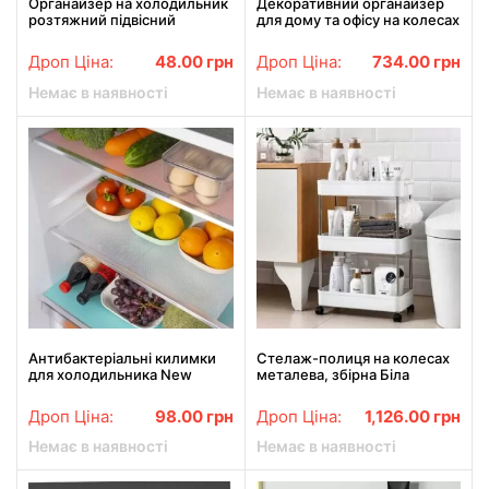
Органайзер на холодильник
Декоративний органайзер
розтяжний підвісний
для дому та офісу на колесах
стелаж, Контейнер для
SG-1
холодильника
Дроп Ціна:
48.00
грн
Дроп Ціна:
734.00
грн
Немає в наявності
Немає в наявності
Антибактеріальні килимки
Стелаж-полиця на колесах
для холодильника New
металева, збірна Біла
fridge mate 6шт. Миючі
килимки для холодильника.
Дроп Ціна:
98.00
грн
Дроп Ціна:
1,126.00
грн
Немає в наявності
Немає в наявності