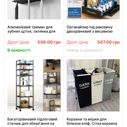
Алюмінієвий тримач для
Органайзер під раковину
зубних щіток, склянка для
двохрівневий з висувною
полоскання рота для ванної
полицею з нержавіючої
кімнати, настінний тримач
сталі для кухні та ванної
Дроп Ціна:
506.00
грн
Дроп Ціна:
567.00
грн
кімнати
В наявності
Немає в наявності
Багаторівневий підлоговий
Корзини та мішки для
стелаж для зберігання на
білизни еліф, Сітка корзина