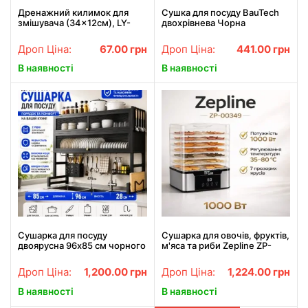
Дренажний килимок для
Сушка для посуду BauTech
змішувача (34×12см), LY-
двохрівнева Чорна
692, Зелений / Килимок для
мийки / Килимок на
Дроп Ціна:
67.00
грн
Дроп Ціна:
441.00
грн
раковину
В наявності
В наявності
Сушарка для посуду
Сушарка для овочів, фруктів,
двоярусна 96х85 см чорного
м'яса та риби Zepline ZP-
кольору / Полиця-
00349, 1000 Вт, 7 ярусів,
органайзер над раковиною /
регулювання температури
Дроп Ціна:
1,200.00
грн
Дроп Ціна:
1,224.00
грн
Сушка з дверцями
35–80 °C
В наявності
В наявності