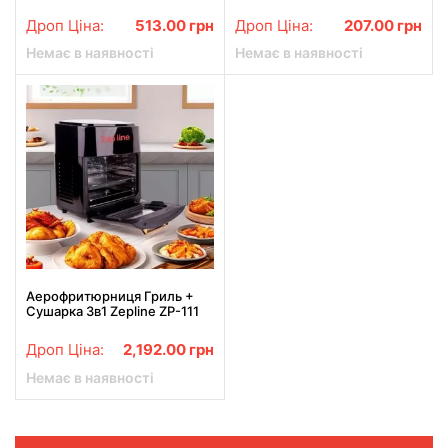
Сушка для посуду з
Килимок з підставкою для
піддоном / Настільна
посуду. Килимок на
Дроп Ціна:
513.00
грн
Дроп Ціна:
207.00
грн
сушарка
раковину для посуду
Немає в наявності
Немає в наявності
Аерофритюрниця Гриль +
Сушарка 3в1 Zepline ZP-111
на 15л потужністю 3 500Вт
Дроп Ціна:
2,192.00
грн
Немає в наявності