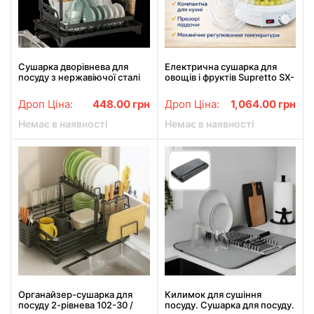
Сушарка дворівнева для
Електрична сушарка для
посуду з нержавіючої сталі
овощів і фруктів Supretto SX-
Чорна Зручна сушарка для
770, дегідратор 5 поддонів,
посуду
350 Вт, регулювання
Дроп Ціна:
448.00
грн
Дроп Ціна:
1,064.00
грн
температури 35–70 °C, біла
Немає в наявності
Немає в наявності
Органайзер-сушарка для
Килимок для сушіння
посуду 2-рівнева 102-30 /
посуду. Сушарка для посуду.