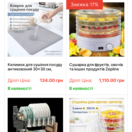
Знижка 17%
Килимок для сушіння посуду
Сушарка для фруктів, овочів
антиковзний 30×30 см,
та інших продуктів Zepline
вологовпитуючий і
029
абсорбуючий, настільний
Дроп Ціна:
134.00
грн
Дроп Ціна:
1,110.00
грн
кухонний килимок з
поліпропілену, сер
В наявності
В наявності