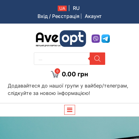
|
RU
UA
Вхід / Реєстрація
Акаунт
Aveopt – оптова дропшипінг платформа в Україні
PRODUCTS
SEARCH
0
0.00
грн
Додавайтеся до нашої групи у вайбер/телеграм,
слідкуйте за новою інформацією!