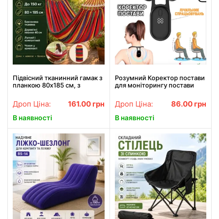
Підвісний тканинний гамак з
Розумний Коректор постави
планкою 80х185 см, з
для моніторингу постави
чохлом Помаранчевий /
Smart
Гавайський гамак для
Дроп Ціна:
161.00
грн
Дроп Ціна:
86.00
грн
відпочинку
В наявності
В наявності