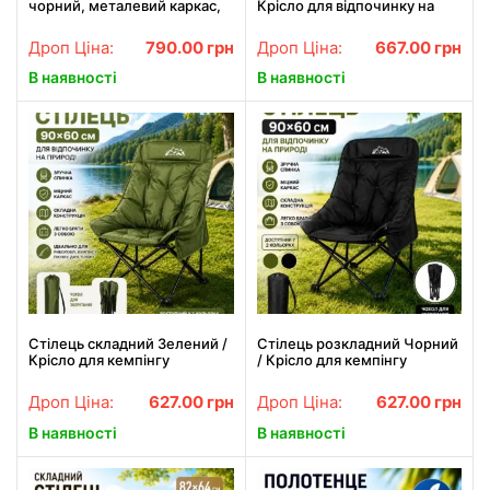
чорний, металевий каркас,
Крісло для відпочинку на
бічна кишеня, 82x54 см
природі / Стілець для
рибалки з чохлом
Дроп Ціна:
790.00
грн
Дроп Ціна:
667.00
грн
В наявності
В наявності
Стілець складний Зелений /
Стілець розкладний Чорний
Крісло для кемпінгу
/ Крісло для кемпінгу
90х60см / Стілець складний
90х60см / Стілець
з чохлом
розкладний з чохлом
Дроп Ціна:
627.00
грн
Дроп Ціна:
627.00
грн
В наявності
В наявності