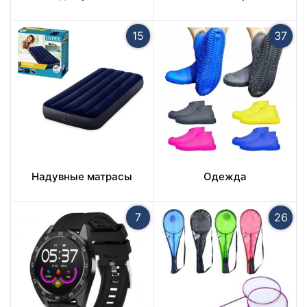
15
37
Надувные матрасы
Одежда
7
26