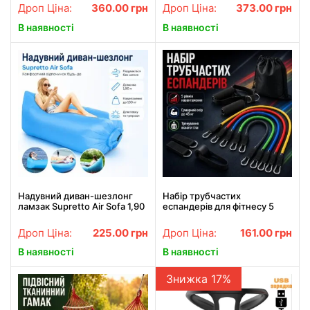
Двоколісна тачка кравчучка
колесах / Ручний візок
Дроп Ціна:
360.00
грн
Дроп Ціна:
373.00
грн
/ Сумка тележка
кравчучка
В наявності
В наявності
Надувний диван-шезлонг
Набір трубчастих
ламзак Supretto Air Sofa 1,90
еспандерів для фітнесу 5
м, до 100 кг, без насоса,
штук XL-1168 /
синій
Багатофункціональний
Дроп Ціна:
225.00
грн
Дроп Ціна:
161.00
грн
комплект.
В наявності
В наявності
Знижка 17%