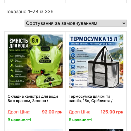
Показано 1–28 із 336
Складна каністра для води
Термосумка для їжі та
8л з краном, Зелена /
напоїв, 15л, Срібляста /
Походна каністра пакет для
Сумка-холодильник /
води / Ємність для води
Туристична термосумка з
Дроп Ціна:
92.00
грн
Дроп Ціна:
125.00
грн
походна
ручками
В наявності
В наявності