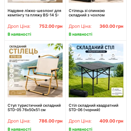
Надувне ліжко-шезлонг для
Стілець зі спинкою
кемпінгу та пляжу BS-14 S-
складний з чохлом
подібне з флокованим
47х47х67 см
покриттям. Надувне крісло.
Дроп Ціна:
752.00
грн
Дроп Ціна:
360.00
грн
В наявності
В наявності
Стул туристичний складний
Стіл складний квадратний
STD-05 76х50х51 см
STD-06 (чорний)
Бежевий
530×510×500 мм для дому,
для відпочинку, для дачі, для
Дроп Ціна:
786.00
грн
Дроп Ціна:
409.00
грн
кемпінгу
В наявності
В наявності