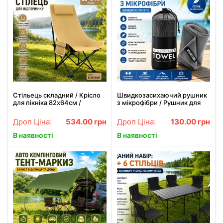
Стільець складний / Крісло
Швидкозасихаючий рушник
для пікніка 82х64см /
з мікрофібри / Рушник для
Стільець для кемпінгу
спорту, походів та
подорожей 26X-24
Дроп Ціна:
534.00
грн
Дроп Ціна:
130.00
грн
В наявності
В наявності