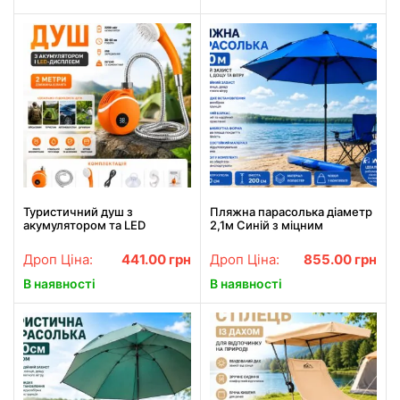
Туристичний душ з
Пляжна парасолька діаметр
акумулятором та LED
2,1м Синій з міцним
дисплеєм 2 м шланг
каркасом Рибальський
портативний насос
восьмикутний зонт із
Дроп Ціна:
441.00
грн
Дроп Ціна:
855.00
грн
зносостійкого матеріалу з
чохлом
В наявності
В наявності