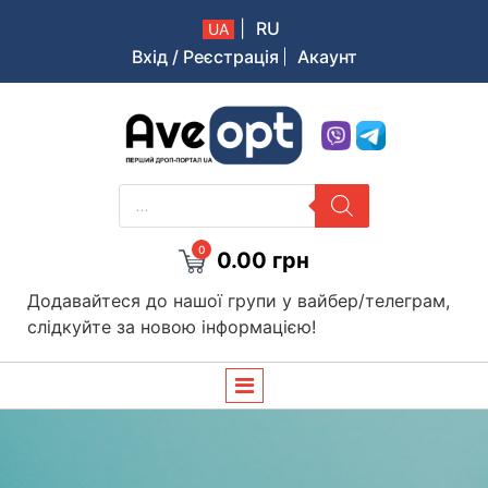
|
RU
UA
Вхід / Реєстрація
Акаунт
Aveopt – оптова дропшипінг платформа в Україні
PRODUCTS
SEARCH
0
0.00
грн
Додавайтеся до нашої групи у вайбер/телеграм,
слідкуйте за новою інформацією!