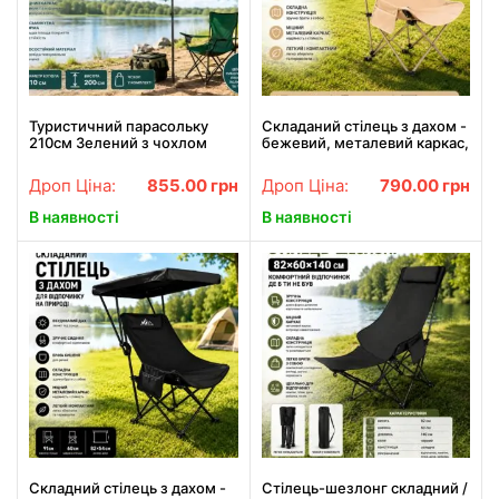
Туристичний парасольку
Складаний стілець з дахом -
210см Зелений з чохлом
бежевий, металевий каркас,
Пляжний парасольку
бічна кишеня, 82x54 см
восьмикутний з міцної
Дроп Ціна:
855.00
грн
Дроп Ціна:
790.00
грн
водовідштовхувальної
тканини
В наявності
В наявності
Складний стілець з дахом -
Стілець-шезлонг складний /