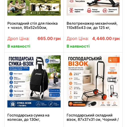
Розкладний стіл для пікніка
Велотренажер механічний,
+ чохол, 95х52х50см,
110х85х43 см, до 125 кг,
Оливковий / Туристичний
Q5878, Чорний / Тренажер
столик розкладний /
для ніг / Велосипедний
Дроп Ціна:
665.00
грн
Дроп Ціна:
4,446.00
грн
Кемпінговий стіл
тренажер
розкладний
В наявності
В наявності
Господарська сумка на
Господарський складний
колесах, до 130кг,
візок, 87х37х31 см, Чорний /
95х35х30см, Чорна /
Двоколісний візок / Тачка на