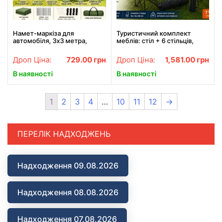
Намет-маркіза для
Туристичний комплект
автомобіля, 3х3 метра,
меблів: стіл + 6 стільців,
Зелений/Кемпінговий
ідеально для природи та
намет/ Автомобільний
пікніка
Дроп Ціна:
729.00
грн
Дроп Ціна:
1,581.00
грн
намет/Навіс для пікніка
В наявності
В наявності
1
2
3
4
…
10
11
12
→
ПЕРЕЛІК НАДХОДЖЕНЬ
Надходження 09.08.2026
Надходження 08.08.2026
Надходження 07.08.2026