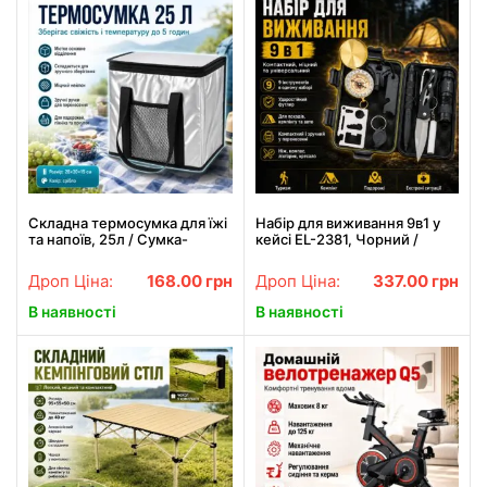
Складна термосумка для їжі
Набір для виживання 9в1 у
та напоїв, 25л / Сумка-
кейсі EL-2381, Чорний /
холодильник / Туристична
Універсальний туристичний
термосумка з ручками
набір інструментів / Набір
Дроп Ціна:
168.00
грн
Дроп Ціна:
337.00
грн
для походу
В наявності
В наявності