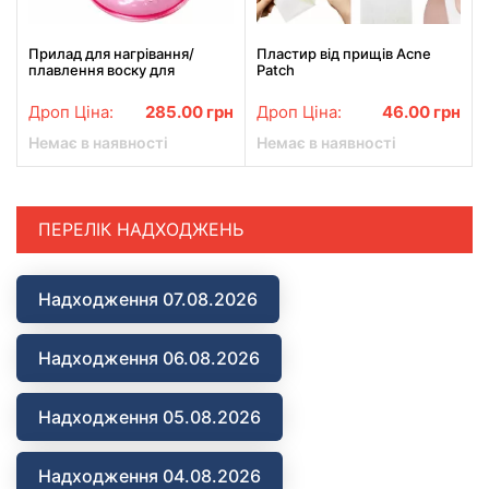
Прилад для нагрівання/
Пластир від прищів Acne
плавлення воску для
Patch
депіляції DSP F-70004
Beauty Skincare депіляція
Дроп Ціна:
285.00
грн
Дроп Ціна:
46.00
грн
Рожевий
Немає в наявності
Немає в наявності
ПЕРЕЛІК НАДХОДЖЕНЬ
Надходження 07.08.2026
Надходження 06.08.2026
Надходження 05.08.2026
Надходження 04.08.2026