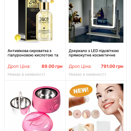
Антивікова сироватка з
Дзеркало з LED підсвіткою
гіалуроновою кислотою та
прямокутне косметичне
золотом 24K GoldZen №24К
дзеркало LED Lamp Mirror
30мл
Дроп Ціна:
89.00
грн
Дроп Ціна:
791.00
грн
Немає в наявності
Немає в наявності