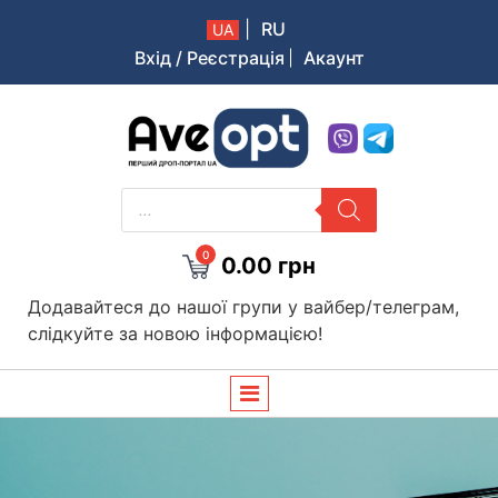
|
RU
UA
Вхід / Реєстрація
Акаунт
Aveopt – оптова дропшипінг платформа в Україні
PRODUCTS
SEARCH
0
0.00
грн
Додавайтеся до нашої групи у вайбер/телеграм,
слідкуйте за новою інформацією!