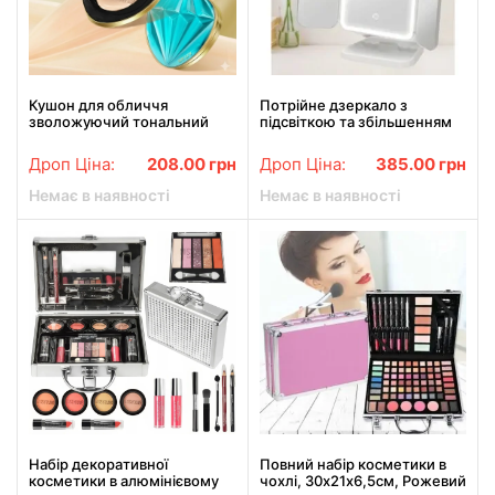
Кушон для обличчя
Потрійне дзеркало з
зволожуючий тональний
підсвіткою та збільшенням
крем-основа для догляду за
на підставці для макіяжу.
шкірою SKUV з запаскою в
Дзеркало з сенсорним
Дроп Ціна:
208.00
грн
Дроп Ціна:
385.00
грн
коробці тональний крем
екраном та збільшенням
№02
Немає в наявності
Немає в наявності
Набір декоративної
Повний набір косметики в
косметики в алюмінієвому
чохлі, 30х21х6,5см, Рожевий