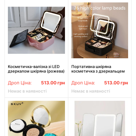
Косметичка-валізка зі LED
Портативна шкіряна
дзеркалом шкіряна (рожева)
косметичка з дзеркальцем
та LED підсвіткою
Дроп Ціна:
513.00
грн
Дроп Ціна:
513.00
грн
Немає в наявності
Немає в наявності