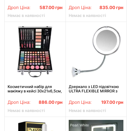
кейсі з дзеркалом Makeup
set MC1488 Срібний
Дроп Ціна:
587.00
грн
Дроп Ціна:
835.00
грн
Немає в наявності
Немає в наявності
Косметичний набір для
Дзеркало з LED підсвіткою
макіяжу в кейсі 30х21х6,5см,
ULTRA FLEXIBLE MIRROR з
Чорний / Б'юті кейс з
збільшенням 10X. Гнучке
косметикою
дзеркало для макіяжу
Дроп Ціна:
886.00
грн
Дроп Ціна:
197.00
грн
Немає в наявності
Немає в наявності