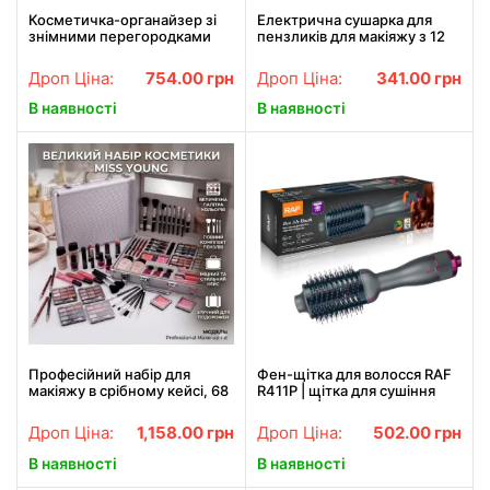
Косметичка-органайзер зі
Електрична сушарка для
знімними перегородками
пензликів для макіяжу з 12
дорожній портативний б'юті
отворами та контролем
кейс з ручкою MA-454
температури LY-610
Дроп Ціна:
754.00
грн
Дроп Ціна:
341.00
грн
В наявності
В наявності
Професійний набір для
Фен-щітка для волосся RAF
макіяжу в срібному кейсі, 68
R411P | щітка для сушіння
предметів / Косметичний
волосся | стайлер для
комплект
волосся
Дроп Ціна:
1,158.00
грн
Дроп Ціна:
502.00
грн
В наявності
В наявності