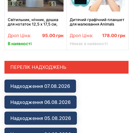
Світильник, нічник, дошка
Дитячий графічний планшет
для нотаток 12,5 х 17,5 см,
для малювання Animals
живлення від USB, 3 відтінки
Writing Tablet LCD зі
підсвічування, з крейдяним
стилусом
Дроп Ціна:
95.00
грн
Дроп Ціна:
178.00
грн
маркером
В наявності
Немає в наявності
ПЕРЕЛІК НАДХОДЖЕНЬ
Надходження 07.08.2026
Надходження 06.08.2026
Надходження 05.08.2026