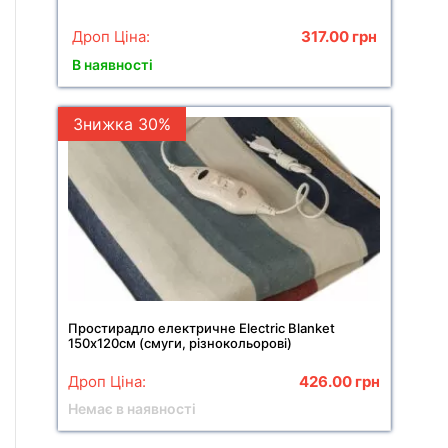
Дроп Ціна:
317.00
грн
В наявності
Знижка 30%
Простирадло електричне Electric Blanket
150х120см (смуги, різнокольорові)
Дроп Ціна:
426.00
грн
Немає в наявності