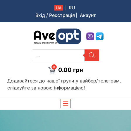
|
RU
UA
Вхід / Реєстрація
Акаунт
Aveopt – оптова дропшипінг платформа в Україні
PRODUCTS
SEARCH
0
0.00
грн
Додавайтеся до нашої групи у вайбер/телеграм,
слідкуйте за новою інформацією!