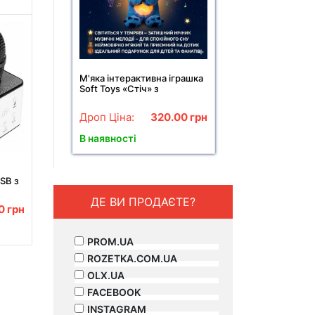
М'яка інтерактивна іграшка
Soft Toys «Стіч» з
підсвіткою, музикою та
ефектом дихання,
Дроп Ціна:
320.00
грн
світиться, колискова
В наявності
SB з
 без
ДЕ ВИ ПРОДАЄТЕ?
00
грн
PROM.UA
ROZETKA.COM.UA
OLX.UA
FACEBOOK
INSTAGRAM