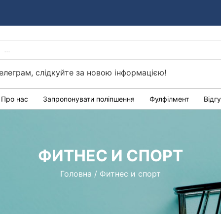
PRODUCTS
Україні
SEARCH
елеграм, слідкуйте за новою інформацією!
Про нас
Запропонувати поліпшення
Фулфілмент
Відг
ФИТНЕС И СПОРТ
Головна
/
Фитнес и спорт