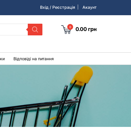
Вхід / Реєстрація
Акаунт
0
0.00
грн
уки
Відповіді на питання