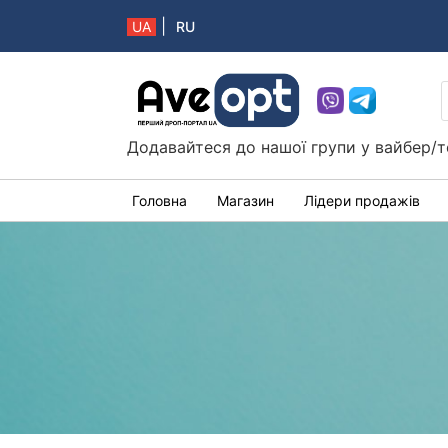
|
UA
RU
Aveopt – оптова дропшипінг платформа в 
Додавайтеся до нашої групи у вайбер/т
Головна
Магазин
Лідери продажів