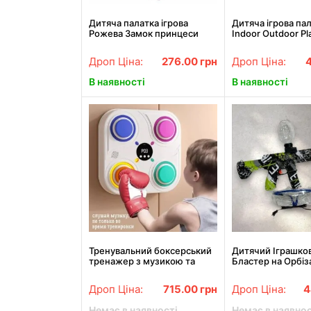
Дитяча палатка ігрова
Дитяча ігрова пал
Рожева Замок принцеси
Indoor Outdoor P
намет для дому та вулиці
BLUE 110x75x72
Дроп Ціна:
276.00
грн
Дроп Ціна:
В наявності
В наявності
Тренувальний боксерський
Дитячий Іграшко
тренажер з музикою та
Бластер на Орбіз
підсвіткою 33 см Boxing
АК47 Glock G360
target Настінна мішень для
Дроп Ціна:
715.00
грн
Дроп Ціна:
4
боксу
Немає в наявності
Немає в наявнос