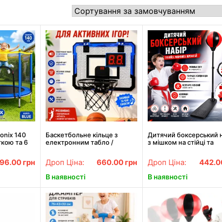
onix 140
Баскетбольне кільце з
Дитячий боксерський 
ткою та 6
електронним табло /
з мішком на стійці та
и, синій
Дитячий набір для
рукавицями MR 1257,
баскетболу М'яч і Щит з
регульована висота до
396.00
грн
Дроп Ціна:
660.00
грн
Дроп Ціна:
442.
кільцем зі звуковими
см
ефектами
В наявності
В наявності