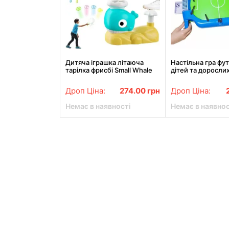
Дитяча іграшка літаюча
Настільна гра фу
тарілка фрисбі Small Whale
дітей та дорослих
9965A
Champions»
Дроп Ціна:
274.00
грн
Дроп Ціна:
Немає в наявності
Немає в наявнос