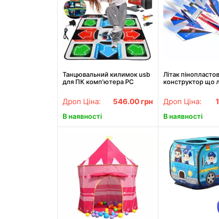
Танцювальний килимок usb
Літак пінопласто
для ПК комп'ютера PC
конструктор що л
Dance mat Dance Pad
електродвигуном
покращений з CD
Дроп Ціна:
546.00
грн
Дроп Ціна:
В наявності
В наявності