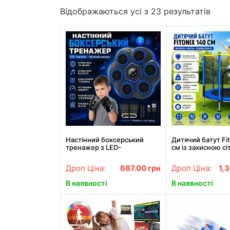
Відображаються усі з 23 результатів
Настінний боксерський
Дитячий батут Fit
тренажер з LED-
см із захисною сі
підсвічуванням, LY-1083
опорними ніжкам
Bluetooth-колонкою та
Дроп Ціна:
687.00
грн
Дроп Ціна:
1,
режимами тренування
В наявності
В наявності