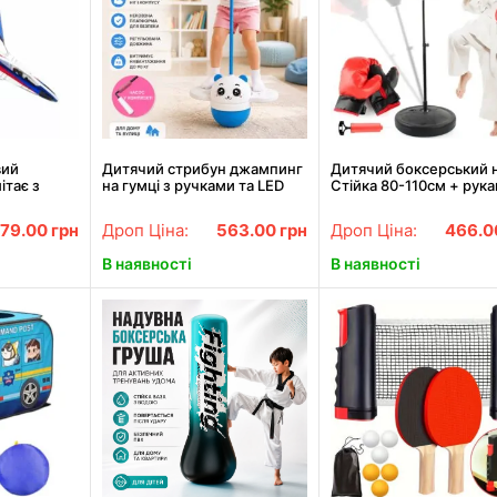
вий
Дитячий стрибун джампинг
Дитячий боксерський 
ітає з
на гумці з ручками та LED
Стійка 80-110см + рука
 S27
підсвіткою скакалка
+ насос / Боксерська г
джампер дитячий для
на стійці / Груша для б
179.00
грн
Дроп Ціна:
563.00
грн
Дроп Ціна:
466.
активних ігор
В наявності
В наявності