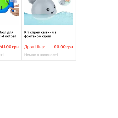
тбол для
Кіт спрей світний з
 «Football
фонтаном сірий
241.00
грн
Дроп Ціна:
96.00
грн
ті
Немає в наявності