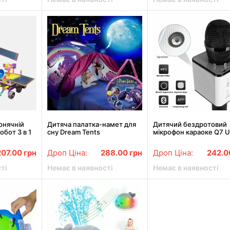
онячній
Дитяча палатка-намет для
Дитячий бездротовий
обот 3 в 1
сну Dream Tents
мікрофон караоке Q7 U
 космосу
функцією зміни голосу
чохла
207.00
грн
Дроп Ціна:
288.00
грн
Дроп Ціна:
242.
ті
Немає в наявності
Немає в наявності