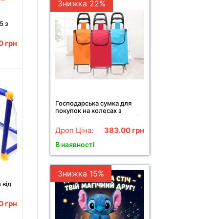
Знижка 22%
5 з
00
грн
Господарська сумка для
покупок на колесах з
ручкою SKK-01 (46*27*18)
Дроп Ціна:
383.00
грн
В наявності
Знижка 15%
 від
00
грн