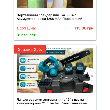
Портативний блендер пляшка 300 мл
Акумуляторний на 1200 mAh Переносний
компактний мікшер
Дроп Ціна:
113.00
грн
В наявності
Знижка 25%
Ланцюгова акумуляторна пила 16" з двома
акумуляторами 21V Electric Синя Ланцюгова
пила в кейсі