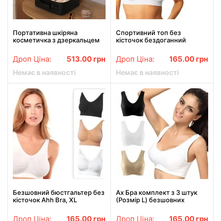
Портативна шкіряна
Спортивний топ без
косметичка з дзеркальцем
кісточок бездоганний
та LED підсвіткою
бюстгальтер набір 3 шт
розмір XXL чорний, білий,
Дроп Ціна:
513.00
грн
Дроп Ціна:
165.00
грн
бежевий Ahh Bra
Немає в наявності
Немає в наявності
Безшовний бюстгальтер без
Ах Бра комплект з 3 штук
кісточок Ahh Bra, XL
(Розмір L) безшовних
комплект з 3 штук
бюстгальтерів, коригуючий
бюстгальтер ах бра
Дроп Ціна:
165.00
грн
Дроп Ціна:
165.00
грн