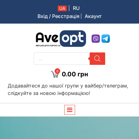
|
RU
UA
Вхід / Реєстрація
Акаунт
Aveopt – оптова дропшипінг платформа в Україні
PRODUCTS
SEARCH
0
0.00
грн
Додавайтеся до нашої групи у вайбер/телеграм,
слідкуйте за новою інформацією!