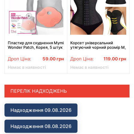
Пластир для схуднення Mymi
Корсет універсальний
Wonder Patch, Корея, 5 штук
утягуючий чорний розмір М,
у наборі
L, XXL, 3XL Abdomen
Waistband
Дроп Ціна:
59.00
грн
Дроп Ціна:
119.00
грн
Немає в наявності
Немає в наявності
ПЕРЕЛІК НАДХОДЖЕНЬ
Надходження 09.08.2026
Надходження 08.08.2026