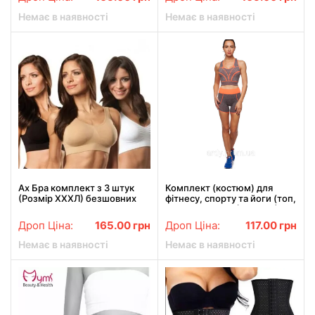
Немає в наявності
Немає в наявності
Ах Бра комплект з 3 штук
Комплект (костюм) для
(Розмір ХХХЛ) безшовних
фітнесу, спорту та йоги (топ,
бюстгальтерів, коригуючий
шорти) SIBOTE (ST-2155)
бюстгальтер ах бра
Дроп Ціна:
165.00
грн
Дроп Ціна:
117.00
грн
Немає в наявності
Немає в наявності