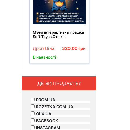
М'яка інтерактивна іграшка
Soft Toys «Стіч» з
підсвіткою, музикою та
ефектом дихання,
Дроп Ціна:
320.00
грн
світиться, колискова
В наявності
ДЕ ВИ ПРОДАЄТЕ?
PROM.UA
ROZETKA.COM.UA
OLX.UA
FACEBOOK
INSTAGRAM