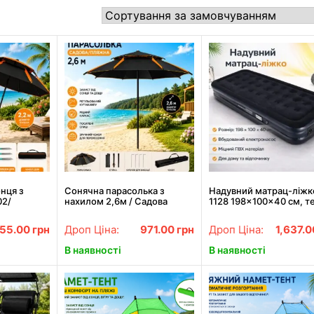
онця з
Сонячна парасолька з
Надувний матрац-ліжк
02/
нахилом 2,6м / Садова
1128 198×100×40 см, т
а /
парасолька / Парасолька з
синій
илом для
нахилом для пляжу та
55.00
грн
Дроп Ціна:
971.00
грн
Дроп Ціна:
1,637.
и
рибалки
В наявності
В наявності