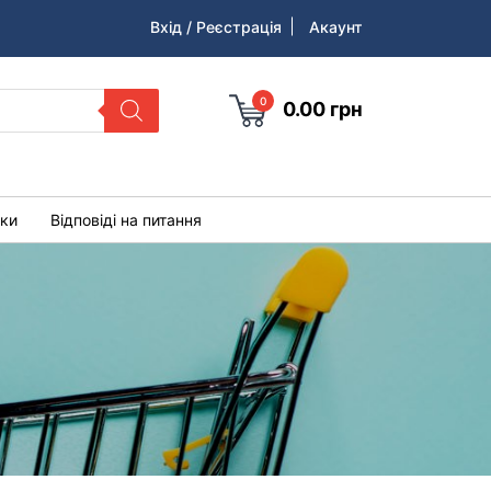
Вхід / Реєстрація
Акаунт
0
0.00
грн
уки
Відповіді на питання