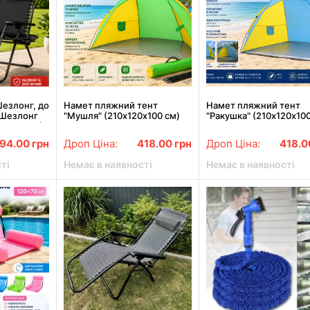
езлонг, до
Намет пляжний тент
Намет пляжний тент
 Шезлонг
"Мушля" (210х120х100 см)
"Ракушка" (210х120х10
vity XXL (з
WM-0T103, Жовто-зелена/
WM-0T103, Жовто-сині
 чорний
Автоматичний двомісний
Автоматичний двомісн
694.00
грн
Дроп Ціна:
418.00
грн
Дроп Ціна:
418.
намет
намет
ті
Немає в наявності
Немає в наявності