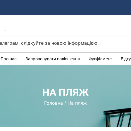
PRODUCTS
Україні
SEARCH
елеграм, слідкуйте за новою інформацією!
Про нас
Запропонувати поліпшення
Фулфілмент
Відг
НА ПЛЯЖ
Головна
/
На пляж