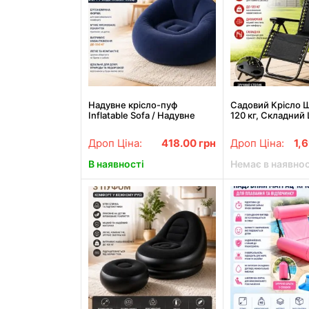
Надувне крісло-пуф
Садовий Крісло Ш
Inflatable Sofa / Надувне
120 кг, Складний
крісло-мішок 110×110×85 см
для Дачи Zero Gra
Темно-синій
підстаканником),
Дроп Ціна:
418.00
грн
Дроп Ціна:
1,
В наявності
Немає в наявнос