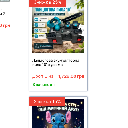
Знижка 25%
ля
м 7
SE
00
грн
Ланцюгова акумуляторна
пила 16" з двома
акумуляторами 21V Electric
Синя Ланцюгова пила в
Дроп Ціна:
1,726.00
грн
кейсі
В наявності
Знижка 15%