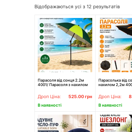
Відображаються усі з 12 результатів
Парасоля від сонця 2.2м
Парасолька від с
4001/ Парасоля з нахилом
нахилом 2,2м 40
для пляжу та рибалки /
Парасолька садов
Парасоля садова
Парасолька з нах
Дроп Ціна:
525.00
грн
Дроп Ціна:
8
пляжу та рибалк
В наявності
В наявності