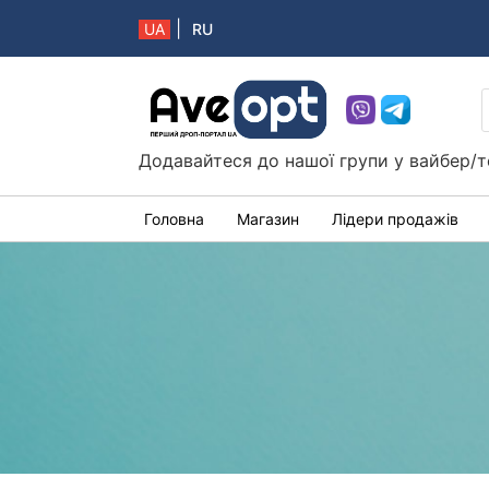
|
UA
RU
Aveopt – оптова дропшипінг платформа в 
Додавайтеся до нашої групи у вайбер/т
Головна
Магазин
Лідери продажів