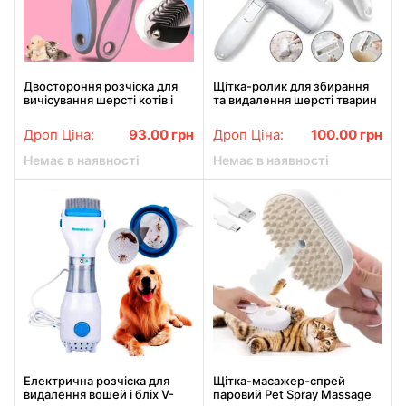
Двостороння розчіска для
Щітка-ролик для збирання
вичісування шерсті котів і
та видалення шерсті тварин
собак AND217
Біла Pet Hair Remover Roller з
контейнером для чищення
Дроп Ціна:
93.00
грн
Дроп Ціна:
100.00
грн
Немає в наявності
Немає в наявності
Електрична розчіска для
Щітка-масажер-спрей
видалення вошей і бліх V-
паровий Pet Spray Massage