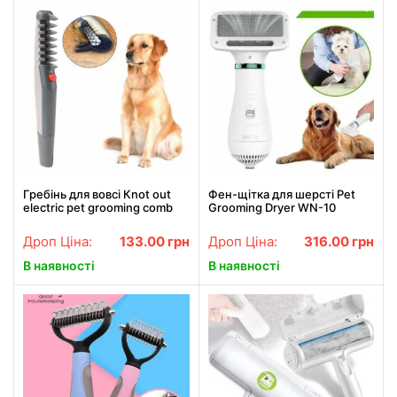
Гребінь для вовсі Кnot out
Фен-щітка для шерсті Pet
electric pet grooming comb
Grooming Dryer WN-10
WN-34
Дроп Ціна:
133.00
грн
Дроп Ціна:
316.00
грн
В наявності
В наявності