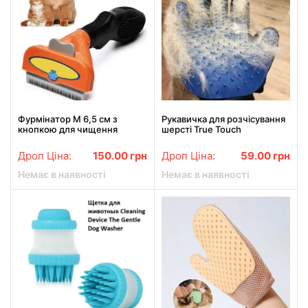
Фурмінатор M 6,5 см з
Рукавичка для розчісування
кнопкою для чищення
шерсті True Touch
шерсті котів та собак
FURminator
Дроп Ціна:
150.00
грн
Дроп Ціна:
59.00
грн
Немає в наявності
Немає в наявності