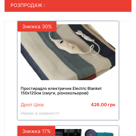
РОЗПРОДАЖ :
Знижка 30%
Простирадло електричне Electric Blanket
150х120см (смуги, різнокольорові)
Дроп Ціна:
426.00
грн
Немає в наявності
Знижка 17%