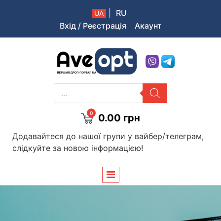
|
RU
UA
Вхід / Реєстрація
Акаунт
Aveopt – оптова дропшипінг платформа в Україні
PRODUCTS
SEARCH
0
0.00
грн
Додавайтеся до нашої групи у вайбер/телеграм,
слідкуйте за новою інформацією!