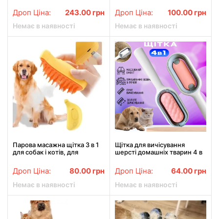
Comb Licetec з витяжкою
Brush 3в1 для вичісування
електро-гребінь від
собак і котів Білий
Дроп Ціна:
243.00
грн
Дроп Ціна:
100.00
грн
паразитів білий
Немає в наявності
Немає в наявності
Парова масажна щітка 3 в 1
Щітка для вичісування
для собак і котів, для
шерсті домашніх тварин 4 в
догляду за шерстю + USB з
1 Pet Cleaning Comb з
зволоженням SBC-1
масажем та чищенням
Дроп Ціна:
80.00
грн
Дроп Ціна:
64.00
грн
речей Рожева W28
Немає в наявності
Немає в наявності