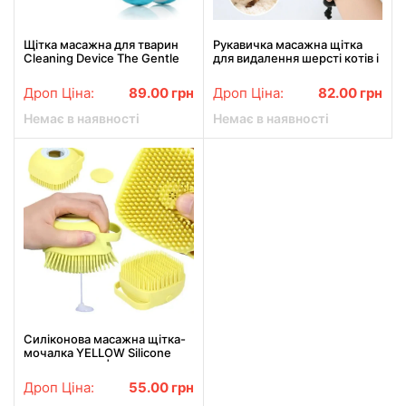
Щітка масажна для тварин
Рукавичка масажна щітка
Cleaning Device The Gentle
для видалення шерсті котів і
Dog Washer
собак з захистом від
подряпин XL-147
Дроп Ціна:
89.00
грн
Дроп Ціна:
82.00
грн
Немає в наявності
Немає в наявності
Силіконова масажна щітка-
мочалка YELLOW Silicone
Massage Bath | Мочалка для
купання | Щітка для тварин
Дроп Ціна:
55.00
грн