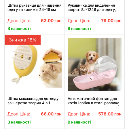
Щітка рукавиця для чищення
Рукавичка для видалення
одягу та килимів 24*16 см
шерсті SJ-1246 для одягу,
ND-549 / Електростатична
меблів, килимів та
рукавиця від вовни
автомобіля
Дроп Ціна:
53.00
грн
Дроп Ціна:
79.00
грн
В наявності
В наявності
Знижка 18%
Щітка масажна для догляду
Автоматичний фонтан для
за шерстю тварин 4 в 1
котів і собак в стилі равлика
ПАРОВА Pet comb
USB 4,5 л. 152 унції LY-470 |
Поїлка для тварин
Дроп Ціна:
66.00
грн
Дроп Ціна:
578.00
грн
В наявності
В наявності