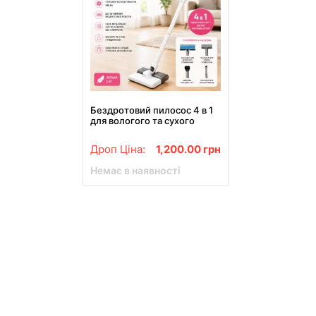
Бездротовий пилосос 4 в 1
для вологого та сухого
прибирання Акумуляторний
пилосос для дому і авто
Дроп Ціна:
1,200.00
грн
видалення кліщів + насадки-
щітки
Немає в наявності