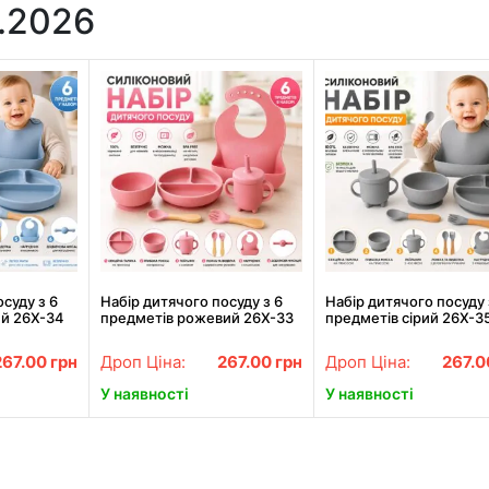
.2026
суду з 6
Набір дитячого посуду з 6
Набір дитячого посуду 
ий 26X-34
предметів рожевий 26X-33
предметів сірий 26X-3
267.00
грн
Дроп Ціна:
267.00
грн
Дроп Ціна:
267.
У наявності
У наявності