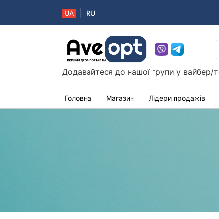
|
UA
RU
Aveopt – оптова дропшипінг платформа в 
Додавайтеся до нашої групи у вайбер/т
Головна
Магазин
Лідери продажів