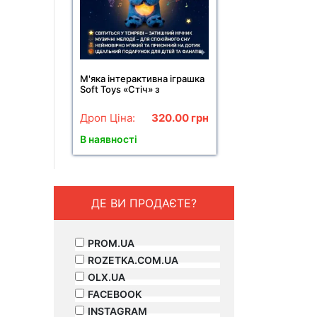
М'яка інтерактивна іграшка
Soft Toys «Стіч» з
підсвіткою, музикою та
ефектом дихання,
Дроп Ціна:
320.00
грн
світиться, колискова
В наявності
ДЕ ВИ ПРОДАЄТЕ?
PROM.UA
ROZETKA.COM.UA
OLX.UA
FACEBOOK
INSTAGRAM