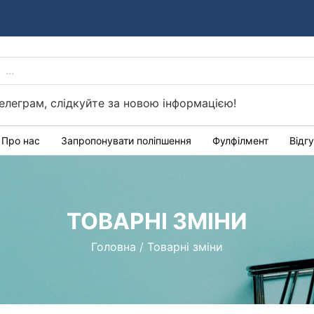
PRODUCTS
Україні
SEARCH
елеграм, слідкуйте за новою інформацією!
Про нас
Запропонувати поліпшення
Фулфілмент
Відг
ТОВАРНІ ЗМІНИ
Головна
/
Товарні зміни