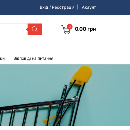
Вхід / Реєстрація
Акаунт
0
0.00
грн
уки
Відповіді на питання