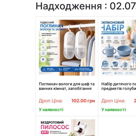
Надходження : 02.07
Поглинач вологи для шаф та
Набір дитячого по
ванних кімнат, запобігання
предметів голуб
появі плісні
Дроп Ціна:
102.00
грн
Дроп Ціна:
У наявності
У наявності