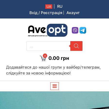
|
RU
UA
Вхід / Реєстрація
Акаунт
Aveopt – оптова дропшипінг платформа в Україні
PRODUCTS
SEARCH
0
0.00
грн
Додавайтеся до нашої групи у вайбер/телеграм,
слідкуйте за новою інформацією!