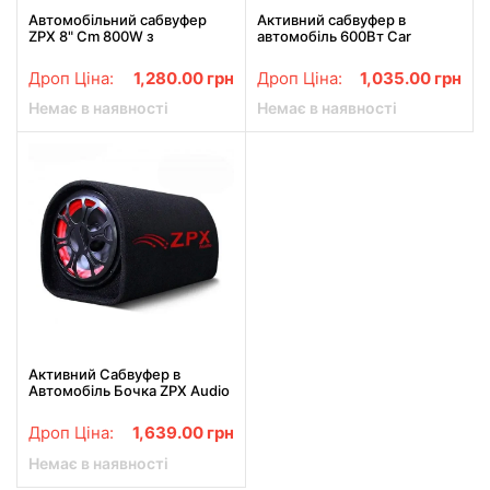
Автомобільний сабвуфер
Активний сабвуфер в
ZPX 8" Cm 800W з
автомобіль 600Вт Car
підсилювачем і Bluetooth
Speaker Subwoofer ZPX ZX-
Колонка в авто
6SUB
Дроп Ціна:
1,280.00
грн
Дроп Ціна:
1,035.00
грн
Немає в наявності
Немає в наявності
Активний Сабвуфер в
Автомобіль Бочка ZPX Audio
ZX-10Sub 1000w+Bluetooth
Колонка в Машину
Дроп Ціна:
1,639.00
грн
Немає в наявності