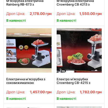
М'ясорубка електрична
М'ясорубка електрична
Rainberg RB-673 з
Crownberg CB 4213 з
соковижималкою та
насадкою для томата 3000
шинковкою 9 насадок
Вт
Дроп Ціна:
2,178.00
грн
Дроп Ціна:
1,550.00
грн
3000W з реверсом
В наявності
В наявності
Електрична м'ясорубка з
Електро м'ясорубка
соковижималкою
Crownberg CB-4215 з
Crownberg CB-4212 2500 Вт
шинкувальною насадкою
Дроп Ціна:
1,457.00
грн
Дроп Ціна:
1,782.00
грн
В наявності
В наявності