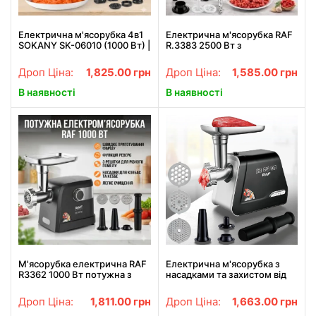
Електрична м'ясорубка 4в1
Електрична м'ясорубка RAF
SOKANY SK-06010 (1000 Вт) |
R.3383 2500 Вт з
Універсальний кухонний
соковижималкою та
комбайн зі соковижималкою
насадками для ковбас, 3 в 1
Дроп Ціна:
1,825.00
грн
Дроп Ціна:
1,585.00
грн
для дому
В наявності
В наявності
М'ясорубка електрична RAF
Електрична м'ясорубка з
R3362 1000 Вт потужна з
насадками та захистом від
реверсом 3 решітки насадка
перегріву RAF R.3375 1000
для ковбас кеббе захист від
Вт
Дроп Ціна:
1,811.00
грн
Дроп Ціна:
1,663.00
грн
перевантаження