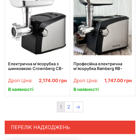
Електрична м'ясорубка з
Професійна електрична
шинковкою Crownberg CB-
м'ясорубка Rainberg RB-
4216 3200 Вт Кухонний
673A 3800W
комбайн
електром'ясорубка з
Дроп Ціна:
2,174.00
грн
Дроп Ціна:
1,747.00
грн
соковижималкою
В наявності
В наявності
1
2
→
ПЕРЕЛІК НАДХОДЖЕНЬ