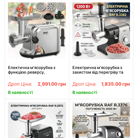
Електична м'ясорубка з
Електрична м'ясорубка з
функцією реверсу,
захистом від перегріву та
решітками для фаршу та
лезом з нержавіючої сталі
металевим лотком RAF
RAF R.3382 1200W
Дроп Ціна:
2,991.00
грн
Дроп Ціна:
1,835.00
грн
R.3398 1200W
В наявності
В наявності