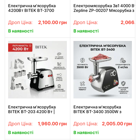
Електрична м'ясорубка
Електромясорубка 3в1 4000 Вт
4200Вт BITEK BT-3700
Zepline ZP-00207 Мясорубка з
соковижималкою+шинковка+на
для ковбаси
Дроп Ціна:
2,100.00
грн
Дроп Ціна:
2,066.0
В наявності
В наявності
Електрична м'ясорубка
Електрична м'ясорубка
BITEK BT-203 4200 Вт |
BITEK BT-3400 3500W з
Насадки для ковбас і кебабу
металевим корпусом та
різними насадками
Дроп Ціна:
1,960.00
грн
Дроп Ціна:
2,005.00
грн
В наявності
В наявності