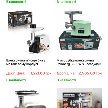
продуктивна
В наявності
В наявності
Електрична м'ясорубка в
М'ясорубка електрична
металевому корпусі
Rainberg 3800W з насадками
потужністю 2500 Вт RAF
та реверсом RB-2272
R.3367 Біла
Дроп Ціна:
1,221.00
грн
Дроп Ціна:
2,565.00
грн
В наявності
В наявності