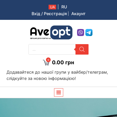
|
RU
UA
Вхід / Реєстрація
Акаунт
Aveopt – оптова дропшипінг платформа в Україні
PRODUCTS
SEARCH
0
0.00
грн
Додавайтеся до нашої групи у вайбер/телеграм,
слідкуйте за новою інформацією!