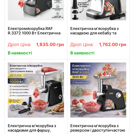
Електромясорубка RAF
Електрична м'ясорубка з
R.3372 1000 Вт Електрична
насадкою для кебабу та
настільна мясорубка з
дисками різного помолу RAF
насадкою для ковбас
R.3376 1000W
Дроп Ціна:
1,835.00
грн
Дроп Ціна:
1,762.00
грн
В наявності
В наявності
Електрична м'ясорубка з
Електрична м'ясорубка з
насадками для фаршу,
реверсом і двоступінчастою