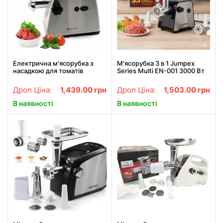
Електрична м'ясорубка з
М'ясорубка 3 в 1 Jumpex
насадкою для томатів
Series Multi EN-001 3000 Вт
Zepline ZP-002 3000 Вт
(м'ясорубка + терка +
шинковка)
Дроп Ціна:
1,439.00
грн
Дроп Ціна:
1,503.00
грн
В наявності
В наявності