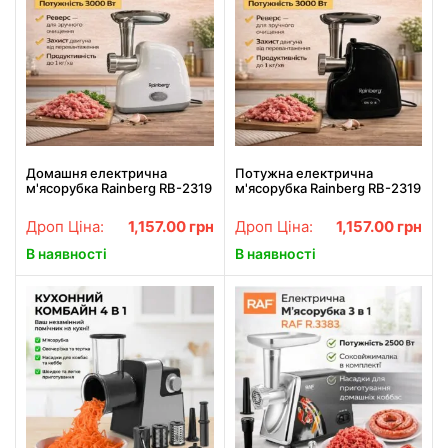
Домашня електрична
Потужна електрична
м'ясорубка Rainberg RB-2319
м'ясорубка Rainberg RB-2319
3000 Вт з реверсом біла
3000 Вт для фаршу та
заготовок чорна
Дроп Ціна:
1,157.00
грн
Дроп Ціна:
1,157.00
грн
В наявності
В наявності