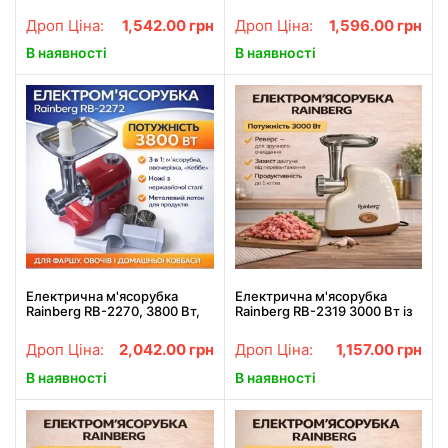
ковбаси та кебабу RAF
конструкцією RAF R.3369
R.3374 1000W
800W
Дроп Ціна:
1,542.00
грн
Дроп Ціна:
1,596.00
грн
В наявності
В наявності
Електрична м'ясорубка
Електрична м'ясорубка
Rainberg RB-2270, 3800 Вт,
Rainberg RB-2319 3000 Вт із
червона, 3 в 1, з
захистом двигуна бежева
соковижимачем та
Дроп Ціна:
2,042.00
грн
Дроп Ціна:
1,157.00
грн
овочерізкою
В наявності
В наявності