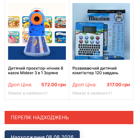
Дитячий проєктор-нічник 8
Розвиваючий дитячий
казок Mideer 3 в 1 Зоряне
комп'ютер 120 завдань
небо
HSM-50128
Дроп Ціна:
572.00
грн
Дроп Ціна:
317.00
грн
Немає в наявності
Немає в наявності
ПЕРЕЛІК НАДХОДЖЕНЬ
Надходження 08.08.2026