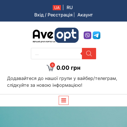
|
RU
UA
Вхід / Реєстрація
Акаунт
Aveopt – оптова дропшипінг платформа в Україні
PRODUCTS
SEARCH
0
0.00
грн
Додавайтеся до нашої групи у вайбер/телеграм,
слідкуйте за новою інформацією!