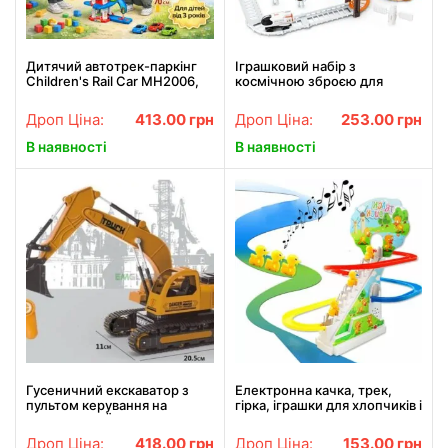
Дитячий автотрек-паркінг
Іграшковий набір з
Children's Rail Car MH2006,
космічною зброєю для
105 деталей, 3 машинки в
дітей, бластер та екіпіровка
комплекті, багаторівнева
Дроп Ціна:
413.00
грн
Дроп Ціна:
253.00
грн
траса ~70 см, для дітей
В наявності
В наявності
Гусеничний екскаватор з
Електронна качка, трек,
пультом керування на
гірка, іграшки для хлопчиків і
акумуляторі Їздить і
дівчаток, качки, іграшка для
рухається ковш GS-7735
підйому сходами
Дроп Ціна:
418.00
грн
Дроп Ціна:
153.00
грн