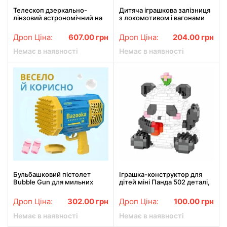
Телескоп дзеркально-
Дитяча іграшкова залізниця
лінзовий астрономічний на
з локомотивом і вагонами
штативі Telescope F36050
Різдвяний Потяг Christmas
HA-152
Classic Train 13 деталей
Дроп Ціна:
607.00
грн
Дроп Ціна:
204.00
грн
Немає в наявності
Немає в наявності
Бульбашковий пістолет
Іграшка-конструктор для
Bubble Gun для мильних
дітей міні Панда 502 деталі,
бульбашок на 69 отворів
Z80016 / Конструктор
пластиковий / Блоковий
Дроп Ціна:
302.00
грн
Дроп Ціна:
100.00
грн
конструктор
Немає в наявності
Немає в наявності