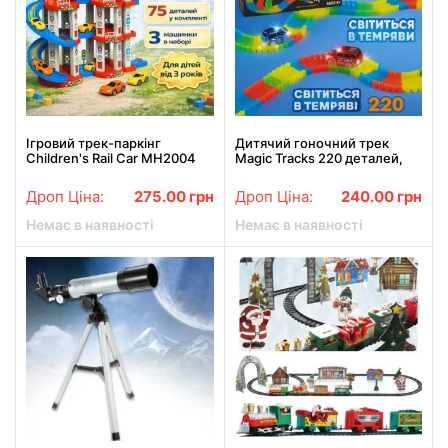
Ігровий трек-паркінг
Дитячий гоночний трек
Children's Rail Car MH2004
Magic Tracks 220 деталей,
«Щенячий патруль», 75
світиться в темряві, з
деталей, 3 машинки в
машинкою з підсвіткою
Дроп Ціна:
275.00
грн
Дроп Ціна:
240.00
грн
комплекті, багаторівнева
парковка
Немає в наявності
Немає в наявності