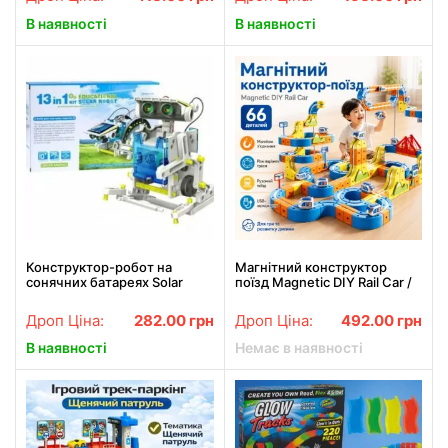
В наявності
В наявності
Конструктор-робот на
Магнітний конструктор
сонячних батареях Solar
поїзд Magnetic DIY Rail Car /
Robot 13 в 1 дитячий 2115
Дитячий конструктор /
Магнітна залізниця для дітей
Дроп Ціна:
282.00
грн
Дроп Ціна:
492.00
грн
В наявності
Немає в наявності