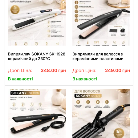
Випрямляч SOKANY SK-1928
Випрямляч для волосся з
керамічний до 230°C
керамічними пластинами
потужність 45 Вт
50Вт, SK-1910, Чорний /
Утюжок для волосся з
Дроп Ціна:
348.00
грн
Дроп Ціна:
249.00
грн
швидким нагріванням
В наявності
В наявності