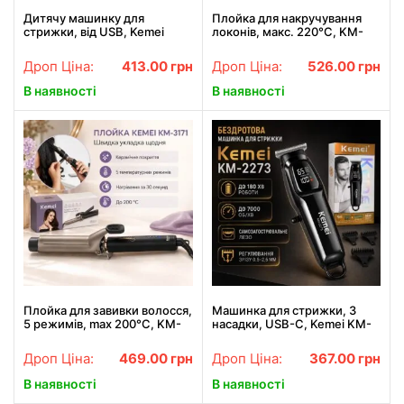
Дитячу машинку для
Плойка для накручування
стрижки, від USB, Kemei
локонів, макс. 220°С, KM-
3520, Сіра / Дитячий тример
3172, Червона / Стайлер для
для волосся / Набір для
волосся / Плойка для
Дроп Ціна:
413.00
грн
Дроп Ціна:
526.00
грн
стрижки
завивки волосся
В наявності
В наявності
Плойка для завивки волосся,
Машинка для стрижки, 3
5 режимів, max 200°С, KM-
насадки, USB-C, Kemei KM-
3171, Чорна / Стайлер для
2273, Чорна / Акумуляторна
волосся / Плойка для
машинка для стрижки
Дроп Ціна:
469.00
грн
Дроп Ціна:
367.00
грн
накручування локонів
волосся / Бездротовий
тример
В наявності
В наявності