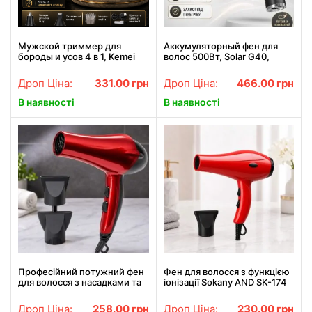
Мужской триммер для
Аккумуляторный фен для
бороды и усов 4 в 1, Kemei
волос 500Вт, Solar G40,
KM-131, Золотистый /
Черный / Беспроводной фен
Беспроводная
на аккумуляторе
Дроп Ціна:
331.00
грн
Дроп Ціна:
466.00
грн
электробритва для ушей /
Триммер для носа
В наявності
В наявності
Професійний потужний фен
Фен для волосся з функцією
для волосся з насадками та
іонізації Sokany AND SK-174
іонізацією Sokany SK-2211
Червоний
Дроп Ціна:
258.00
грн
Дроп Ціна:
230.00
грн