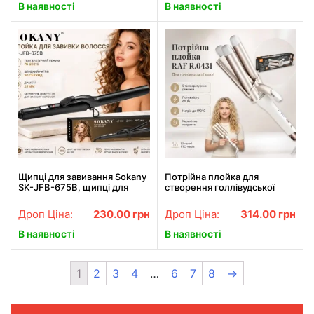
режимів
В наявності
В наявності
Щипці для завивання Sokany
Потрійна плойка для
SK-JFB-675B, щипці для
створення голлівудської
створення локонів і хвиль
хвилі з п'ятьма
температурними режимами
Дроп Ціна:
230.00
грн
Дроп Ціна:
314.00
грн
RAF R.0431 60W
В наявності
В наявності
1
2
3
4
…
6
7
8
→