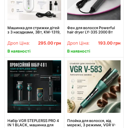
Машинка для стрижки дітей
Фен для волосся Powerful
з 3 насадками, 3Вт, KM-1319,
hair dryer LY-335 2000 Вт
Біла / Дитячий тример для
функція іонізації Сірий
стрижки волосся / Набір для
Дроп Ціна:
295.00
грн
Дроп Ціна:
193.00
грн
стрижки
В наявності
В наявності
Набір VGR STEPLERSS PRO 4
Плойка для волосся, від
IN 1 BLACK, машинка для
мережі, 3 режими, VGR V-