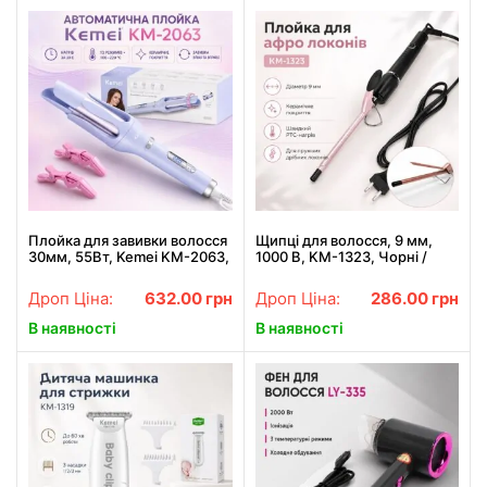
Плойка для завивки волосся
Щипці для волосся, 9 мм,
30мм, 55Вт, Kemei KM-2063,
1000 В, KM-1323, Чорні /
Бузково-фіолетова /
Щипці для афро кучерів /
Автоматична плойка для
Щипці для локонів / Щипці
Дроп Ціна:
632.00
грн
Дроп Ціна:
286.00
грн
локонів / Стайлер для
для накручування волосся
локонів
В наявності
В наявності