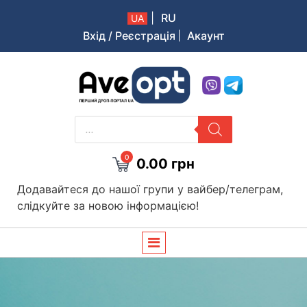
|
RU
UA
Вхід / Реєстрація
Акаунт
Aveopt – оптова дропшипінг платформа в Україні
PRODUCTS
SEARCH
0
0.00
грн
Додавайтеся до нашої групи у вайбер/телеграм,
слідкуйте за новою інформацією!