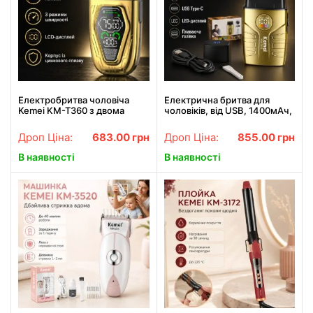
Електробритва чоловіча
Електрична бритва для
Kemei KM-T360 з двома
чоловіків, від USB, 1400мАч,
плаваючими сітчастими
Kemei T401, Золотистого
головками, 3 швидкостями
кольору / Чоловіча
Дроп Ціна:
683.00
грн
Дроп Ціна:
855.00
грн
та LCD-дисплеєм, корпус із
електробритва
цинкового сплаву
акумуляторна / Шейвер
В наявності
В наявності