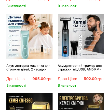
В наявності
В наявності
Акумуляторна машинка для
Акумуляторний тример для
стрижки дітей, 2 насадки,
стрижки, від USB, AND KM-
Kemei KM-811, Голубий /
T72, Синій / Тример для
Дитячий тример для
бороди / Машинка для
Дроп Ціна:
995.00
грн
Дроп Ціна:
502.00
грн
стрижки волосся
стрижки
В наявності
В наявності