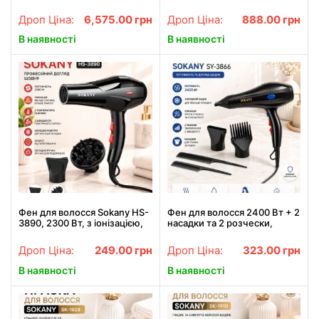
стрижки, тример,
583 / Стайлер для
електробритва, фен
автоматичного завивання
Дроп Ціна:
6,575.00
грн
Дроп Ціна:
888.00
грн
волосся
В наявності
В наявності
Фен для волосся Sokany HS-
Фен для волосся 2400 Вт + 2
3890, 2300 Вт, з іонізацією,
насадки та 2 розчески,
дифузором та
SOKANY SY-3866, Чорний /
концентратором /
Фен для укладання / Фен для
Дроп Ціна:
249.00
грн
Дроп Ціна:
323.00
грн
Професійний фен для
сушіння волосся
сушіння та укладання
В наявності
В наявності
волосся