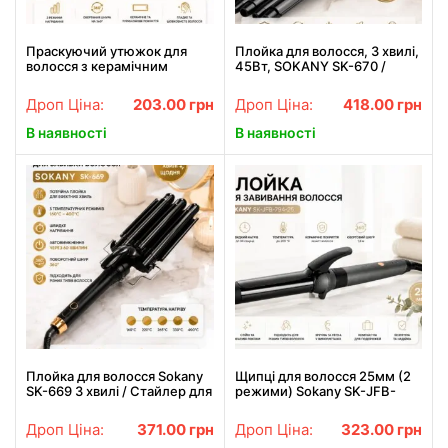
Праскуючий утюжок для
Плойка для волосся, 3 хвилі,
волосся з керамічним
45Вт, SOKANY SK-670 /
покриттям, 220 °C, Sokany
Потрійна плойка для локонів
SK-1908, Чорний / Стайлер
/ Щипці для завивки волосся
Дроп Ціна:
203.00
грн
Дроп Ціна:
418.00
грн
для волосся / Щипці для
випрямлення волосся
В наявності
В наявності
Плойка для волосся Sokany
Щипці для волосся 25мм (2
SK-669 3 хвилі / Стайлер для
режими) Sokany SK-JFB-
завивки волосся / Плойка
794-25, чорний / Стайлер /
для волосся керамічна, 25
Плойка для волосся
Дроп Ціна:
371.00
грн
Дроп Ціна:
323.00
грн
мм, 5 температурних