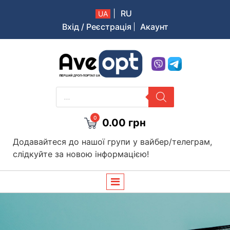
|
RU
UA
Вхід / Реєстрація
Акаунт
Aveopt – оптова дропшипінг платформа в Україні
PRODUCTS
SEARCH
0
0.00
грн
Додавайтеся до нашої групи у вайбер/телеграм,
слідкуйте за новою інформацією!