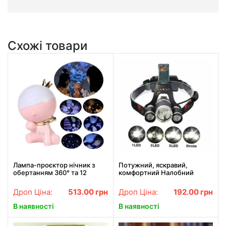
Схожі товари
Лампа-проєктор нічник з
Потужний, яскравий,
обертанням 360° та 12
комфортний Налобний
змінними слайдами, LED
Ліхтар Bailong RJ 3000 Т6.
настільна декоративна
Найкраща Ціна!
Дроп Ціна:
513.00
грн
Дроп Ціна:
192.00
грн
В наявності
В наявності