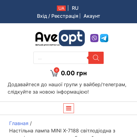
|
RU
UA
Вхід / Реєстрація
Акаунт
Aveopt – оптова дропшипінг платформа в Україні
PRODUCTS
SEARCH
0
0.00
грн
Додавайтеся до нашої групи у вайбер/телеграм,
слідкуйте за новою інформацією!
Главная
/
Настільна лампа MINI X-7188 світлодіодна з