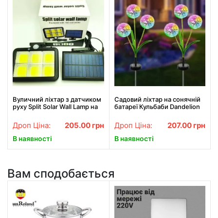
Вуличний ліхтар з датчиком
Садовий ліхтар на сонячній
руху Split Solar Wall Lamp на
батареї Кульбаби Dandelion
сонячній батареї nf-160c
Garden Lights
Дроп Ціна:
205.00
грн
Дроп Ціна:
207.00
грн
В наявності
В наявності
Вам сподобається