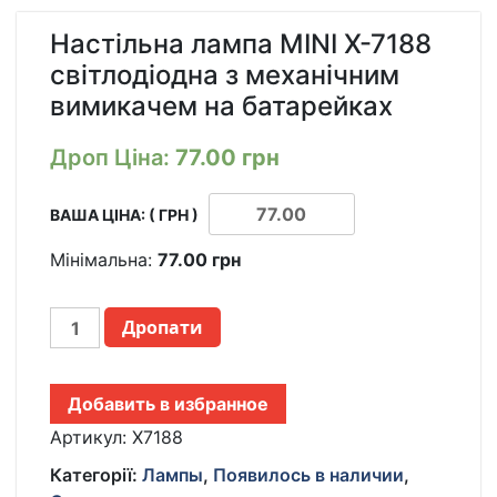
Настільна лампа MINI X-7188
світлодіодна з механічним
вимикачем на батарейках
Дроп Ціна:
77.00
грн
ВАША ЦІНА: ( ГРН )
Мінімальна:
77.00
грн
НАСТОЛЬНАЯ
Дропати
ЛАМПА
MINI
X-
Добавить в избранное
7188
СВЕТОДИОДНАЯ
Артикул:
X7188
С
Категорії:
Лампы
,
Появилось в наличии
,
МЕХАНИЧЕСКИМ