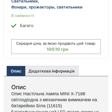
Светильники
,
ВЫКЛЮЧАТЕЛЕМ
Фонари, прожекторы, светильники
НА
БАТАРЕЙКАХ
В наявності
КІЛЬКІСТЬ
Багато
Середня ціна, за якою продають цей товар:
100.10
грн
Опис
Додаткова інформація
Опис
Опис Настільна лампа MINI X-7188
світлодіодна з механічним вимикачем на
батарейках Біла (11615)
Багатофункціональний LED ліхтар-лампа на