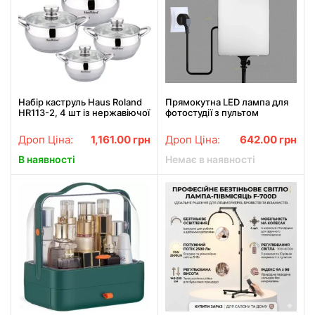
Набір каструль Haus Roland
Прямокутна LED лампа для
HR113-2, 4 шт із нержавіючої
фотостудії з пультом
сталі 1,9/2,6/3,6/6,1 л.
дистанційного керування:
Сріблястий (HR113-2)
RL-24
Дроп Ціна:
1,161.00
грн
Дроп Ціна:
642.00
грн
В наявності
Немає в наявності