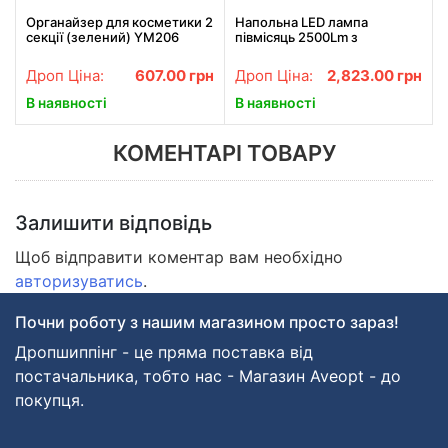
Органайзер для косметики 2
Напольна LED лампа
секції (зелений) YM206
півмісяць 2500Lm з
Single Drawer
колесами та регулюванням
висоти 31W F-700D
Дроп Ціна:
607.00
грн
Дроп Ціна:
2,823.00
грн
В наявності
В наявності
КОМЕНТАРІ ТОВАРУ
Залишити відповідь
Щоб відправити коментар вам необхідно
авторизуватись
.
Почни роботу з нашим магазином просто зараз!
Дропшиппінг - це пряма поставка від
постачальника, тобто нас - Магазин Aveopt - до
покупця.