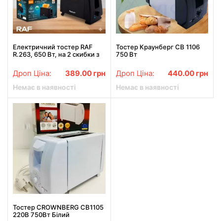
Електричний тостер RAF
Тостер Краунберг CB 1106
R.263, 650 Вт, на 2 скибки з
750 Вт
регулюванням
підсмажування,
Дроп Ціна:
389.00
грн
Дроп Ціна:
440.00
грн
розморожуванням та
підігрівом
Немає в наявності
Немає в наявності
Тостер CROWNBERG CB1105
220В 750Вт Білий