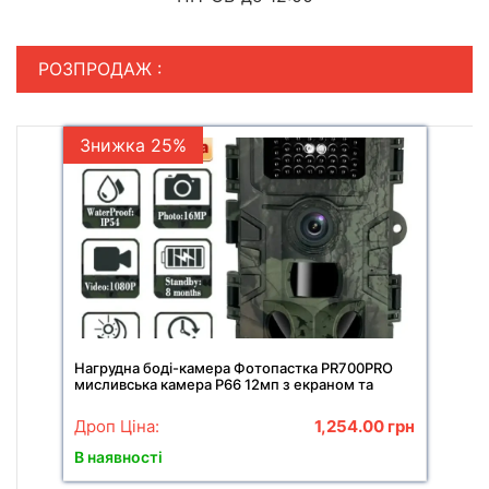
РОЗПРОДАЖ :
Знижка 25%
Нагрудна боді-камера Фотопастка PR700PRO
мисливська камера P66 12мп з екраном та
нічним баченням
Дроп Ціна:
1,254.00
грн
В наявності