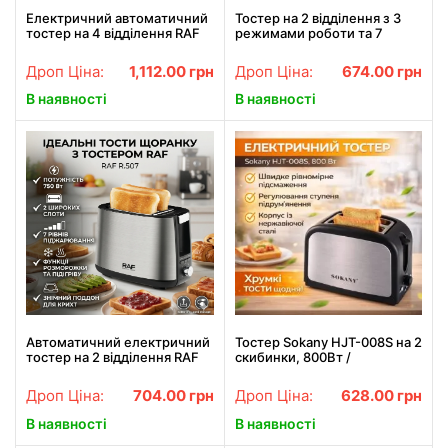
Електричний автоматичний
Тостер на 2 відділення з 3
тостер на 4 відділення RAF
режимами роботи та 7
R.503 1500 Вт Чорний
режимів підсмажування
R.2101 900 Вт
Дроп Ціна:
1,112.00
грн
Дроп Ціна:
674.00
грн
В наявності
В наявності
Автоматичний електричний
Тостер Sokany HJT-008S на 2
тостер на 2 відділення RAF
скибинки, 800Вт /
R.507 750 Вт
Електротостер для хліба /
Електричний тостер
Дроп Ціна:
704.00
грн
Дроп Ціна:
628.00
грн
подвійний
В наявності
В наявності