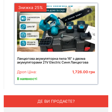
Знижка 25%
Ланцюгова акумуляторна пила 16" з двома
акумуляторами 21V Electric Синя Ланцюгова
пила в кейсі
Дроп Ціна:
1,726.00
грн
В наявності
ДЕ ВИ ПРОДАЄТЕ?