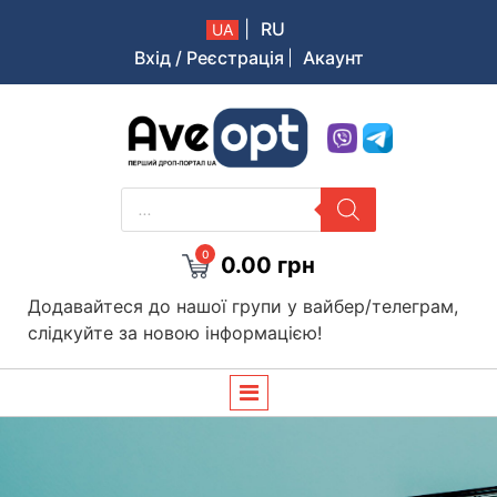
|
RU
UA
Вхід / Реєстрація
Акаунт
Aveopt – оптова дропшипінг платформа в Україні
PRODUCTS
SEARCH
0
0.00
грн
Додавайтеся до нашої групи у вайбер/телеграм,
слідкуйте за новою інформацією!