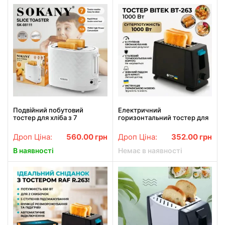
Подвійний побутовий
Електричний
тостер для хліба з 7
горизонтальний тостер для
температурними режимами
хліба на 2 тости та 1000 Вт
Sokany SK-08111 з режимом
BITEK BT-263 Чорний
Дроп Ціна:
560.00
грн
Дроп Ціна:
352.00
грн
підігріву 750 Вт
В наявності
Немає в наявності