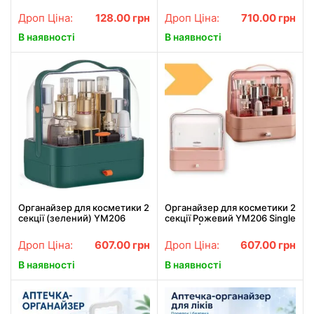
(Рожевий)
Дроп Ціна:
128.00
грн
Дроп Ціна:
710.00
грн
В наявності
В наявності
Органайзер для косметики 2
Органайзер для косметики 2
секції (зелений) YM206
секції Рожевий YM206 Single
Single Drawer
Drawer | Косметичний
органайзер
Дроп Ціна:
607.00
грн
Дроп Ціна:
607.00
грн
В наявності
В наявності