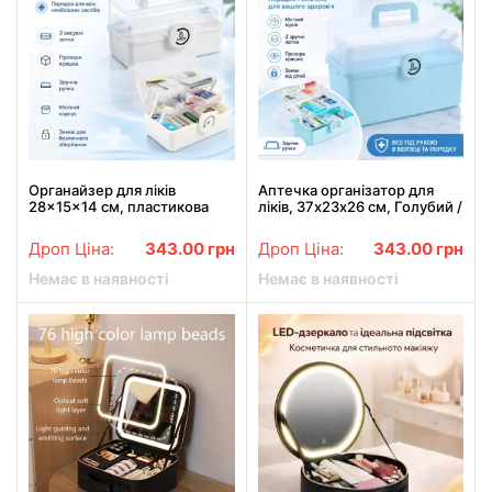
Органайзер для ліків
Аптечка організатор для
28×15×14 см, пластикова
ліків, 37х23х26 см, Голубий /
аптечка з ручкою, лотками
Організатор для зберігання
та прозорою кришкою
ліків / Контейнер для ліків
Дроп Ціна:
343.00
грн
Дроп Ціна:
343.00
грн
Немає в наявності
Немає в наявності