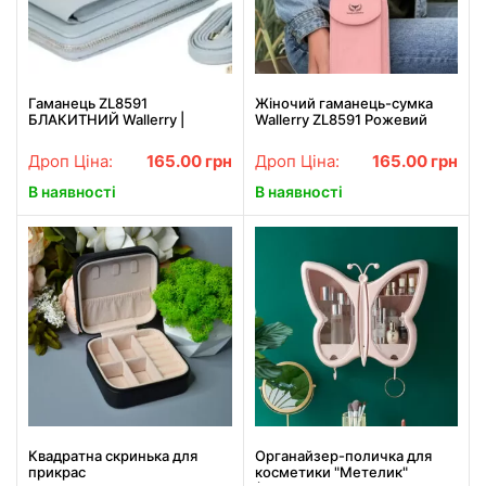
Гаманець ZL8591
Жіночий гаманець-сумка
БЛАКИТНИЙ Wallerry |
Wallerry ZL8591 Рожевий
Жіночий клатч з еко-шкіри
Дроп Ціна:
165.00
грн
Дроп Ціна:
165.00
грн
В наявності
В наявності
Квадратна скринька для
Органайзер-поличка для
прикрас
косметики "Метелик"