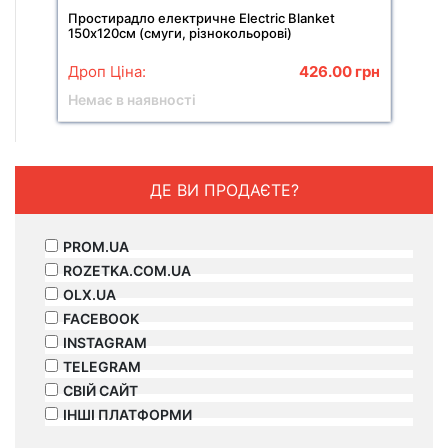
Простирадло електричне Electric Blanket
150х120см (смуги, різнокольорові)
Дроп Ціна:
426.00
грн
Немає в наявності
ДЕ ВИ ПРОДАЄТЕ?
PROM.UA
ROZETKA.COM.UA
OLX.UA
FACEBOOK
INSTAGRAM
TELEGRAM
СВІЙ САЙТ
ІНШІ ПЛАТФОРМИ