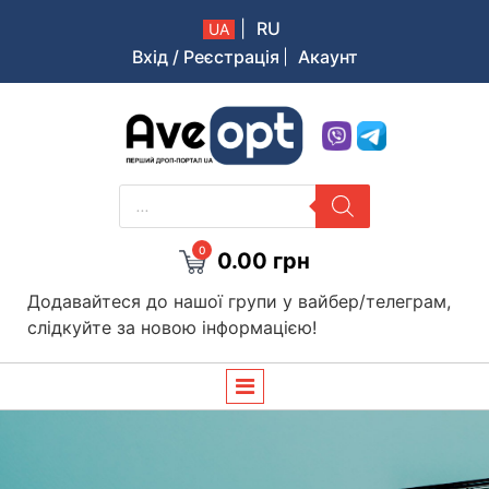
|
RU
UA
Вхід / Реєстрація
Акаунт
Aveopt – оптова дропшипінг платформа в Україні
PRODUCTS
SEARCH
0
0.00
грн
Додавайтеся до нашої групи у вайбер/телеграм,
слідкуйте за новою інформацією!