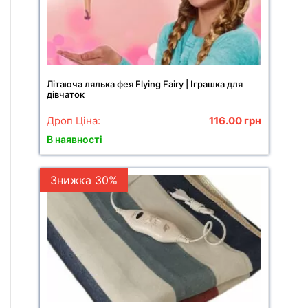
Літаюча лялька фея Flying Fairy | Іграшка для
дівчаток
Дроп Ціна:
116.00
грн
В наявності
Знижка 30%