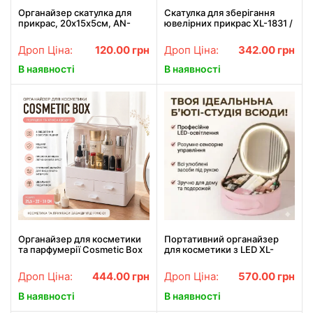
Органайзер скатулка для
Скатулка для зберігання
прикрас, 20х15х5см, AN-
ювелірних прикрас XL-1831 /
5857 Сірий / Скатулка для
Прозора полиця для
бібліотеки / Органайзер для
ювелірних виробів великої
Дроп Ціна:
120.00
грн
Дроп Ціна:
342.00
грн
зберігання прикрас
ємності
В наявності
В наявності
Органайзер для косметики
Портативний органайзер
та парфумерії Cosmetic Box
для косметики з LED XL-
з висувними ящиками GW-
1643 дзеркалом і сенсорним
880
підсвічуванням Beauty Travel
Дроп Ціна:
444.00
грн
Дроп Ціна:
570.00
грн
Case
В наявності
В наявності