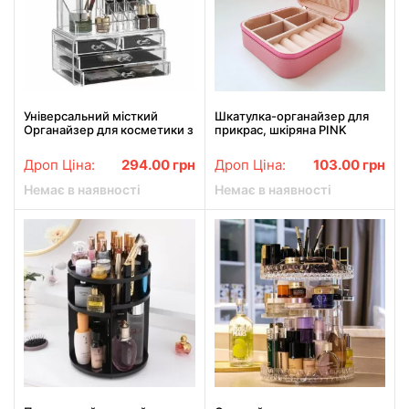
Універсальний місткий
Шкатулка-органайзер для
Органайзер для косметики з
прикрас, шкіряна PINK
Дзеркалом GW-888.
Рожева
Найкраща Ціна!
Дроп Ціна:
294.00
грн
Дроп Ціна:
103.00
грн
Немає в наявності
Немає в наявності