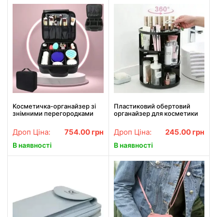
Косметичка-органайзер зі
Пластиковий обертовий
знімними перегородками
органайзер для косметики
дорожній портативний б'юті
360° AND LY-705
кейс з ручкою MA-454
Дроп Ціна:
754.00
грн
Дроп Ціна:
245.00
грн
В наявності
В наявності