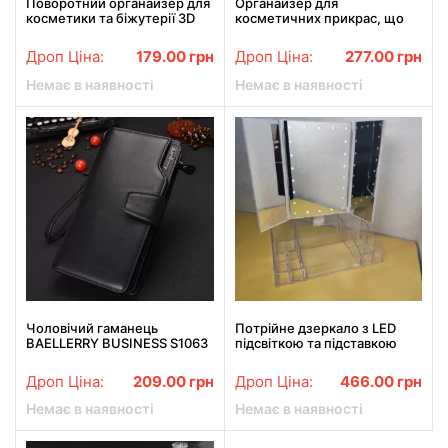
Поворотний органайзер для
Органайзер для
косметики та біжутерії 3D
косметичних прикрас, що
Rotating 360° Найкраща ціна!
обертається на 360 градусів
RD-9043
Дроп Ціна:
179.00
грн
Дроп Ціна:
277.00
грн
Немає в наявності
Немає в наявності
Чоловічий гаманець
Потрійне дзеркало з LED
BAELLERRY BUSINESS S1063
підсвіткою та підставкою
для косметики, органайзер
для косметики
Дроп Ціна:
209.00
грн
Дроп Ціна:
466.00
грн
Немає в наявності
Немає в наявності