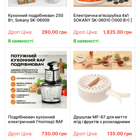
Кухонний подрібнювач 250
Електрична м'ясорубка 4в1
Вт, Sokany SK-06009
SOKANY SK-06010 (1000 Вт) |
електричний подрібнювач
Універсальний кухонний
для овочів, м'яса та зелені,
комбайн зі соковижималкою
Дроп Ціна:
290.00
грн
Дроп Ціна:
1,825.00
грн
компактний блендер-
чоппер
В наявності
В наявності
Подрібнювач кухонний
Друшлак MF-67 для миття
електричний (Чоппер) RAF
ягід і фруктів з розкладними
R.7703 300Вт з металевою
ручками з ситечком,
чашею 3 л
харчовий
Дроп Ціна:
730.00
грн
Дроп Ціна:
135.00
грн