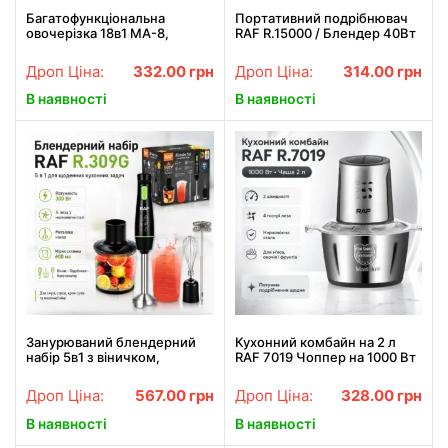
Багатофункціональна
Портативний подрібнювач
овочерізка 18в1 MA-8,
RAF R.15000 / Блендер 40Вт
Зелена / Механічна
/ Акумуляторний
овочерізка з контейнером і
подрібнювач USB
Дроп Ціна:
332.00
грн
Дроп Ціна:
314.00
грн
сепаратором
В наявності
В наявності
Занурюваний блендерний
Кухонний комбайн на 2 л
набір 5в1 з віничком,
RAF 7019 Чоппер на 1000 Вт
подрібнювачем та
подрібнювач продуктів з
капучинатором RAF R.309G
нержавіючої сталі
Дроп Ціна:
567.00
грн
Дроп Ціна:
328.00
грн
300W
В наявності
В наявності