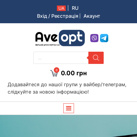
|
RU
UA
Вхід / Реєстрація
Акаунт
Aveopt – оптова дропшипінг платформа в Україні
PRODUCTS
SEARCH
0
0.00
грн
Додавайтеся до нашої групи у вайбер/телеграм,
слідкуйте за новою інформацією!