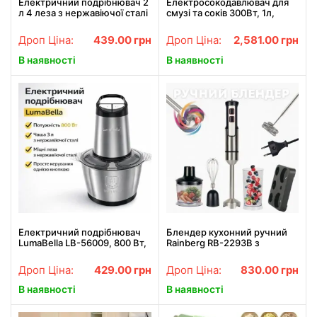
Електричний подрібнювач 2
Електросокодавлювач для
л 4 леза з нержавіючої сталі
смузі та соків 300Вт, 1л,
Rainberg RB-2201 1300 Вт
Sokany JE-25 /
Соковидавлювач шнековий
Дроп Ціна:
439.00
грн
Дроп Ціна:
2,581.00
грн
для помідорів
В наявності
В наявності
Електричний подрібнювач
Блендер кухонний ручний
LumaBella LB-56009, 800 Вт,
Rainberg RB-2293B з
3 л / Універсальний
металевою ніжкою та 20
подрібнювач / Компактний
швидкостями потужністю
Дроп Ціна:
429.00
грн
Дроп Ціна:
830.00
грн
блендер
1200 Вт
В наявності
В наявності