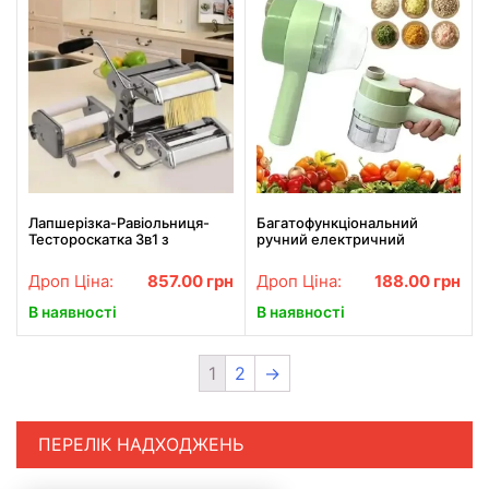
Лапшерізка-Равіольниця-
Багатофункціональний
Тестороскатка 3в1 з
ручний електричний
нержавіючої сталі
подрібнювач для овочів 4 в 1
Кетлінг
Дроп Ціна:
857.00
грн
Дроп Ціна:
188.00
грн
В наявності
В наявності
1
2
→
ПЕРЕЛІК НАДХОДЖЕНЬ