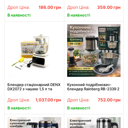
АААх6. Чорний (DX2518)
(DX2050)
Дроп Ціна:
186.00
грн
Дроп Ціна:
359.00
грн
В наявності
В наявності
Блендер стаціонарний DENX
Кухонний подрібнювач-
DX2072 з чашею 1,5 л та
блендер Rainberg RB-2339 2
звукоізоляцією. Білий
в 1, 1200 Вт, 3 швидкості,
(DX2072)
скляна та металева чаша
Дроп Ціна:
1,037.00
грн
Дроп Ціна:
752.00
грн
В наявності
В наявності