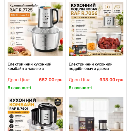
Електричний кухонний
Електричний кухонний
комбайн з чашею з
подрібнювач з двома
нержавіючої сталі 5 літрів
скляними чашами RAF 7056
RAF R.7725 600W
300W
Дроп Ціна:
652.00
грн
Дроп Ціна:
638.00
грн
В наявності
В наявності