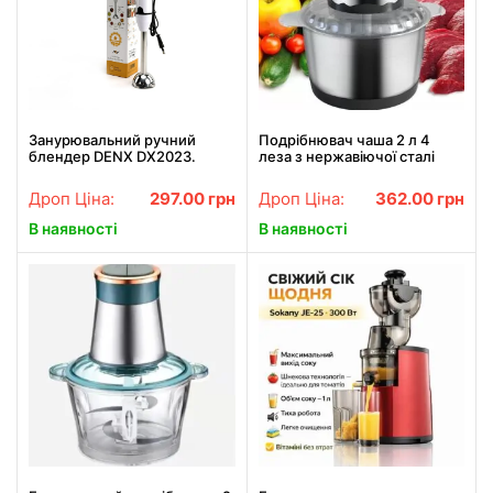
Занурювальний ручний
Подрібнювач чаша 2 л 4
блендер DENX DX2023.
леза з нержавіючої сталі
Білий (DX2023)
Rainberg RB-2202 1300 Watt
Дроп Ціна:
297.00
грн
Дроп Ціна:
362.00
грн
В наявності
В наявності