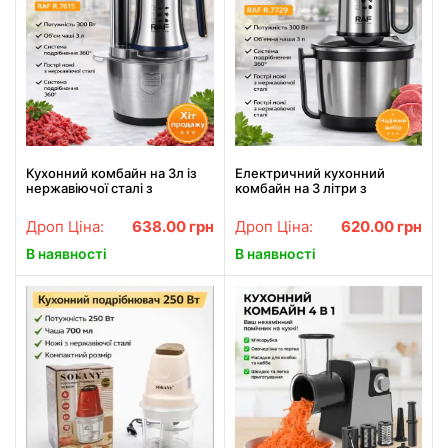
Кухонний комбайн на 3л із
Електричний кухонний
нержавіючої сталі з
комбайн на 3 літри з
системою подрібнення 360°
нержавіючої сталі RAF
RAF R.7615 300W
R.7729 300W
Дроп Ціна:
638.00
грн
Дроп Ціна:
620.00
грн
В наявності
В наявності