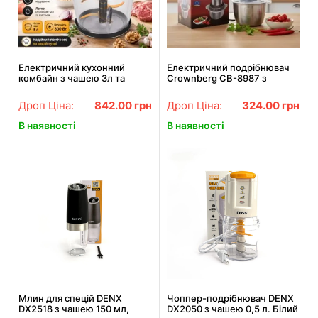
Електричний кухонний
Електричний подрібнювач
комбайн з чашею 3л та
Crownberg CB-8987 з
механічним управлінням
металевою чашею 2л /
RAF 7601 300W
Потужний кухонний чоппер
Дроп Ціна:
842.00
грн
Дроп Ціна:
324.00
грн
для м'яса та овощів
В наявності
В наявності
Млин для спецій DENX
Чоппер-подрібнювач DENX
DX2518 з чашею 150 мл,
DX2050 з чашею 0,5 л. Білий