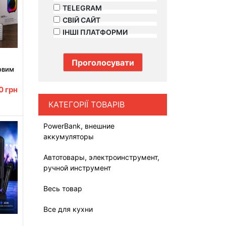
TELEGRAM
СВІЙ САЙТ
ІНШІ ПЛАТФОРМИ
овим
ю
ю
00
грн
КАТЕГОРІЇ ТОВАРІВ
PowerBank, внешние
аккумуляторы
Автотовары, электроинструмент,
ручной инструмент
Весь товар
Все для кухни