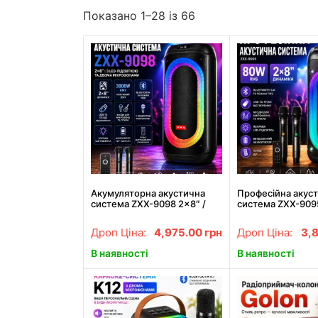
Показано 1–28 із 66
Акумуляторна акустична
Професійна акус
система ZXX-9098 2×8″ /
система ZXX-9095
Колонка зі світлодіодним
Колонка з LED-пі
підсвітленням + 2
двома мікрофона
Дроп Ціна:
4,975.00
грн
Дроп Ціна:
3,
бездротових мікрофона
В наявності
В наявності