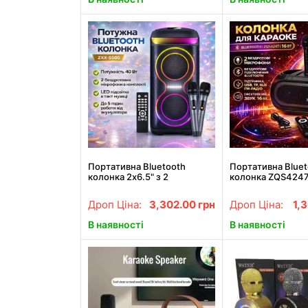
Портативна Bluetooth
Портативна Bluet
колонка 2х6.5" з 2
колонка ZQS4247 
бездротовими мікрофонами
мікрофонами кар
та LED підсвічуванням ZXX-
TF FM AUX
Дроп Ціна:
3,302.00
грн
Дроп Ціна:
1,
5505 40W
В наявності
В наявності