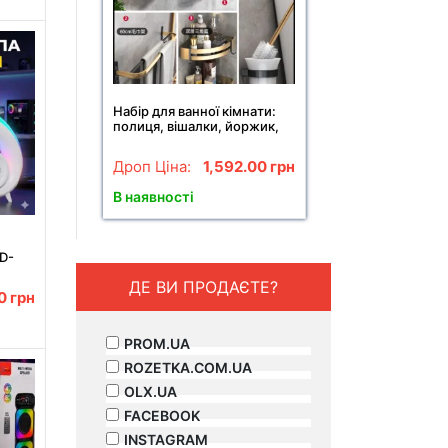
Набір для ванної кімнати:
полиця, вішалки, йоржик,
тримач паперу 6 в 1 Чорний
Дроп Ціна:
1,592.00
грн
В наявності
ED-
м,
ДЕ ВИ ПРОДАЄТЕ?
00
грн
ro
PROM.UA
ROZETKA.COM.UA
OLX.UA
FACEBOOK
INSTAGRAM