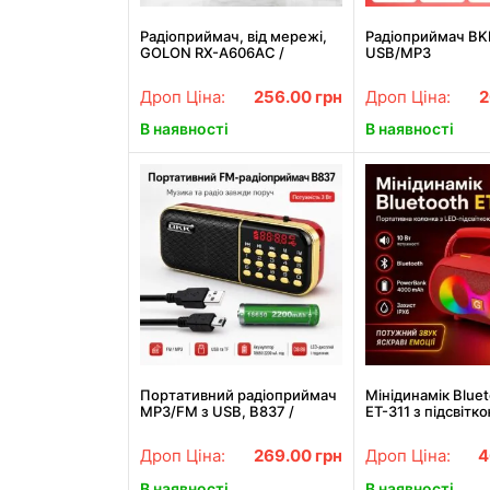
Радіоприймач, від мережі,
Радіоприймач BK
GOLON RX-A606AC /
USB/MP3
Всехвильове портативне
радіо / FM радіоприймач
Дроп Ціна:
256.00
грн
Дроп Ціна:
2
В наявності
В наявності
Портативний радіоприймач
Мінідинамік Blue
MP3/FM з USB, B837 /
ET-311 з підсвітк
Мініатюрне радіо з
портативна безд
живленням від акумулятора
колонка
Дроп Ціна:
269.00
грн
Дроп Ціна:
4
В наявності
В наявності