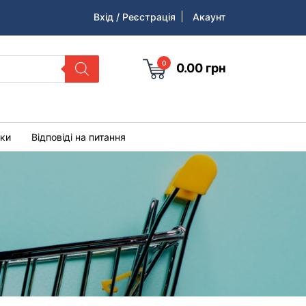
Вхід / Реєстрація
Акаунт
0
0.00
грн
уки
Відповіді на питання