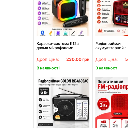
Караоке-система K12 з
Радіоприймач
двома мікрофонами,
акумуляторний з 
Bluetooth, чорна
MP3 та ліхтарико
RX-BT455S AM / 
Дроп Ціна:
230.00
грн
Дроп Ціна:
5
радіо
В наявності
В наявності