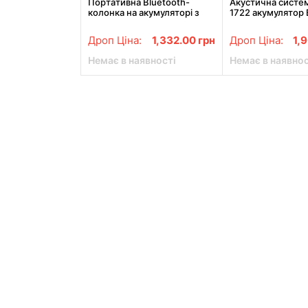
Портативна Bluetooth-
Акустична систем
колонка на акумуляторі з
1722 акумулятор 
підсвічуванням, мікрофоном
мікрофоном
і пультом ZQS8121
Дроп Ціна:
1,332.00
грн
Дроп Ціна:
1,
Немає в наявності
Немає в наявнос