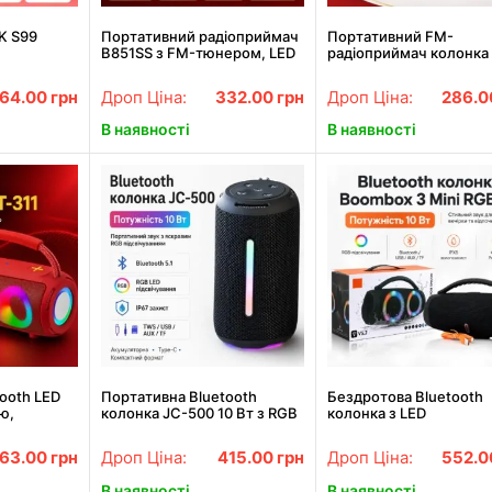
K S99
Портативний радіоприймач
Портативний FM-
B851SS з FM-тюнером, LED
радіоприймач колонка 
дисплеєм, microSD, USB та
цифровим тюнером B
роз'ємом для навушників
USB/MP3 B851
64.00
грн
Дроп Ціна:
332.00
грн
Дроп Ціна:
286.
В наявності
В наявності
tooth LED
Портативна Bluetooth
Бездротова Bluetooth
ою,
колонка JC-500 10 Вт з RGB
колонка з LED
ротова
LED підсвічуванням,
підсвічуванням Boombo
акумуляторна бездротова
Mini RGB B11
63.00
грн
Дроп Ціна:
415.00
грн
Дроп Ціна:
552.
міні-колонка
В наявності
В наявності