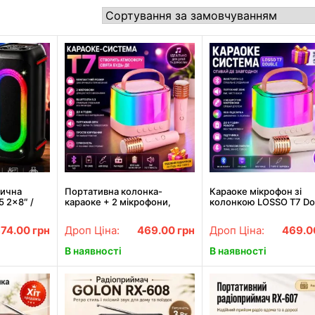
тична
Портативна колонка-
Караоке мікрофон зі
 2×8″ /
караоке + 2 мікрофони,
колонкою LOSSO T7 Do
дсвіткою та
Bluetooth, USB, TF, AUX, T7,
бездротовий білий
ми
Рожева / Бездротова
874.00
грн
Дроп Ціна:
469.00
грн
Дроп Ціна:
469.
колонка / Блютуз колонка
В наявності
В наявності