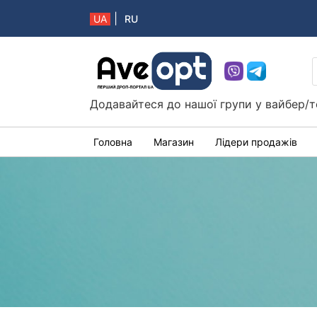
|
UA
RU
Aveopt – оптова дропшипінг платформа в 
Додавайтеся до нашої групи у вайбер/т
Головна
Магазин
Лідери продажів