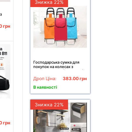
Знижка 22%
з
KK
00
грн
Господарська сумка для
покупок на колесах з
ручкою SKK-01 (46*27*18)
Дроп Ціна:
383.00
грн
В наявності
Знижка 22%
x 3
00
грн