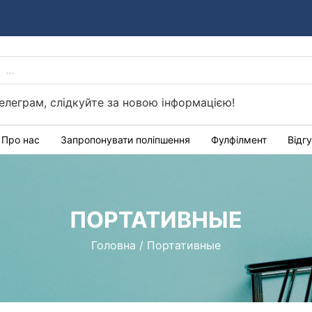
PRODUCTS
Україні
SEARCH
елеграм, слідкуйте за новою інформацією!
Про нас
Запропонувати поліпшення
Фулфілмент
Відг
ПОРТАТИВНЫЕ
Головна
/
Портативные