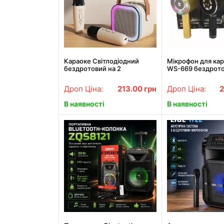
Караоке Світлодіодний
Мікрофон для кар
бездротовий на 2
WS-669 бездрот
Мікрофони, аудіо мікрофон
мікрофон з вбуд
дитяче караоке SPEAKER
динаміком (USB, 
Дроп Ціна:
213.00
грн
Дроп Ціна:
K12
AUX, Bluetooth)
В наявності
В наявності