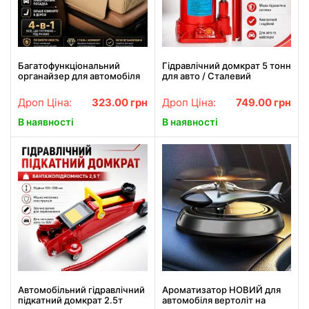
Багатофункціональний
Гідравлічний домкрат 5 тонн
органайзер для автомобіля
для авто / Сталевий
4-в-1: підставка для
однократний домкрат /
серветок, товстої прокладки
Пляшковий домкрат
Дроп Ціна:
323.00
грн
Дроп Ціна:
749.00
грн
для центральної
підлокітника
В наявності
В наявності
Автомобільний гідравлічний
Ароматизатор НОВИЙ для
підкатний домкрат 2.5т
автомобіля вертоліт на