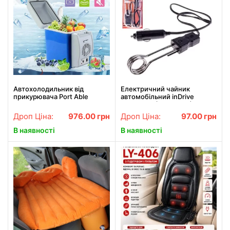
Автохолодильник від
Електричний чайник
прикурювача Port Able
автомобільний inDrive
Electronic 7.5 л
12V/200W (IDWB-751)
Дроп Ціна:
976.00
грн
Дроп Ціна:
97.00
грн
В наявності
В наявності