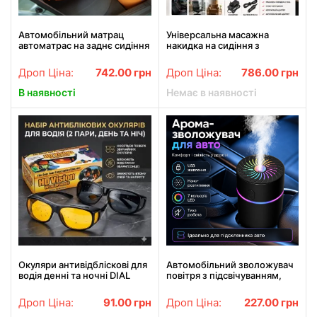
Автомобільний матрац
Універсальна масажна
автоматрас на заднє сидіння
накидка на сидіння з
Помаранчевий Needful
пультом керування LY-406
Вібраційний масажер для
Дроп Ціна:
742.00
грн
Дроп Ціна:
786.00
грн
спини з підігрівом
В наявності
Немає в наявності
Окуляри антивідбліскові для
Автомобільний зволожувач
водія денні та ночні DIAL
повітря з підсвічуванням,
VISION HD-2
USB, Чорний / Зволожувач
для авто / Аромадифузор в
Дроп Ціна:
91.00
грн
Дроп Ціна:
227.00
грн
машину