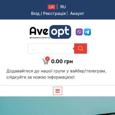
|
RU
UA
Вхід / Реєстрація
Акаунт
Aveopt – оптова дропшипінг платформа в Україні
PRODUCTS
SEARCH
0
0.00
грн
Додавайтеся до нашої групи у вайбер/телеграм,
слідкуйте за новою інформацією!