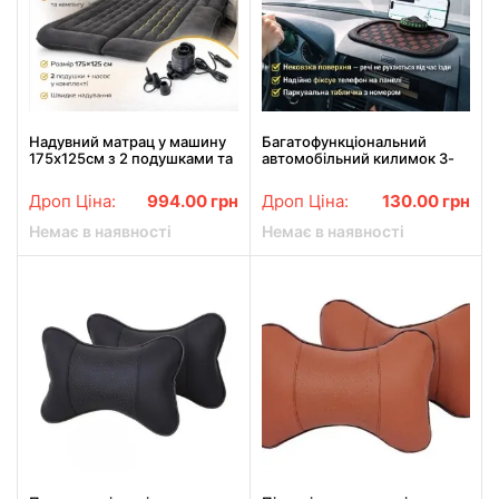
Надувний матрац у машину
Багатофункціональний
175х125см з 2 подушками та
автомобільний килимок 3-
насосом ND-5465
в-1 з тримачем телефону та
парковочною табличкою
Дроп Ціна:
994.00
грн
Дроп Ціна:
130.00
грн
для панелі авто
Немає в наявності
Немає в наявності