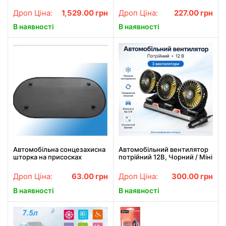
Червоний
сонячній батареї Пахучка в
машину освіжувач повітря
Дроп Ціна:
1,529.00
грн
Дроп Ціна:
227.00
грн
В наявності
В наявності
Автомобільна сонцезахисна
Автомобільний вентилятор
шторка на присосках
потрійний 12В, Чорний / Міні
вентилятор в машину /
Вентилятор в авто /
Дроп Ціна:
63.00
грн
Дроп Ціна:
300.00
грн
Портативний вентилятор
В наявності
В наявності