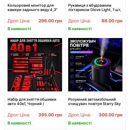
Кольоровий монітор для
Рукавиця з вбудованим
камери заднього виду 4,3"
ліхтариком Glove Light, 1 шт,
LCD43, Чорний / Дисплей
Чорний / Рукавиці з
для камер автомобіля
ліхтариком
Дроп Ціна:
296.00
грн
Дроп Ціна:
88.00
грн
В наявності
В наявності
Набір для зняття обшивки
Розумний автомобільний
авто 40в1, Чорний /
очищувач повітря Starry Sky
Інструменти для
Summit / Ароматизатор від
розбирання салону
USB 5 режимів
Дроп Ціна:
395.00
грн
Дроп Ціна:
300.00
грн
автомобіля / Знімач
обшивки салону
В наявності
В наявності