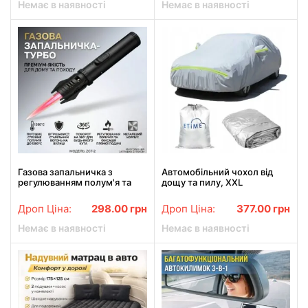
Немає в наявності
Немає в наявності
Газова запальничка з
Автомобільний чохол від
регулюванням полум'я та
дощу та пилу, XXL
металевим корпусом
580х175х120см / Захисний
20х2.8х2.8см ZGT-2 Чорна
чохол на седан / Захисний
Дроп Ціна:
298.00
грн
Дроп Ціна:
377.00
грн
тент на автомобіль
Немає в наявності
Немає в наявності