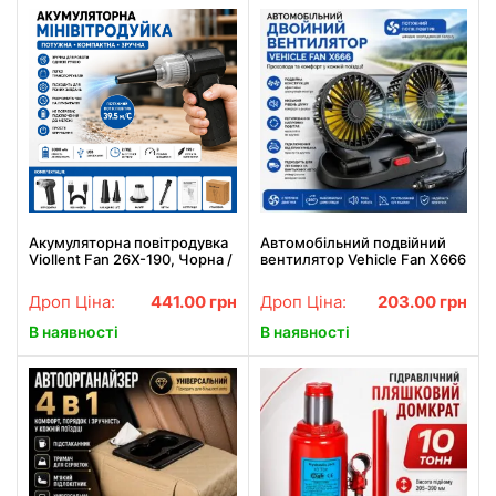
Акумуляторна повітродувка
Автомобільний подвійний
Viollent Fan 26X-190, Чорна /
вентилятор Vehicle Fan X666
Мініповітродувка / Ручна
від прикурювача з двома
повітродувка / Портативний
поворотними головками
Дроп Ціна:
441.00
грн
Дроп Ціна:
203.00
грн
турбофен
В наявності
В наявності