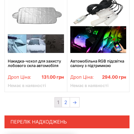
Накидка-чохол для захисту
Автомобільна RGB підсвітка
лобового скла автомобіля
салону з підтримкою
від сонця, снігу, льоду, інею
додатку 4 шт USB
Дроп Ціна:
131.00
грн
Дроп Ціна:
294.00
грн
Немає в наявності
Немає в наявності
1
2
→
ПЕРЕЛІК НАДХОДЖЕНЬ