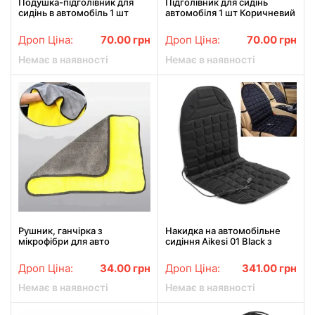
Подушка-підголівник для
Підголівник для сидінь
сидінь в автомобіль 1 шт
автомобіля 1 шт Коричневий
Чорний
Дроп Ціна:
70.00
грн
Дроп Ціна:
70.00
грн
Немає в наявності
Немає в наявності
Рушник, ганчірка з
Накидка на автомобільне
мікрофібри для авто
сидіння Aikesi 01 Black з
Серветка для полірування
підігрівом від прикурювача
автомобіля Мікрофібра
Дроп Ціна:
34.00
грн
Дроп Ціна:
341.00
грн
Bossnice
Немає в наявності
Немає в наявності