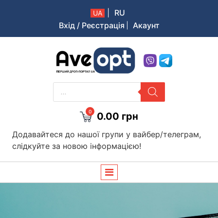
|
RU
UA
Вхід / Реєстрація
Акаунт
Aveopt – оптова дропшипінг платформа в Україні
PRODUCTS
SEARCH
0
0.00
грн
Додавайтеся до нашої групи у вайбер/телеграм,
слідкуйте за новою інформацією!