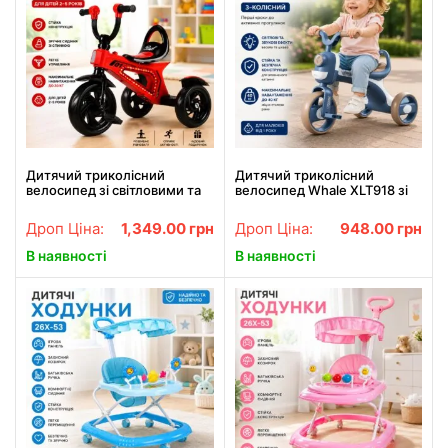
Дитячий триколісний
Дитячий триколісний
велосипед зі світловими та
велосипед Whale XLT918 зі
звуковими ефектами,
звуковими та світловими
червоний 26X-52 / Дитячий
ефектами до 40 кг Синій
Дроп Ціна:
1,349.00
грн
Дроп Ціна:
948.00
грн
велосипед з педалями
26X-54
В наявності
В наявності