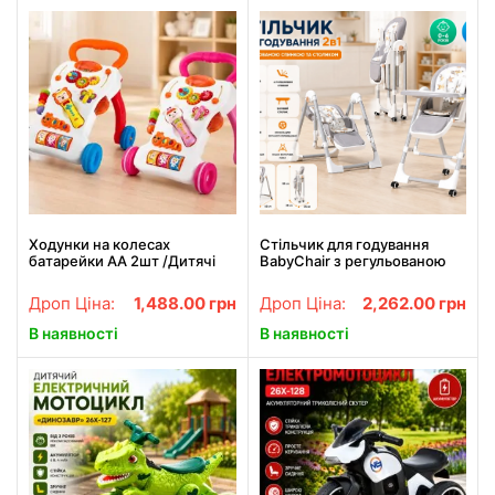
Ходунки на колесах
Стільчик для годування
батарейки AA 2шт /Дитячі
BabyChair з регульованою
музичні ходунки каталка +
спинкою та столиком,
мікрофон / каталка-ходунки
шезлонг, колеса, складний
Дроп Ціна:
1,488.00
грн
Дроп Ціна:
2,262.00
грн
з ігровим центром
X-715 / Стільчик-шезлонг
для малюків
В наявності
В наявності