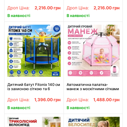
акумулятором і пультом
акумулятором і пультом
електрокар Жовтий
електрокар Червоний
Дроп Ціна:
2,216.00
грн
Дроп Ціна:
2,216.00
грн
В наявності
В наявності
Дитячий батут Fitonix 140 см
Автоматична палатка-
із захисною сіткою та 6
манеж з москітними сітками
опорними ніжками, синій
/ Дитячий манеж для вулиці
та дому 146х127х110 см
Дроп Ціна:
1,396.00
грн
Дроп Ціна:
1,488.00
грн
Рожевий
В наявності
В наявності