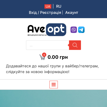
|
RU
UA
Вхід / Реєстрація
Акаунт
Aveopt – оптова дропшипінг платформа в Україні
PRODUCTS
SEARCH
0
0.00
грн
Додавайтеся до нашої групи у вайбер/телеграм,
слідкуйте за новою інформацією!