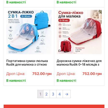
В наявності
В наявності
Портативна сумка-люлька
Дорожна сумка-ліжечко для
Rudik для малюка з сіткою
малюка Rudik 0–18 місяців з
від комах, матрацником та
москітною сіткою та
іграшками, синя
матрацом, червона
Дроп Ціна:
752.00
грн
Дроп Ціна:
752.00
грн
В наявності
В наявності
1
2
3
4
→