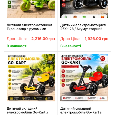
Дитячий електромотоцикл
Дитячий електромотоцикл
Тиранозавр з рухомими
26X-128 / Акумуляторний
елементами, світловими та
триколісний мотоцикл Білий
звуковими ефектами /
Дроп Ціна:
2,216.00
грн
Дроп Ціна:
1,926.00
грн
Триколісний електромобіль
«Динозавр»
В наявності
В наявності
Дитячий складний
Дитячий складний
електромобіль Go-Kart з
електромобіль Go-Kart з