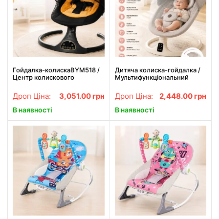
Гойдалка-колискаBYM518 /
Дитяча колиска-гойдалка /
Центр колискового
Мультифункціональний
гойдання із шезлонгом,
центр для малюків 3 в 1 M06
Bluetooth, музика
з Bluetooth, музикою та
Дроп Ціна:
3,051.00
грн
Дроп Ціна:
2,448.00
грн
пультом керування
В наявності
В наявності