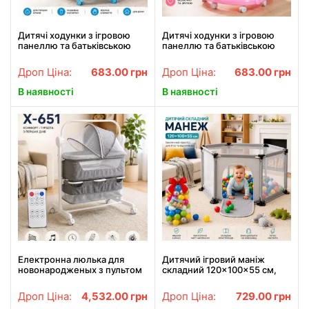
Дитячі ходунки з ігровою
Дитячі ходунки з ігровою
панеллю та батьківською
панеллю та батьківською
ручкою / Ходунки для дітей
ручкою / Ходунки для дітей
із захисним козирком 26X-
із захисним козирком 26X-
Дроп Ціна:
683.00
грн
Дроп Ціна:
683.00
грн
53 Голубий
53 Рожевий
В наявності
В наявності
Електронна люлька для
Дитячий ігровий маніж
новонародженых з пультом
складний 120×100×55 см,
та москітною сіткою на
безпечний маніж для дітей,
колесиках Х-651
сірий X-778
Дроп Ціна:
4,532.00
грн
Дроп Ціна:
729.00
грн