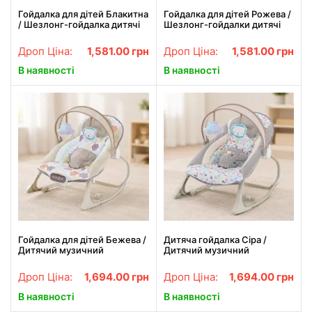
Гойдалка для дітей Блакитна
Гойдалка для дітей Рожева /
/ Шезлонг-гойдалка дитячі
Шезлонг-гойдалки дитячі
музичні / Колиска для
музичні / Колискавка для
малюків
малюків
Дроп Ціна:
1,581.00
грн
Дроп Ціна:
1,581.00
грн
В наявності
В наявності
Гойдалка для дітей Бежева /
Дитяча гойдалка Сіра /
Дитячий музичний
Дитячий музичний
шезлонг-гойдалка з
шезлонг-гойдалка з
вібрацією та іграшками
вібрацією та іграшками
Дроп Ціна:
1,694.00
грн
Дроп Ціна:
1,694.00
грн
В наявності
В наявності