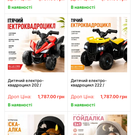
В наявності
В наявності
Дитячий електро-
Дитячий електро-
квадроцикл 202 /
квадроцикл 222 /
Квадроцикл акумуляторний
Квадроцикл з двома
музичний
моторами, Bluetooth та EVA-
Дроп Ціна:
1,787.00
грн
Дроп Ціна:
1,787.00
грн
колесами
В наявності
В наявності