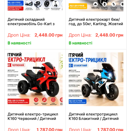
Дитячий складаний
Дитячий електрокарт 6км/
електромобіль Go-Kart з
год, до 50кг, Karting, Жовтий
акумулятором та пультом
/ Складний електричний
керування електрокар Білий
карт / Дитячий
Дроп Ціна:
2,448.00
грн
Дроп Ціна:
2,448.00
грн
електромобіль
В наявності
В наявності
Дитячий електро-трицикл
Дитячий електротрицикл
K160 Червоний / Дитячий
K160 Блакитний / Дитячий
електромотоцикл
електромотоцикл
акумуляторний
акумуляторний
Дроп Ціна:
1,787.00
грн
Дроп Ціна:
1,787.00
грн