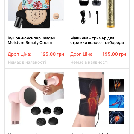
Кушон-консилер Images
Машинка - тример для
Moisture Beauty Cream
стрижки волосся та бороди
Concealer (01 Натуральний
RAF R.430 бездротова
тон) 20 мл
акумуляторна з насадками
Дроп Ціна:
125.00
грн
Дроп Ціна:
195.00
грн
Bronze
Немає в наявності
Немає в наявності