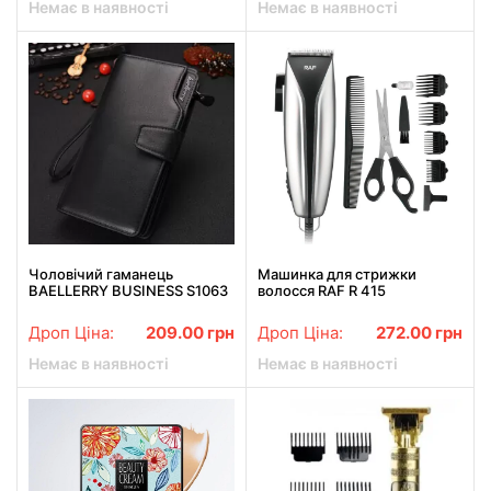
Немає в наявності
Немає в наявності
Чоловічий гаманець
Машинка для стрижки
BAELLERRY BUSINESS S1063
волосся RAF R 415
потужність 45Вт насадки від
3 до 12 мм
Дроп Ціна:
209.00
грн
Дроп Ціна:
272.00
грн
Немає в наявності
Немає в наявності