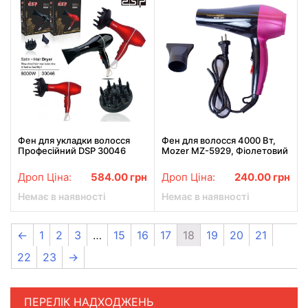
Фен для укладки волосся
Фен для волосся 4000 Вт,
Професійний DSP 30046
Mozer MZ-5929, Фіолетовий
6000W з дифузором
/ Фен з холодним обдувом
Дроп Ціна:
584.00
грн
Дроп Ціна:
240.00
грн
Немає в наявності
Немає в наявності
←
1
2
3
…
15
16
17
18
19
20
21
22
23
→
ПЕРЕЛІК НАДХОДЖЕНЬ