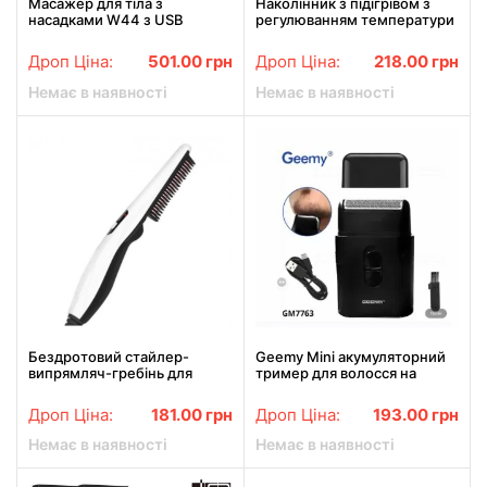
Масажер для тіла з
Наколінник з підігрівом з
насадками W44 з USB
регулюванням температури
зарядкою, Рожевий/
з роботою від USB. Бандаж
Акумуляторний
на колінний суглоб з
Дроп Ціна:
501.00
грн
Дроп Ціна:
218.00
грн
антицелюлітний масажер
підігрівом
Немає в наявності
Немає в наявності
Бездротовий стайлер-
Geemy Mini акумуляторний
випрямляч-гребінь для
тример для волосся на
волосся
обличчі geemy GM7763
Дроп Ціна:
181.00
грн
Дроп Ціна:
193.00
грн
Немає в наявності
Немає в наявності