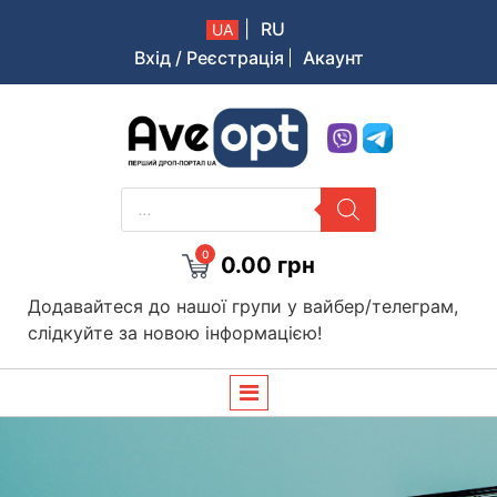
|
RU
UA
Вхід / Реєстрація
Акаунт
Aveopt – оптова дропшипінг платформа в Україні
PRODUCTS
SEARCH
0
0.00
грн
Додавайтеся до нашої групи у вайбер/телеграм,
слідкуйте за новою інформацією!