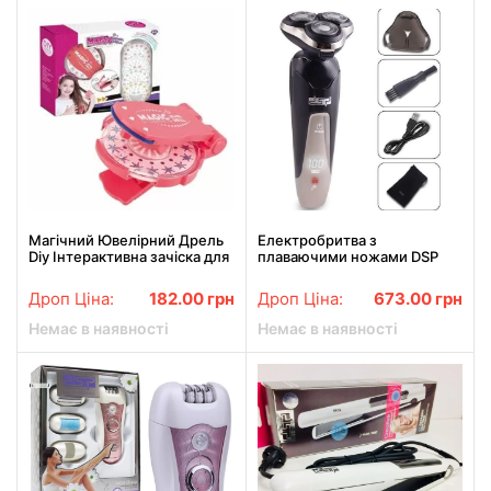
Магічний Ювелірний Дрель
Електробритва з
Diy Інтерактивна зачіска для
плаваючими ножами DSP
дівчаток Краса Play Set
60017 для вологого гоління
Іграшка Плетільник Набір
обличчя та бороди
Дроп Ціна:
182.00
грн
Дроп Ціна:
673.00
грн
Макіяж Дівчина
Немає в наявності
Немає в наявності