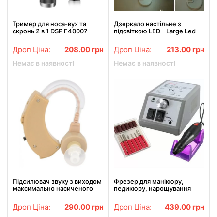
Тример для носа-вух та
Дзеркало настільне з
скронь 2 в 1 DSP F40007
підсвіткою LED - Large Led
Mirror
Дроп Ціна:
208.00
грн
Дроп Ціна:
213.00
грн
Немає в наявності
Немає в наявності
Підсилювач звуку з виходом
Фрезер для манікюру,
максимально насиченого
педикюру, нарощування
звуку Xingma XM-913
нігтів Ліна Мерседес 2000
Дроп Ціна:
290.00
грн
Дроп Ціна:
439.00
грн