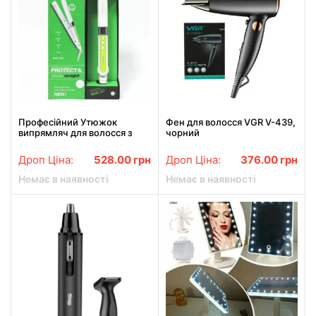
Професійний Утюжок
Фен для волосся VGR V-439,
випрямляч для волосся з
чорний
керамічним покриттям DSP
10022
Дроп Ціна:
528.00
грн
Дроп Ціна:
376.00
грн
Немає в наявності
Немає в наявності