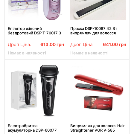
Епілятор жіночий
Праска DSP-10087 42 Вт
бездротовий DSP T-70017 3
випрямляч для волосся
в 1 Догляд за всіма
сенсорний Білий
частинами тіла
Дроп Ціна:
613.00
грн
Дроп Ціна:
641.00
грн
Немає в наявності
Немає в наявності
Електробритва
Випрямляч для волосся Hair
акумуляторна DSP-60077
Straightener VGR V-585