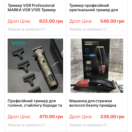
Тример VGR Professional
Тример професійний
MARKA VGR V105 Тример
оригінальний тример для
для вух і носа
стрижки бороди VGR V-077
Дроп Ціна:
623.00
грн
Дроп Ціна:
546.00
грн
Немає в наявності
Немає в наявності
Професійний тример для
Машинка для стрижки
гоління, стайлінгу бороди та
волосся Geemy провідна
стрижки VGR V-962
тример з насадками Чорно-
(мультитример
червона (GM-807)
Дроп Ціна:
470.00
грн
Дроп Ціна:
339.00
грн
акумуляторного типу)
Немає в наявності
Немає в наявності