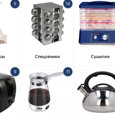
5
14
ры
Спецовники
Сушилки
9
11