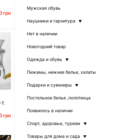
 LY-
Мужская обувь
00
грн
я
Наушники и гарнитура
Нет в наличии
Новогодний товар
Одежда и обувь
Пижамы, нижнее белье, халаты
Подарки и сувениры
Постельное белье ,полотенца
-7,
Появилось в наличии
ая
00
грн
а
Спорт, здоровье, туризм
Товары для дома и сада