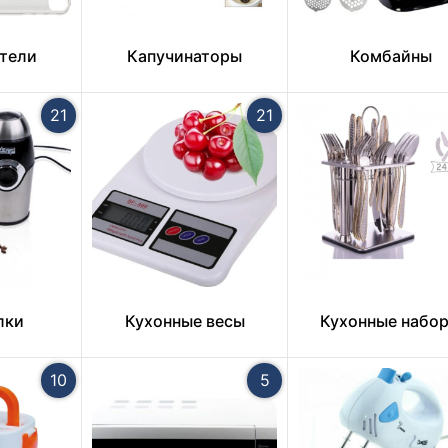
тели
Капучинаторы
Комбайны
21
21
лки
Кухонные весы
Кухонные набо
10
5