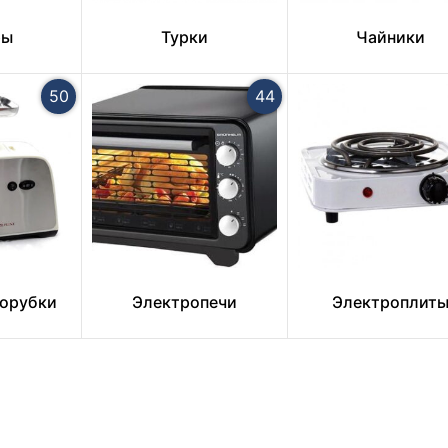
ры
Турки
Чайники
50
44
орубки
Электропечи
Электроплит