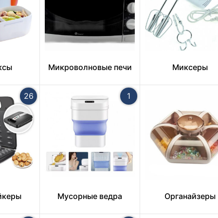
ксы
Микроволновые печи
Миксеры
26
1
йкеры
Мусорные ведра
Органайзеры