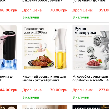
8см),
раковину D5601 , Белый /
погружная 7 дюймов
Поворотный
Ситечко для кухонной
(20см), 600Вт, от сети,
пеций /
мойки / Одноразовый
456, Черная /
68.00
грн
Дроп Цена:
70.00
грн
Дроп Цена:
351.
прав
сетчатый фильтр для
Электросковородка дл
кухонной раковины
блинов
В наличии
В наличии
помпа для
Кухонный распылитель для
Мясорубка ручная для
SB-
масла и уксуса бутылка
обработки мяса MR-54
трический
спрей AN-390 для
Серебристая / Ручная
Dispenser
жидкостей 200 мл
механическая шнеков
44.00
грн
Дроп Цена:
79.00
грн
Дроп Цена:
277.
, офиса
мясорубка / Мясорубк
механическая
В наличии
В наличии