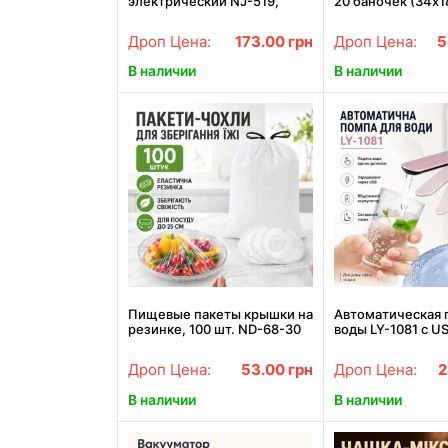
электрический NJ-519,
20 баночек (34х1
Серый / Электромельница
Серебристый / 
для соли и перца /
органайзер для с
Дроп Цена:
173.00
грн
Дроп Цена:
5
Мельница на батарейках
Баночки для при
В наличии
В наличии
Пищевые пакеты крышки на
Автоматическая 
резинке, 100 шт. ND-68-30
воды LY-1081 с U
Freshness storage bag,
зарядкой • Элек
Прозрачные/
диспенсер Water 
Дроп Цена:
53.00
грн
Дроп Цена:
2
Политиленовые пакеты для
для бутыля, дома
еды
В наличии
В наличии