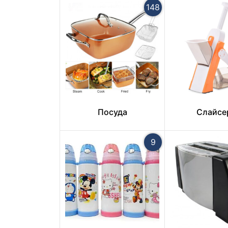
148
Посуда
Слайсе
9