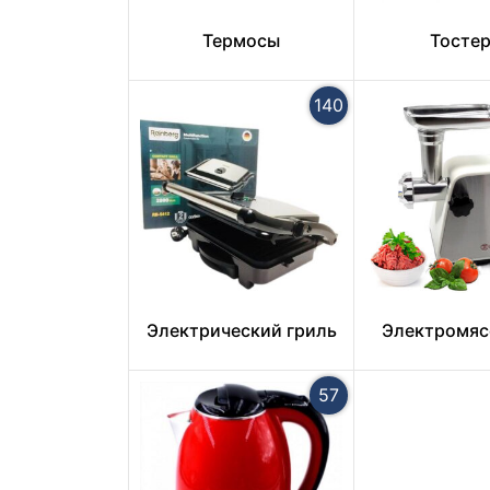
Термосы
Тосте
140
Электрический гриль
Электромяс
57