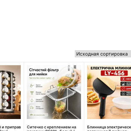
 и приправ
Ситечко с креплением на
Блинница электрическ