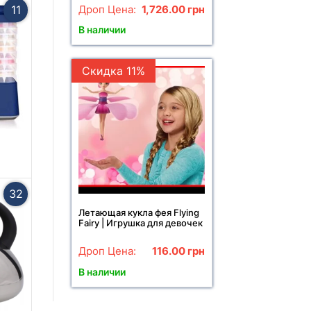
Синий Цепная пила в
Дроп Цена:
1,726.00
грн
11
чемодане
В наличии
Скидка 11%
32
Летающая кукла фея Flying
Fairy | Игрушка для девочек
Дроп Цена:
116.00
грн
В наличии