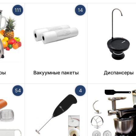
111
14
ры
Вакуумные пакеты
Диспансеры
54
4