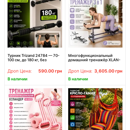
Турник Trizand 24784 — 70-
Многофункциональный
100 см, до 180 кг, без
домашний тренажёр XLAN-
сверления
0105 3 в 1 для кардио,
пресса, мышц корпуса и
Дроп Цена:
590.00
грн
Дроп Цена:
3,605.00
грн
альпинистских тренировок
В наличии
В наличии