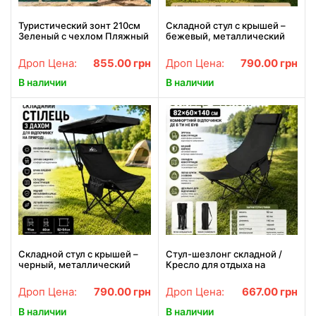
Туристический зонт 210см
Складной стул с крышей –
Зеленый с чехлом Пляжный
бежевый, металлический
зонт восьмиугольный из
каркас, боковой карман,
износостойкой
82×54 см
Дроп Цена:
855.00
грн
Дроп Цена:
790.00
грн
водоотталкивающей ткани
В наличии
В наличии
Складной стул с крышей –
Стул-шезлонг складной /
черный, металлический
Кресло для отдыха на
каркас, боковой карман,
природе / Стул для рыбалки
82×54 см
с чехлом
Дроп Цена:
790.00
грн
Дроп Цена:
667.00
грн
В наличии
В наличии