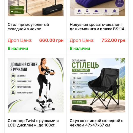
Стол прямоугольный
Надувная кровать-шезлонг
складной в чехле
для кемпинга и пляжа BS-14
950*550*500 мм Черный
S-образная с
флокированным покрытием.
Дроп Цена:
660.00
грн
Дроп Цена:
752.00
грн
Надувное кресло.
В наличии
В наличии
Степпер Twist с ручками и
Стул со спинкой складной с
LCD-дисплеем, до 100кг,
чехлом 47х47х67 см
Бело-черный /