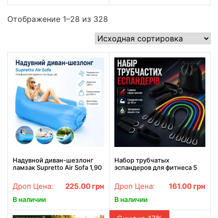
Отображение 1–28 из 328
Надувной диван-шезлонг
Набор трубчатых
ламзак Supretto Air Sofa 1,90
эспандеров для фитнеса 5
м, до 100 кг, без насоса,
штук XL-1168 /
синий
Многофункциональный
Дроп Цена:
225.00
грн
Дроп Цена:
161.00
грн
комплект.
В наличии
В наличии