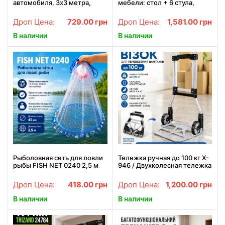
автомобиля, 3х3 метра,
мебели: стол + 6 стула,
Зеленый/Кеминговый тент/
идеально для природы и
Автомобильный тент/Навес
пикника
Дроп Цена:
729.00
грн
Дроп Цена:
1,581.00
грн
для пикника
В наличии
В наличии
Рыболовная сеть для ловли
Тележка ручная до 100 кг X-
рыбы FISH NET 0240 2,5 м
946 / Двухколесная тележка
кольцо 45 см удобная и
/ Ручная тележка для
компактная модель
перевозки груза
Дроп Цена:
418.00
грн
Дроп Цена:
1,200.00
грн
В наличии
В наличии