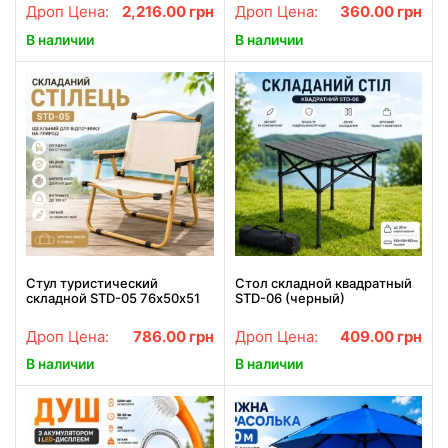
Кардиотренажер для
Дроп Цена:
2,216.00
грн
Дроп Цена:
360.00
грн
похудения
В наличии
В наличии
Стул туристический
Стол складной квадратный
складной STD-05 76х50х51
STD-06 (черный)
см Бежевый
530×510×500 мм для дома,
для отдыха, для дачи, для
Дроп Цена:
786.00
грн
Дроп Цена:
409.00
грн
кемпинга
В наличии
В наличии