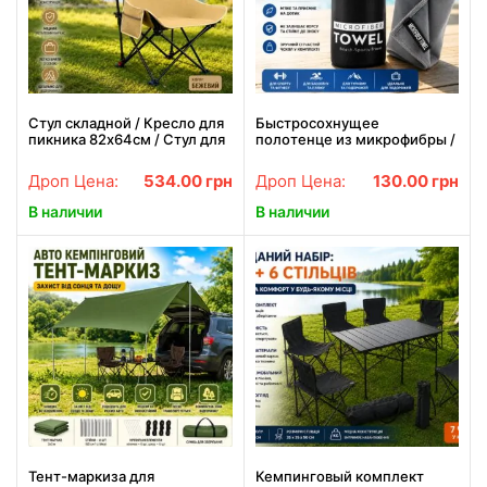
Стул складной / Кресло для
Быстросохнущее
пикника 82х64см / Стул для
полотенце из микрофибры /
кемпинга
Полотенце для спорта,
походов и путешествий 26X-
Дроп Цена:
534.00
грн
Дроп Цена:
130.00
грн
24
В наличии
В наличии
Тент-маркиза для
Кемпинговый комплект