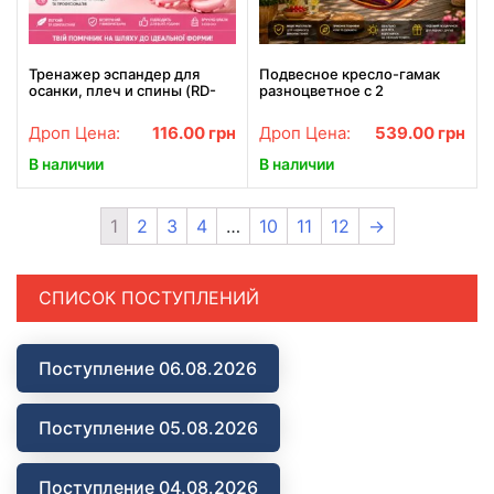
Тренажер эспандер для
Подвесное кресло-гамак
осанки, плеч и спины (RD-
разноцветное с 2
6013)
подушками Прочное кресло
для отдыха, сна, дачи, сада,
Дроп Цена:
116.00
грн
Дроп Цена:
539.00
грн
кемпинга и открытого
воздуха
В наличии
В наличии
1
2
3
4
…
10
11
12
→
СПИСОК ПОСТУПЛЕНИЙ
Поступление 06.08.2026
Поступление 05.08.2026
Поступление 04.08.2026