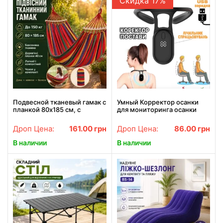
Скидка 17%
Подвесной тканевый гамак с
Умный Корректор осанки
планкой 80х185 см, с
для мониторинга осанки
чехлом Оранжевый /
Smart
Гавайский гамак для отдыха
Дроп Цена:
161.00
грн
Дроп Цена:
86.00
грн
В наличии
В наличии