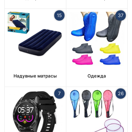
15
37
Надувные матрасы
Одежда
7
26