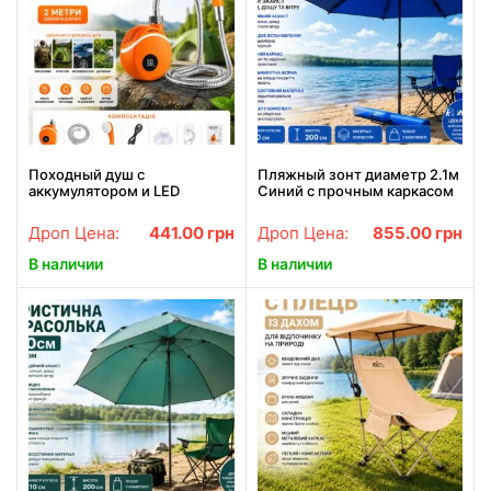
Походный душ с
Пляжный зонт диаметр 2.1м
аккумулятором и LED
Синий с прочным каркасом
дисплеем 2 м шланг
Рыболовный
портативный насос
восьмиугольный зонт з
Дроп Цена:
441.00
грн
Дроп Цена:
855.00
грн
износостойкого материала
с чехлом
В наличии
В наличии