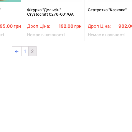
"
Фігурка "Дельфін"
Статуетка "Казкова"
Crystocraft 0276-001/GA
95.00
грн
Дроп Ціна:
192.00
грн
Дроп Ціна:
902.
ті
Немає в наявності
Немає в наявності
←
1
2