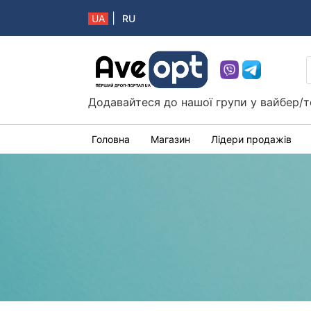
|
UA
RU
Aveopt – оптова дропшипінг платформа в 
Додавайтеся до нашої групи у вайбер/т
Головна
Магазин
Лідери продажів