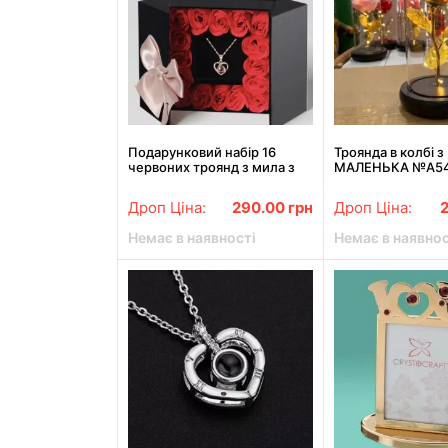
Подарунковий набір 16
Троянда в колбі з
червоних троянд з мила з
МАЛЕНЬКА №A54
кулоном
Дроп Ціна:
290.00
грн
Дроп Ціна:
Немає в наявності
Немає в наявнос