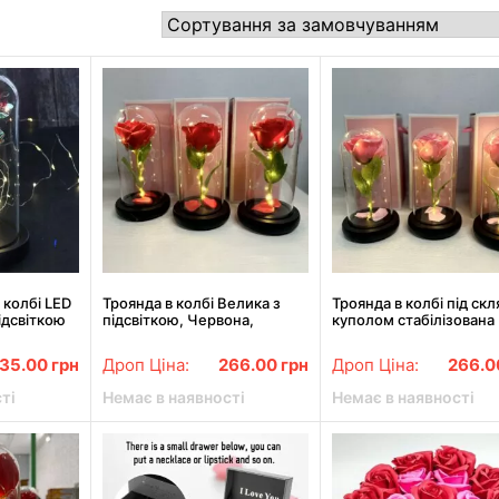
 колбі LED
Троянда в колбі Велика з
Троянда в колбі під ск
ідсвіткою
підсвіткою, Червона,
куполом стабілізована
вона
Троянда в колбі з підсвіткою
рожева з підсвіткою В
35.00
грн
Дроп Ціна:
266.00
грн
Дроп Ціна:
266.
ті
Немає в наявності
Немає в наявності