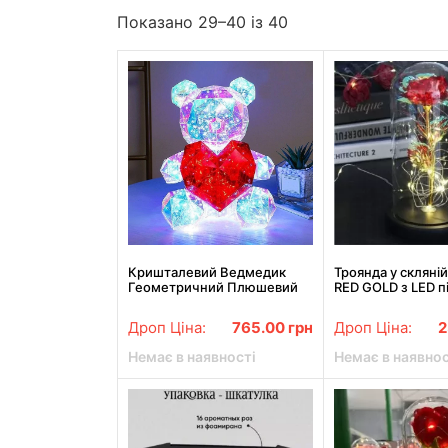
Показано 29–40 із 40
Кришталевий Ведмедик
Троянда у скляній
Геометричний Плюшевий
RED GOLD з LED п
Ведмідь 3D LED нічник з
Rose of Love Чер
червоним серцем 25 см
Дроп Ціна:
765.00
грн
Дроп Ціна:
2
Немає в наявності
Немає в наявнос