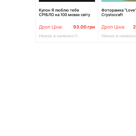
Кулон Я люблю тебе
Фоторамка "Love
СРІБЛО на 100 мовах світу
Crystocraft
Дроп Ціна:
93.00
грн
Дроп Ціна:
2
Немає в наявності
Немає в наявнос