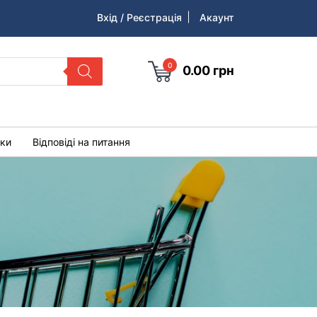
Вхід / Реєстрація
Акаунт
0
0.00
грн
уки
Відповіді на питання