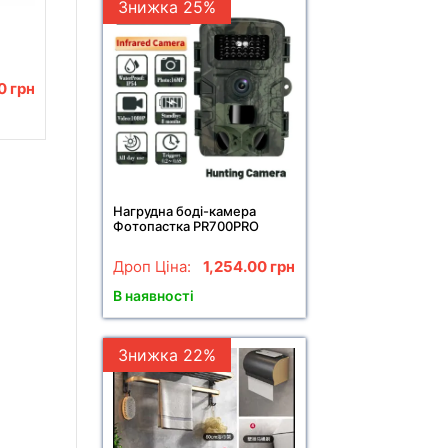
Знижка 25%
00
грн
Нагрудна боді-камера
Фотопастка PR700PRO
мисливська камера P66
12мп з екраном та нічним
Дроп Ціна:
1,254.00
грн
баченням
В наявності
Знижка 22%