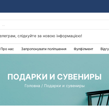
PRODUCTS
Україні
SEARCH
елеграм, слідкуйте за новою інформацією!
Про нас
Запропонувати поліпшення
Фулфілмент
Відг
ПОДАРКИ И СУВЕНИРЫ
Головна
/
Подарки и сувениры