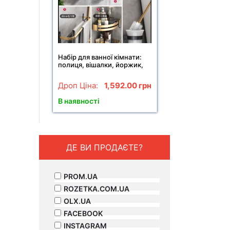
Набір для ванної кімнати:
полиця, вішалки, йоржик,
тримач паперу 6 в 1 Чорний
Дроп Ціна:
1,592.00
грн
В наявності
ДЕ ВИ ПРОДАЄТЕ?
PROM.UA
ROZETKA.COM.UA
OLX.UA
FACEBOOK
INSTAGRAM