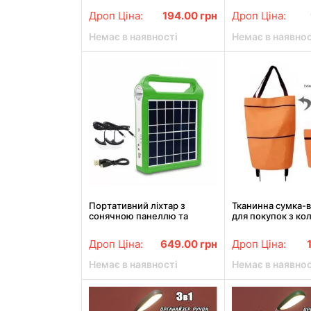
акумуляторний,
Дроп Ціна:
194.00
грн
Дроп Ціна:
вологозахищени
Немає в наявності
Немає в наявнос
Портативний ліхтар з
Тканинна сумка-в
сонячною панеллю та
для покупок з ко
лампочками Power Bank EP-
складна сумка дл
038
Різні кольори
Дроп Ціна:
649.00
грн
Дроп Ціна:
Немає в наявності
Немає в наявнос