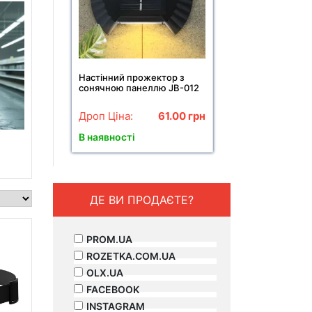
Настінний прожектор з
сонячною панеллю JB-012
Дроп Ціна:
61.00
грн
В наявності
ДЕ ВИ ПРОДАЄТЕ?
PROM.UA
ROZETKA.COM.UA
OLX.UA
FACEBOOK
INSTAGRAM