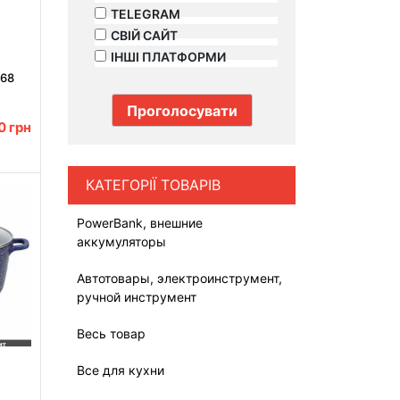
TELEGRAM
СВІЙ САЙТ
ІНШІ ПЛАТФОРМИ
068
00
грн
КАТЕГОРІЇ ТОВАРІВ
PowerBank, внешние
аккумуляторы
Автотовары, электроинструмент,
ручной инструмент
Весь товар
Все для кухни
ттям