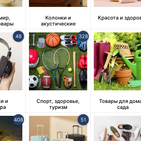
мир,
Колонки и
Красота и здоро
овары
акустические
системы
48
328
и и
Спорт, здоровье,
Товары для дом
ура
туризм
сада
408
51