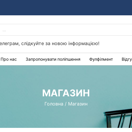
PRODUCTS
Україні
SEARCH
елеграм, слідкуйте за новою інформацією!
Про нас
Запропонувати поліпшення
Фулфілмент
Відг
МАГАЗИН
Головна
/
Магазин