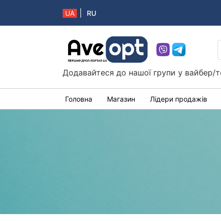
|
UA
RU
Aveopt – оптова дропшипінг платформа в 
Додавайтеся до нашої групи у вайбер/т
Головна
Магазин
Лідери продажів