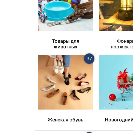
Товары для
Фонар
животных
прожект
светиль
37
Женская обувь
Новогодний