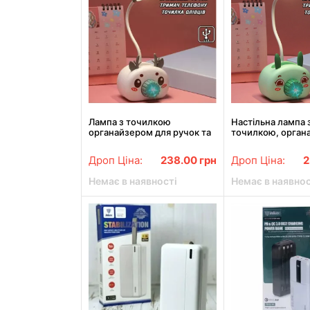
Лампа з точилкою
Настільна лампа 
органайзером для ручок та
точилкою, орган
підставкою телефона Quite
для ручок та під
Сірий
телефону Зелена
Дроп Ціна:
238.00
грн
Дроп Ціна:
2
Немає в наявності
Немає в наявнос