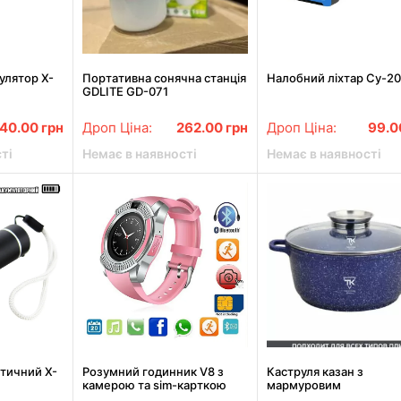
улятор X-
Портативна сонячна станція
Налобний ліхтар Cy-2
,
GDLITE GD-071
40.00
грн
Дроп Ціна:
262.00
грн
Дроп Ціна:
99.
ті
Немає в наявності
Немає в наявності
ктичний X-
Розумний годинник V8 з
Каструля казан з
камерою та sim-карткою
мармуровим
режими,
антипригарним покри