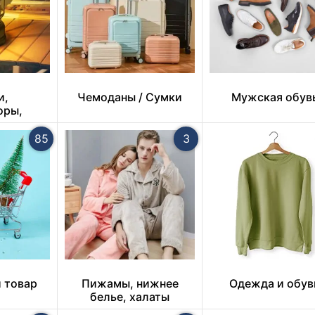
и,
Чемоданы / Сумки
Мужская обув
оры,
ники
85
3
 товар
Пижамы, нижнее
Одежда и обув
белье, халаты