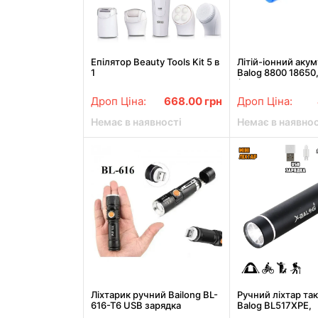
Епілятор Beauty Tools Kit 5 в
Літій-іонний акум
1
Balog 8800 18650
(~800мАг), синій
Дроп Ціна:
668.00
грн
Дроп Ціна:
Немає в наявності
Немає в наявнос
Ліхтарик ручний Bailong BL-
Ручний ліхтар та
616-T6 USB зарядка
Balog BL517XPE,
кишеньковий, 3 