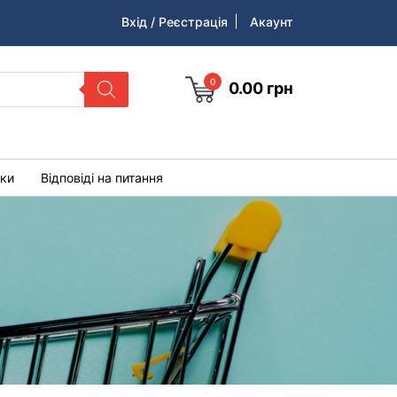
Вхід / Реєстрація
Акаунт
0
0.00
грн
уки
Відповіді на питання