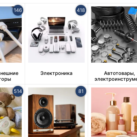
146
418
внешние
Электроника
Автотовары,
торы
электроинструме
ручной инструм
514
81