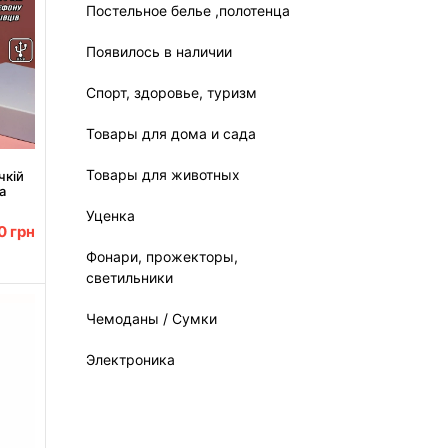
Постельное белье ,полотенца
Появилось в наличии
Спорт, здоровье, туризм
Товары для дома и сада
Товары для животных
чкій
а
uite
Уценка
ожева
00
грн
Фонари, прожекторы,
светильники
Чемоданы / Сумки
Электроника