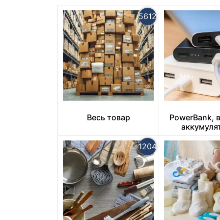
5612
Весь товар
PowerBank, 
аккумуля
1204