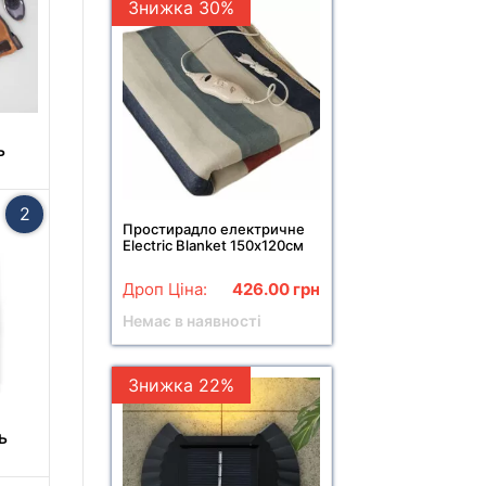
Знижка 30%
ь
2
Простирадло електричне
Electric Blanket 150х120см
(смуги, різнокольорові)
Дроп Ціна:
426.00
грн
Немає в наявності
Знижка 22%
ь