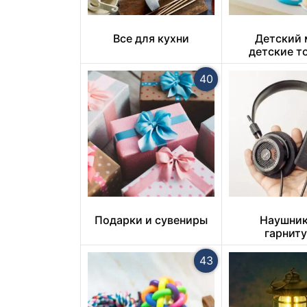
Все для кухни
Детский 
детские т
40
Подарки и сувениры
Наушник
гарнит
43