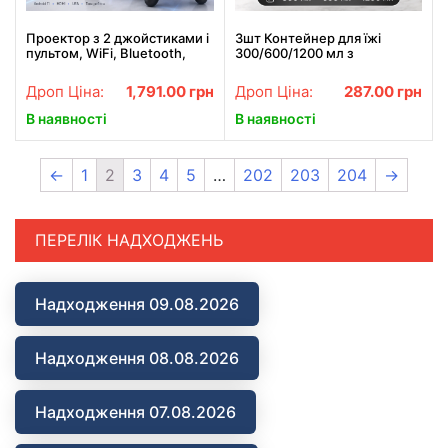
Проектор з 2 джойстиками і
3шт Контейнер для їжі
пультом, WiFi, Bluetooth,
300/600/1200 мл з
M300 MAX, Білий / Смарт
кришками 20687-10 /
проектор з іграми / Ігровий
Контейнер для зберігання
Дроп Ціна:
1,791.00
грн
Дроп Ціна:
287.00
грн
проектор
продуктів
В наявності
В наявності
←
1
2
3
4
5
…
202
203
204
→
ПЕРЕЛІК НАДХОДЖЕНЬ
Надходження 09.08.2026
Надходження 08.08.2026
Надходження 07.08.2026