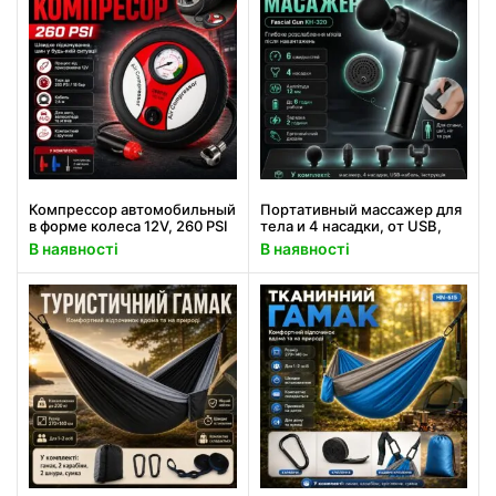
Компрессор автомобильный
Портативный массажер для
в форме колеса 12V, 260 PSI
тела и 4 насадки, от USB,
/ Автокомпрессор для
Fascial Gun KH-320, Черный
В наявності
В наявності
быстрой подкачки колес
/ Ручной мышечный
вибромассажер