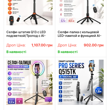
Селфи-штатив Q13 с LED
Селфи-палка с кольцевой
подсветкой/Тропод с AI-
LED-лампой и функцией AI-
автоотслеживанием лица/
авто-отслеживания /
Смарт штатив для телефона
Штатив P225Q 2,2м с
Дроп Ціна:
1,107.00
грн
Дроп Ціна:
902.00
грн
до 180 см
Bluetooth 5.2 Type-C
В наявності
В наявності