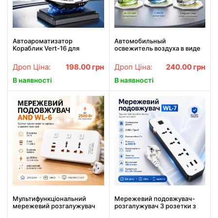
Автоароматизатор
Автомобильный
Кораблик Vert-16 для
освежитель воздуха в виде
автомобиля на солнечной
вертолета с лопастями,
панели с ароматизатором и
вращающимися Vert02
Дроп Ціна:
198.00
грн
Дроп Ціна:
240.00
грн
вращением штурвала
В наявності
В наявності
Мультифункціональний
Мережевий подовжувач-
мережевий розгалужувач
розгалужувач 3 розетки з
AND WL-6 для підключення
USB Type-C, 2м, WL-7, Білий