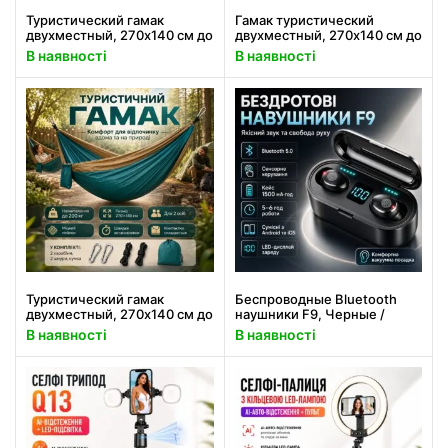
Туристический гамак
Гамак туристический
двухместный, 270х140 см до
двухместный, 270х140 см до
200 кг, Черный / Подвесной
200 кг, Голубой / Подвесной
В наявності
В наявності
гамак для кемпинга /
гамак для кемпинга / Гамак
Нейлоновый гамак с
для дачи / Нейлоновый
карабинами
гамак
Туристический гамак
Беспроводные Bluetooth
двухместный, 270х140 см до
наушники F9, Черные /
200 кг, Зеленый / Подвесной
Сенсорные наушники с
В наявності
В наявності
гамак для кемпинга /
зарядным кейсом /
Нейлоновый гамак с
Вакуумные блютуз
карабинами
наушники