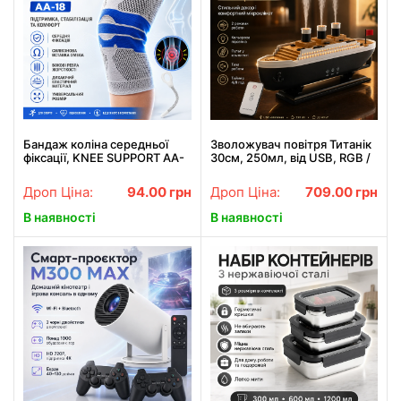
Бандаж коліна середньої
Зволожувач повітря Титанік
фіксації, KNEE SUPPORT AA-
30см, 250мл, від USB, RGB /
18, Сірий / Бандаж на коліно
Зволожувач ароматизатор
/ Фіксатор колена /
Дроп Ціна:
94.00
грн
Дроп Ціна:
709.00
грн
Наколінник
В наявності
В наявності