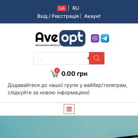
|
RU
UA
Вхід / Реєстрація
Акаунт
Aveopt – оптова дропшипінг платформа в Україні
PRODUCTS
SEARCH
0
0.00
грн
Додавайтеся до нашої групи у вайбер/телеграм,
слідкуйте за новою інформацією!