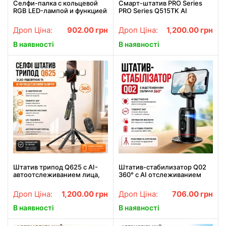
Селфи-палка с кольцевой
Смарт-штатив PRO Series
RGB LED-лампой и функцией
PRO Series Q515TK AI
AI-авто-отслеживания /
TRACKING 360 1.8м.
Штатив P100 с Bluetooth 5.2
Bluetooth, черный
Дроп Ціна:
902.00
грн
Дроп Ціна:
1,200.00
грн
Type-C
В наявності
В наявності
Штатив трипод Q625 с AI-
Штатив-стабилизатор Q02
автоотслеживанием лица,
360° с AI отслеживанием
поворот 360°
лица и движений для
смартфона, экшн камеры
Дроп Ціна:
1,200.00
грн
Дроп Ціна:
706.00
грн
Управление жестами
В наявності
В наявності