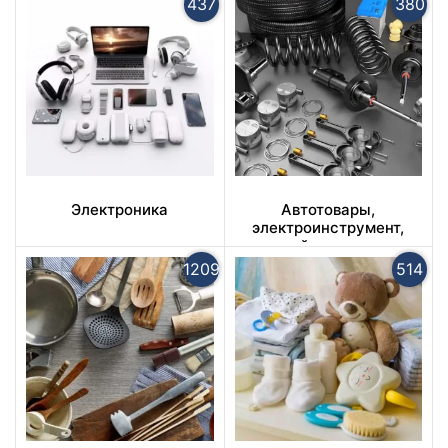
437
380
Электроника
Автотовары,
электроинструмент,
ручной инструмент
1209
514