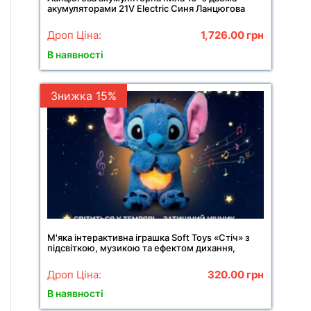
акумуляторами 21V Electric Синя Ланцюгова
пила в кейсі
Дроп Ціна:
1,726.00
грн
В наявності
Знижка 15%
М'яка інтерактивна іграшка Soft Toys «Стіч» з
підсвіткою, музикою та ефектом дихання,
світиться, колискова
Дроп Ціна:
320.00
грн
В наявності