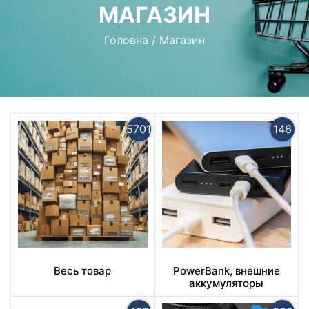
МАГАЗИН
Головна
/
Магазин
5701
146
Весь товар
PowerBank, внешние
аккумуляторы