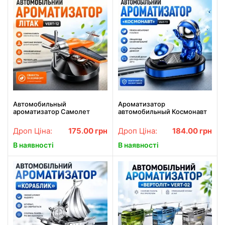
Автомобильный
Ароматизатор
ароматизатор Самолет
автомобильный Космонавт
Vert-12 с солнечной
Vert-13 с вращающейся
панелью и вращающимся
планетой на солнечной
Дроп Ціна:
175.00
грн
Дроп Ціна:
184.00
грн
пропеллером
панели
В наявності
В наявності