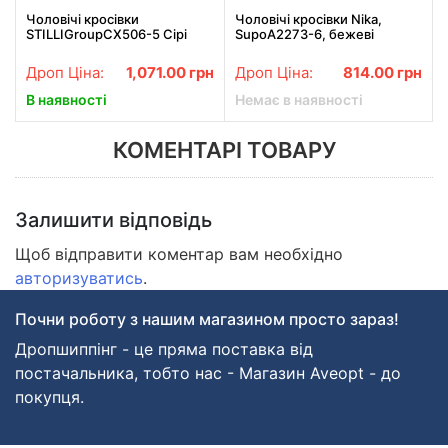
Чоловічі кросівки
Чоловічі кросівки Nika,
STILLIGroupCX506-5 Сірі
SupoA2273-6, бежеві
Дроп Ціна:
1,071.00
грн
Дроп Ціна:
814.00
грн
В наявності
Немає в наявності
КОМЕНТАРІ ТОВАРУ
Залишити відповідь
Щоб відправити коментар вам необхідно
авторизуватись
.
Почни роботу з нашим магазином просто зараз!
Дропшиппінг - це пряма поставка від
постачальника, тобто нас - Магазин Aveopt - до
покупця.