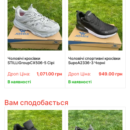
Чоловічі кросівки
Чоловічі спортивні кросівки
STILLIGroupCX506-5 Сірі
SupoA2336-3 Чорні
Дроп Ціна:
1,071.00
грн
Дроп Ціна:
949.00
грн
В наявності
В наявності
Вам сподобається