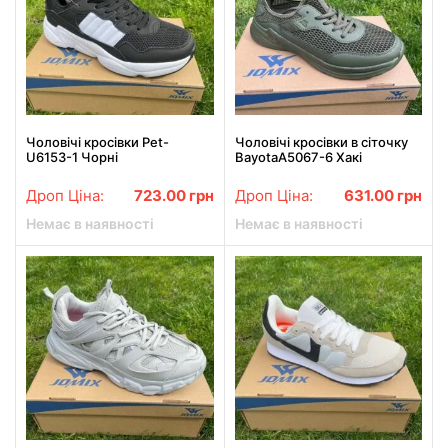
Чоловічі кросівки Pet-
Чоловічі кросівки в сіточку
U6153-1 Чорні
BayotaA5067-6 Хакі
Дроп Ціна:
723.00
грн
Дроп Ціна:
631.00
грн
Немає в наявності
Немає в наявності