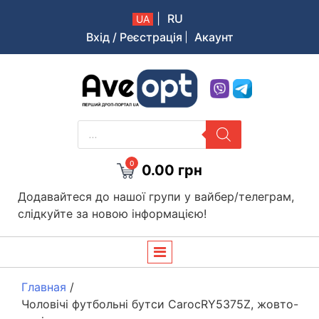
|
RU
UA
Вхід / Реєстрація
Акаунт
Aveopt – оптова дропшипінг платформа в Україні
PRODUCTS
SEARCH
0
0.00
грн
Додавайтеся до нашої групи у вайбер/телеграм,
слідкуйте за новою інформацією!
Главная
/
Чоловічі футбольні бутси CarocRY5375Z, жовто-