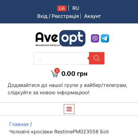
|
RU
UA
Вхід / Реєстрація
Акаунт
Aveopt – оптова дропшипінг платформа в Україні
PRODUCTS
SEARCH
0
0.00
грн
Додавайтеся до нашої групи у вайбер/телеграм,
слідкуйте за новою інформацією!
Главная
/
Чоловічі кросівки RestimePM023558 Білі