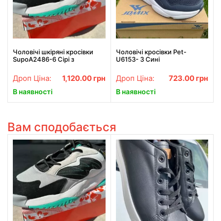
Чоловічі шкіряні кросівки
Чоловічі кросівки Pet-
SupoA2486-6 Сірі з
U6153- 3 Сині
блакитними смужками
Дроп Ціна:
1,120.00
грн
Дроп Ціна:
723.00
грн
В наявності
В наявності
Вам сподобається