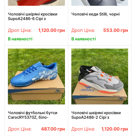
Чоловічі шкіряні кросівки
Чоловічі кеди Stilli, чорні
SupoA2486-6 Сірі з
блакитними смужками
Дроп Ціна:
1,120.00
грн
Дроп Ціна:
553.00
грн
В наявності
В наявності
Чоловічі футбольні бутси
Чоловічі шкіряні кросівки
CarocRY5370Z, біло-
SupoA2486-2 Сірі з
блакитні
помаранчевими смужками
Дроп Ціна:
487.00
грн
Дроп Ціна:
1,120.00
грн