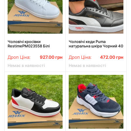
Чоловічі кросівки
Чоловічі кеди Puma
RestimePM023558 Білі
натуральна шкіра Чорний 40
розмір
Дроп Ціна:
927.00
грн
Дроп Ціна:
472.00
грн
Немає в наявності
Немає в наявності