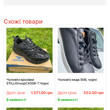
Схожі товари
Чоловічі кросівки
Чоловічі кеди Stilli, чорні
STILLIGroupCX506-1 Чорні
Дроп Ціна:
1,071.00
грн
Дроп Ціна:
553.00
грн
В наявності
В наявності