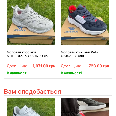
Чоловічі кросівки
Чоловічі кросівки Pet-
STILLIGroupCX506-5 Сірі
U6153- 3 Сині
Дроп Ціна:
1,071.00
грн
Дроп Ціна:
723.00
грн
В наявності
В наявності
Вам сподобається