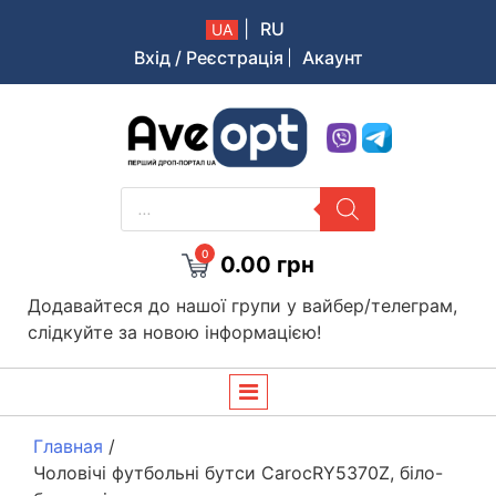
|
RU
UA
Вхід / Реєстрація
Акаунт
Aveopt – оптова дропшипінг платформа в Україні
PRODUCTS
SEARCH
0
0.00
грн
Додавайтеся до нашої групи у вайбер/телеграм,
слідкуйте за новою інформацією!
Главная
/
Чоловічі футбольні бутси CarocRY5370Z, біло-