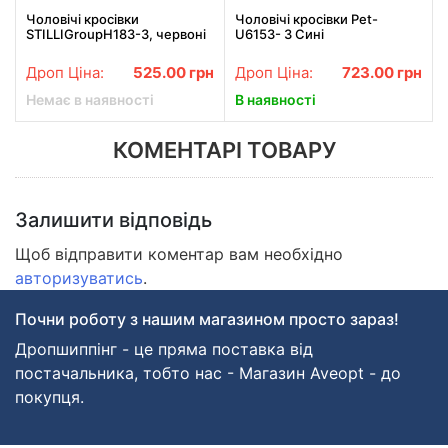
Чоловічі кросівки
Чоловічі кросівки Pet-
STILLIGroupH183-3, червоні
U6153- 3 Сині
Дроп Ціна:
525.00
грн
Дроп Ціна:
723.00
грн
Немає в наявності
В наявності
КОМЕНТАРІ ТОВАРУ
Залишити відповідь
Щоб відправити коментар вам необхідно
авторизуватись
.
Почни роботу з нашим магазином просто зараз!
Дропшиппінг - це пряма поставка від
постачальника, тобто нас - Магазин Aveopt - до
покупця.