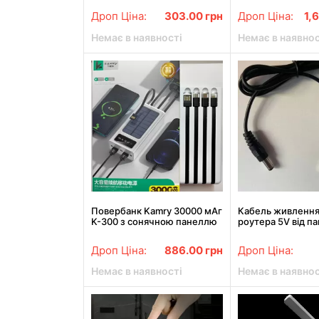
постійного струм
Дроп Ціна:
303.00
грн
Дроп Ціна:
1,
Немає в наявності
Немає в наявнос
Повербанк Kamry 30000 мАг
Кабель живлення
K-300 з сонячною панеллю
роутера 5V від п
та проводами
USB-DC / Шнур д
роутера
Дроп Ціна:
886.00
грн
Дроп Ціна:
Немає в наявності
Немає в наявнос