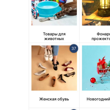
Товары для
Фонар
животных
прожект
светиль
37
Женская обувь
Новогодний