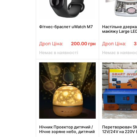
Фітнес-браслет uWatch M7
Настільне дзерка
макіяжу Large LED
"Моє складане ос
дзеркало для мак
Дроп Ціна:
200.00
грн
Дроп Ціна:
3
Немає в наявності
Немає в наявнос
Нічник Проектор дитячий /
Перетворювач S
Нічне зоряне небо, дитячий
12V/24V на 220V 
світильник
LCD дисплеєм ін