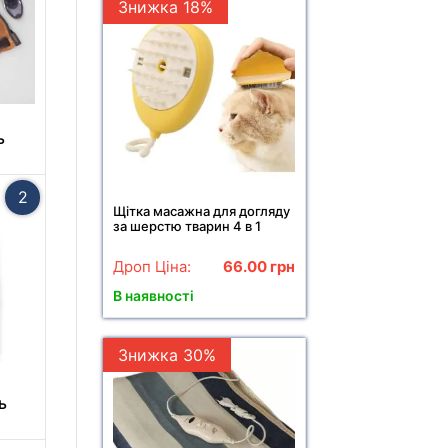
Знижка 18%
ь
2
Щітка масажна для догляду
за шерстю тварин 4 в 1
ПАРОВА Pet comb
Дроп Ціна:
66.00
грн
В наявності
Знижка 30%
ь