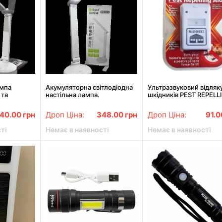
ампа
Акумуляторна світлодіодна
Ультразвуковий відляк
 та
настільна лампа.
шкідників PEST REPELL
г. 1960
Регулювання тону та
AID 1818
яскравості. 1913
40.00
грн
Дроп Ціна:
348.00
грн
Дроп Ціна:
91.
ті
Немає в наявності
Немає в наявності