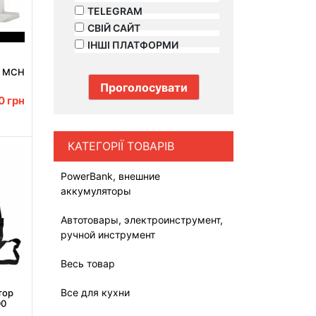
TELEGRAM
СВІЙ САЙТ
ІНШІ ПЛАТФОРМИ
у MCH
tation
 для
00
грн
КАТЕГОРІЇ ТОВАРІВ
PowerBank, внешние
аккумуляторы
Автотовары, электроинструмент,
ручной инструмент
Весь товар
Все для кухни
тор
00
829TP