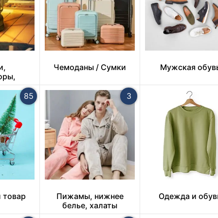
и,
Чемоданы / Сумки
Мужская обув
оры,
ники
85
3
 товар
Пижамы, нижнее
Одежда и обув
белье, халаты