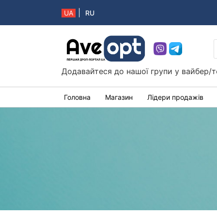
|
UA
RU
Aveopt – оптова дропшипінг платформа в 
Додавайтеся до нашої групи у вайбер/т
Головна
Магазин
Лідери продажів