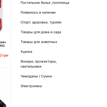
Постельное белье ,полотенца
Появилось в наличии
Спорт, здоровье, туризм
Товары для дома и сада
Товары для животных
увач
ING
Уценка
00
грн
Фонари, прожекторы,
светильники
Чемоданы / Сумки
Электроника