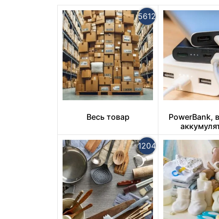
5612
Весь товар
PowerBank, 
аккумуля
1204