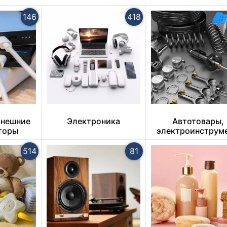
146
418
внешние
Электроника
Автотовары,
торы
электроинструме
ручной инструм
514
81