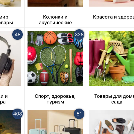
мир,
Колонки и
Красота и здоро
овары
акустические
системы
48
328
и и
Спорт, здоровье,
Товары для дом
ура
туризм
сада
408
51