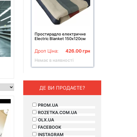
Простирадло електричне
Electric Blanket 150х120см
(смуги, різнокольорові)
Дроп Ціна:
426.00
грн
Немає в наявності
ДЕ ВИ ПРОДАЄТЕ?
PROM.UA
ROZETKA.COM.UA
OLX.UA
FACEBOOK
INSTAGRAM