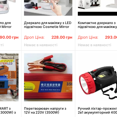
ло для
Дзеркало для макіяжу з LED
Компактне дзеркало з
 Mirror
підсвіткою Cosmetie Mirror
підсвіткою для макіяж
вітлене
HH071 20LED DL133
Cosmetie Mirror 360 Ro
іяжу"
Angel з LED підсвіткою
90.00
грн
Дроп Ціна:
228.00
грн
Дроп Ціна:
293.
дому
ті
Немає в наявності
Немає в наявності
MART з
Перетворювач напруги з
Ручний ліхтар-прожек
(3000W) з
12V на 220V (3500W)
2в1 акумуляторний 40
вертор
мАг, 25 LED, Yajia YJ-2