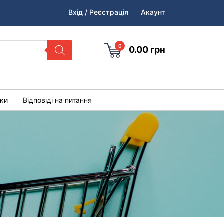
Вхід / Реєстрація
Акаунт
0
0.00
грн
уки
Відповіді на питання