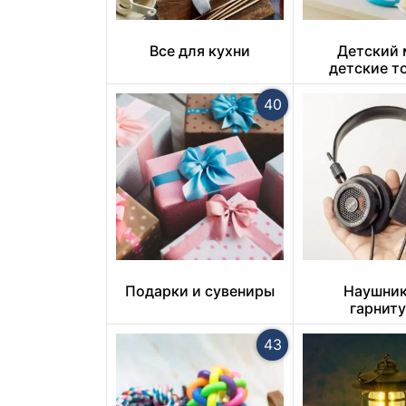
Все для кухни
Детский 
детские т
40
Подарки и сувениры
Наушник
гарнит
43