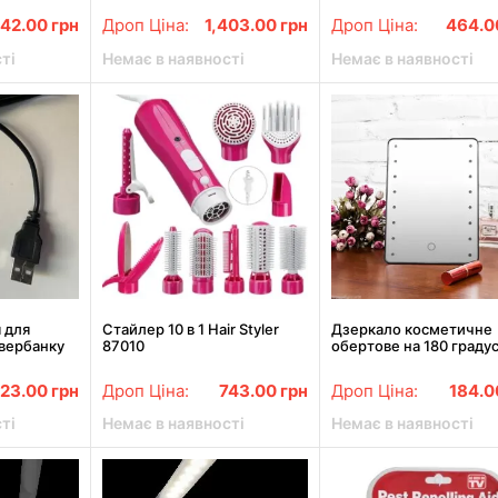
у
/ Потужний переносни
642.00
грн
Дроп Ціна:
1,403.00
грн
Дроп Ціна:
464.
ліхтарик
ті
Немає в наявності
Немає в наявності
 для
Стайлер 10 в 1 Hair Styler
Дзеркало косметичне
авербанку
87010
обертове на 180 градус
ля вай-фай
багатофункціональний фен
16 світлодіодами та
сенсорним екраном
23.00
грн
Дроп Ціна:
743.00
грн
Дроп Ціна:
184.
ті
Немає в наявності
Немає в наявності