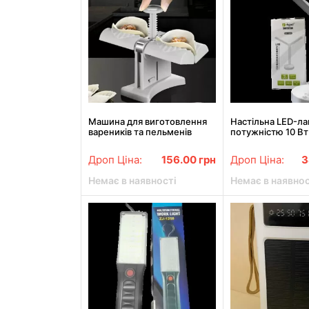
Машина для виготовлення
Настільна LED-л
вареників та пельменів
потужністю 10 Вт
ручна MA-24
батареєю 3000 мА
Дроп Ціна:
156.00
грн
Дроп Ціна:
3
Немає в наявності
Немає в наявнос