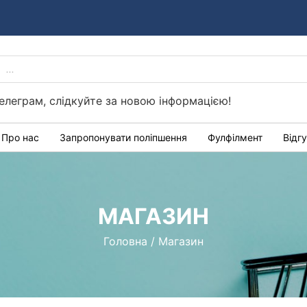
PRODUCTS
Україні
SEARCH
елеграм, слідкуйте за новою інформацією!
Про нас
Запропонувати поліпшення
Фулфілмент
Відг
МАГАЗИН
Головна
/
Магазин