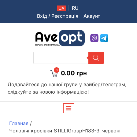
|
RU
UA
Вхід / Реєстрація
Акаунт
Aveopt – оптова дропшипінг платформа в Україні
PRODUCTS
SEARCH
0
0.00
грн
Додавайтеся до нашої групи у вайбер/телеграм,
слідкуйте за новою інформацією!
Главная
/
Чоловічі кросівки STILLIGroupH183-3, червоні