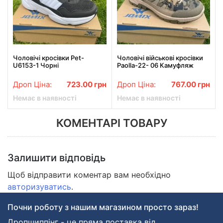
Чоловічі кросівки Pet-
Чоловічі військові кросівки
U6153-1 Чорні
Paolla-22- 06 Камуфляж
Дроп Ціна:
723.00
грн
Дроп Ціна:
767.00
грн
Немає в наявності
Немає в наявності
КОМЕНТАРІ ТОВАРУ
Залишити відповідь
Щоб відправити коментар вам необхідно
авторизуватись
.
Почни роботу з нашим магазином просто зараз!
Дропшиппінг - це пряма поставка від