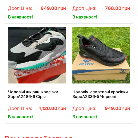
Дроп Ціна:
949.00
грн
Дроп Ціна:
768.00
грн
В наявності
В наявності
Чоловічі шкіряні кросівки
Чоловічі спортивні кросівки
SupoA2486-6 Сірі з
SupoA2336-5 Червоні
блакитними смужками
Дроп Ціна:
1,120.00
грн
Дроп Ціна:
949.00
грн
В наявності
В наявності