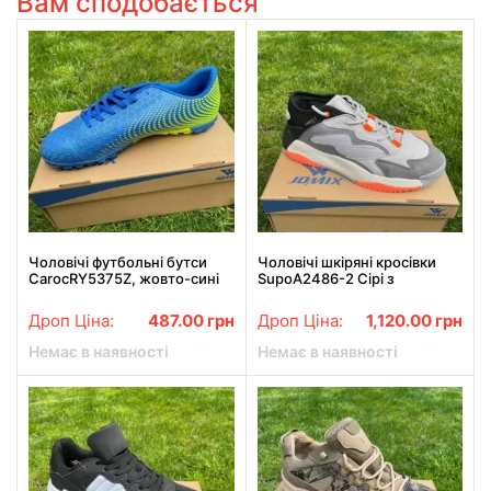
Вам сподобається
Чоловічі футбольні бутси
Чоловічі шкіряні кросівки
CarocRY5375Z, жовто-сині
SupoA2486-2 Сірі з
помаранчевими смужками
Дроп Ціна:
487.00
грн
Дроп Ціна:
1,120.00
грн
Немає в наявності
Немає в наявності