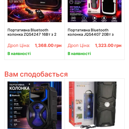
Портативна Bluetooth
Портативна Bluetooth
колонка ZQS4247 16Вт з 2
колонка JQS4407 20Вт з
мікрофонами караоке USB
RGB підсвіткою та двома
TF FM AUX
динаміками
Дроп Ціна:
1,368.00
грн
Дроп Ціна:
1,323.00
грн
В наявності
В наявності
Вам сподобається