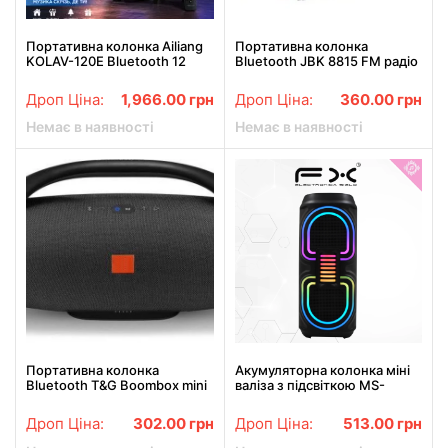
Портативна колонка Ailiang
Портативна колонка
KOLAV-120E Bluetooth 12
Bluetooth JBK 8815 FM радіо
дюймів 20 Вт
Дроп Ціна:
1,966.00
грн
Дроп Ціна:
360.00
грн
Немає в наявності
Немає в наявності
Портативна колонка
Акумуляторна колонка міні
Bluetooth T&G Boombox mini
валіза з підсвіткою MS-
B9 Чорна
3640BT 20W
Дроп Ціна:
302.00
грн
Дроп Ціна:
513.00
грн