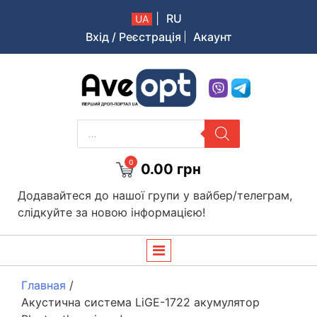
|
RU
UA
Вхід / Реєстрація
Акаунт
Aveopt – оптова дропшипінг платформа в Україні
PRODUCTS
SEARCH
0
0.00
грн
Додавайтеся до нашої групи у вайбер/телеграм,
слідкуйте за новою інформацією!
Главная
/
Акустична система LiGE-1722 акумулятор