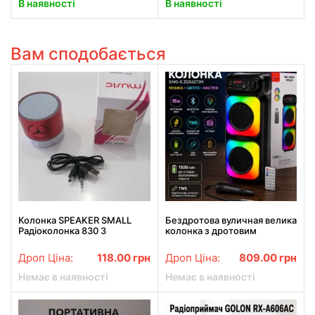
В наявності
В наявності
Вам сподобається
Колонка SPEAKER SMALL
Бездротова вуличная велика
Радіоколонка 830 З
колонка з дротовим
BLUETOOTH
мікрофоном, з функцією
караоке та динамічною RGB-
Дроп Ціна:
118.00
грн
Дроп Ціна:
809.00
грн
підсвіткою
Немає в наявності
Немає в наявності