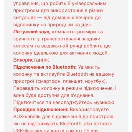
управління, що робить її універсальним
пристроєм для використання в різних
ситуаціях — від домашніх вечірок до
відпочинку на природі чи на дачі.
Потужний звук,
компактні розміри та
зручність у транспортуванні завдяки
колесам та выдвижной ручці роблять цю
колонку ідеальною для активних людей.
Використання:
Підключення по Bluetooth:
Увімкніть
колонку та активуйте Bluetooth на вашому
пристрої (смартфон, планшет, ноутбук).
Переведіть колонку в режим підключення, і
вона буде доступна для з'єднання.
Підключіться та насолоджуйтесь музикою.
Провідне підключення:
Використовуйте
AUX-кабель для підключення до пристроїв,
які не підтримують Bluetooth, або вставте
USB-флешку чи карту пам'яті TF для