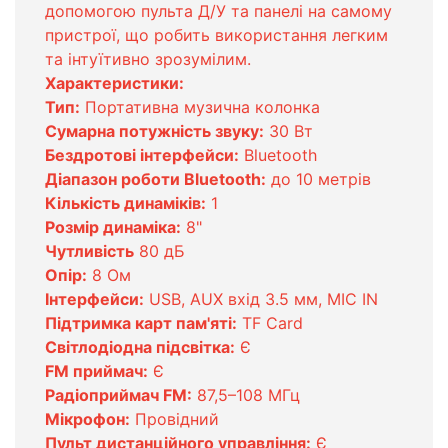
допомогою пульта Д/У та панелі на самому
пристрої, що робить використання легким
та інтуїтивно зрозумілим.
Характеристики:
Тип:
Портативна музична колонка
Сумарна потужність звуку:
30 Вт
Бездротові інтерфейси:
Bluetooth
Діапазон роботи Bluetooth:
до 10 метрів
Кількість динаміків:
1
Розмір динаміка:
8"
Чутливість
80 дБ
Опір:
8 Ом
Інтерфейси:
USB, AUX вхід 3.5 мм, MIC IN
Підтримка карт пам'яті:
TF Card
Світлодіодна підсвітка:
Є
FM приймач:
Є
Радіоприймач FM:
87,5–108 МГц
Мікрофон:
Провідний
Пульт дистанційного управління:
Є