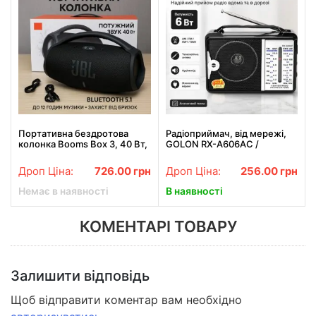
Портативна бездротова
Радіоприймач, від мережі,
колонка Booms Box 3, 40 Вт,
GOLON RX-A606AC /
Bluetooth, FM, USB/microSD,
Всехвильове портативне
Power Bank, чорна
радіо / FM радіоприймач
Дроп Ціна:
726.00
грн
Дроп Ціна:
256.00
грн
Немає в наявності
В наявності
КОМЕНТАРІ ТОВАРУ
Залишити відповідь
Щоб відправити коментар вам необхідно