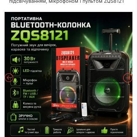
підсвічуванням, мікрофоном і пультом ZQS8121