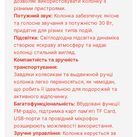
дозволяє використовувати колонку з
різними пристроями.
Потужний звук:
Колонка забезпечує якісне
та голосне звучання з потужністю 30 Вт,
придатне для різних типів подій.
Підсвітка:
Світлодіодна підсвітка динаміка
створює яскраву атмосферу та надає
колонці стильний вигляд.
Компактність та зручність
транспортування:
Завдяки колесикам та выдвижной ручці
колонка легко переносяться, як чемодан,
що робить її ідеальною для подорожей та
активного відпочинку.
Багатофункціональність:
Вбудовані функції
FM-радіо, підтримка карт пам'яті TF Card,
USB-порти та провідний мікрофон
розширюють можливості використання.
Зручне управління:
Колонка керується за