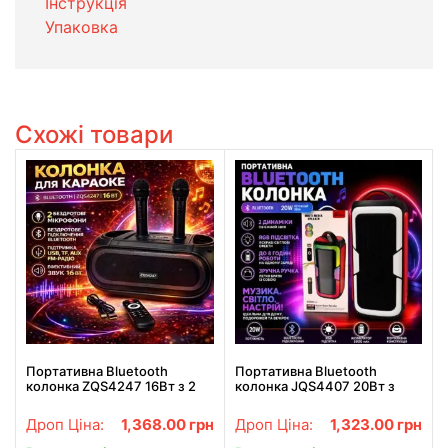
Інструкція
Упаковка
Схожі товари
Портативна Bluetooth
Портативна Bluetooth
колонка ZQS4247 16Вт з 2
колонка JQS4407 20Вт з
мікрофонами караоке USB
RGB підсвіткою та двома
TF FM AUX
динаміками
Дроп Ціна:
1,368.00
грн
Дроп Ціна:
1,323.00
грн