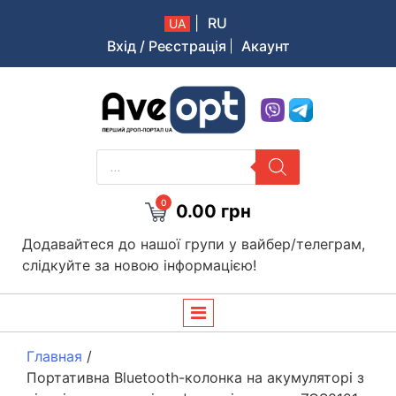
|
RU
UA
Вхід / Реєстрація
Акаунт
Aveopt – оптова дропшипінг платформа в Україні
PRODUCTS
SEARCH
0
0.00
грн
Додавайтеся до нашої групи у вайбер/телеграм,
слідкуйте за новою інформацією!
Главная
/
Портативна Bluetooth-колонка на акумуляторі з