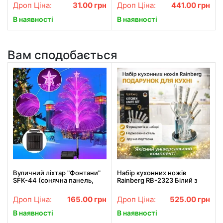
Дроп Ціна:
31.00
грн
Дроп Ціна:
441.00
грн
В наявності
В наявності
Вам сподобається
Вуличний ліхтар "Фонтани"
Набір кухонних ножів
SFK-44 (сонячна панель,
Rainberg RB-2323 Білий з
вологозахист IP65)
нержавіючої сталі з
підставкою, 9 предметів
Дроп Ціна:
165.00
грн
Дроп Ціна:
525.00
грн
В наявності
В наявності