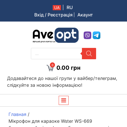
|
RU
UA
Вхід / Реєстрація
Акаунт
Aveopt – оптова дропшипінг платформа в Україні
PRODUCTS
SEARCH
0
0.00
грн
Додавайтеся до нашої групи у вайбер/телеграм,
слідкуйте за новою інформацією!
Главная
/
Мікрофон для караоке Wster WS-669