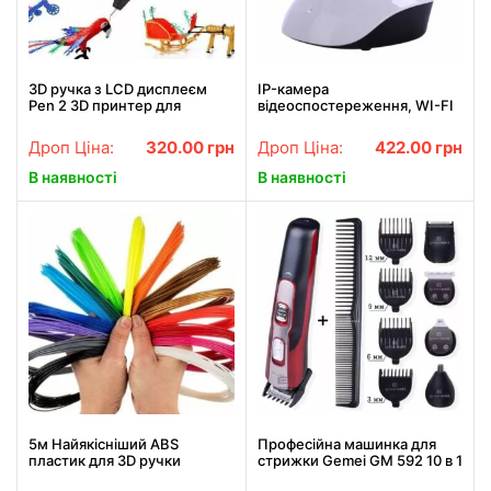
3D ручка з LCD дисплеєм
IP-камера
Pen 2 3D принтер для
відеоспостереження, WI-FI
малювання ФІОЛЕТОВА
камера, онлайн поворотна,
нічне бачення
Дроп Ціна:
320.00
грн
Дроп Ціна:
422.00
грн
В наявності
В наявності
5м Найякісніший ABS
Професійна машинка для
пластик для 3D ручки
стрижки Gemei GM 592 10 в 1