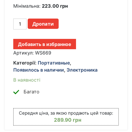
Мінімальна:
223.00
грн
КАРАОКЕ
Дропати
МИКРОФОН
WSTER
WS-
Добавить в избранное
669
БЕСПРОВОДНОЙ
Артикул:
WS669
МИКРОФОН
Категорії:
Портативные
,
СО
Появилось в наличии
,
Электроника
ВСТРОЕННЫМ
ДИНАМИКОМ
В наявності
(USB,
MICROSD,
Багато
AUX,
BLUETOOTH)
КІЛЬКІСТЬ
Середня ціна, за якою продають цей товар:
289.90
грн