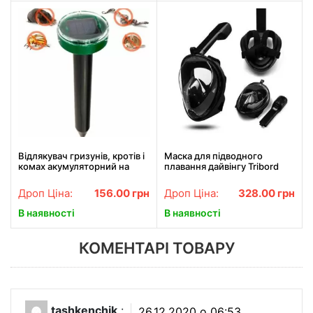
Відлякувач гризунів, кротів і
Маска для підводного
комах акумуляторний на
плавання дайвінгу Tribord
сонячній батареї
Easybreath Black Водолазна
ультразвуковий EL-1087
маска з кріпленням для
Дроп Ціна:
156.00
грн
Дроп Ціна:
328.00
грн
камери
В наявності
В наявності
КОМЕНТАРІ ТОВАРУ
tashkenchik
:
26.12.2020 о 06:53