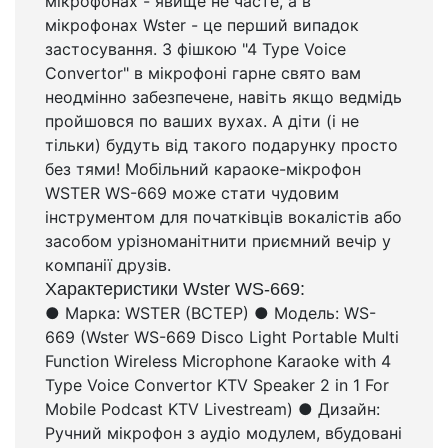
мікрофонах - явище не часте, а в
мікрофонах Wster - це перший випадок
застосування. З фішкою "4 Type Voice
Convertor" в мікрофоні гарне свято вам
неодмінно забезпечене, навіть якщо ведмідь
пройшовся по ваших вухах. А діти (і не
тільки) будуть від такого подарунку просто
без тями! Мобільний караоке-мікрофон
WSTER WS-669 може стати чудовим
інструментом для початківців вокалістів або
засобом урізноманітнити приємний вечір у
компанії друзів.
Характеристики Wster WS-669:
● Марка: WSTER (ВСТЕР) ● Модель: WS-
669 (Wster WS-669 Disco Light Portable Multi
Function Wireless Microphone Karaoke with 4
Type Voice Convertor KTV Speaker 2 in 1 For
Mobile Podcast KTV Livestream) ● Дизайн:
Ручний мікрофон з аудіо модулем, вбудовані