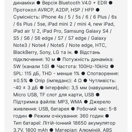
динаміки ● Версія Bluetooth V4.0 + EDR ●
Протокол AVRCP, A2DP, HSP / HFP ●
Сумісність: iPhone 4s / 5 / 5s / 6 / 6 Plus / 6s
/ 6s Plus / 5se, iPad mini 2 / mini 4, new iPad,
iPad air 1/ 2, iPad Pro, Samsung Galaxy S4 /
S5 / S6 / S6 edge / S7 / S7 edge / Galaxy
Note3 / Note4 / Note5 / Note edge, HTC,
BlackBerry, Sony, LG та ін. ● Відстань
підключення: 10 м ● Потужність динаміка:
5W (канали 1.0) ● Частота: 100Hz-10kHz ●
SPL: 115 дБ, THD - менше 1% ● Спотворення:
≥0.5% ● Опір (імпеданс): 4 Ω ● Чутливість:
-40 ± 3 дБ ● Інтерфейс: 3,5 мм (навушники),
Micro USB, TF слот для карти, USB ●
Підтримка файлів: MP3, WMA ● Джерело
живлення: USB, батарея ● Робочий час: 5-8
годин ● Режим очікування: 360 годин ●
Тип батареї: Літій-іонний 18650 акумулятор
3.7V, 1800 mAh ● Матеріал: Алюміній, ABS