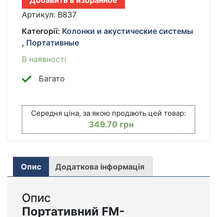
Добавить в избранное
USB,
B837
Артикул:
B837
/
Категорії:
Колонки и акустические системы
МИНИ-
,
Портативные
РАДИО
С
В наявності
ПИТАНИЕМ
ОТ
Багато
АККУМУЛЯТОРА
КІЛЬКІСТЬ
Середня ціна, за якою продають цей товар:
349.70
грн
Опис
Додаткова інформація
Опис
Портативний FM-