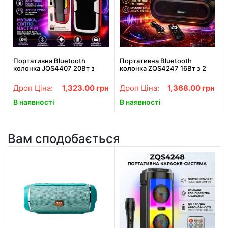
Портативна Bluetooth
Портативна Bluetooth
колонка JQS4407 20Вт з
колонка ZQS4247 16Вт з 2
RGB підсвіткою та двома
мікрофонами караоке USB
динаміками
TF FM AUX
Дроп Ціна:
1,323.00
грн
Дроп Ціна:
1,368.00
грн
В наявності
В наявності
Вам сподобається