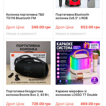
Колонка портативна T&G
Портативна Bluetooth
TG116 Bluetooth FM
колонка 2х6.5" з RGB
бірюзова
підсвіткою, мікрофоном і
пультом керування ZQS4248
Дроп Ціна:
249.00
грн
Дроп Ціна:
652.00
грн
Немає в наявності
Немає в наявності
Портативна бездротова
Караоке мікрофон зі
колонка Booms Box 3, 40 Вт,
колонкою LOSSO T7 Double
Bluetooth, FM, USB/microSD,
бездротовий білий
Power Bank, чорна
Дроп Ціна:
726.00
грн
Дроп Ціна:
469.00
грн