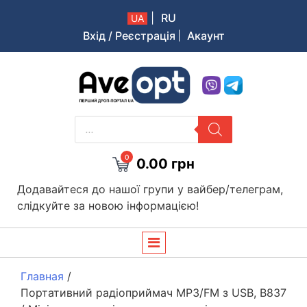
|
RU
UA
Вхід / Реєстрація
Акаунт
Aveopt – оптова дропшипінг платформа в Україні
PRODUCTS
SEARCH
0
0.00
грн
Додавайтеся до нашої групи у вайбер/телеграм,
слідкуйте за новою інформацією!
Главная
/
Портативний радіоприймач MP3/FM з USB, B837