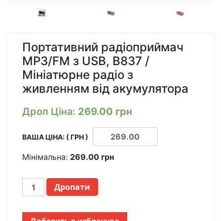
Портативний радіоприймач
MP3/FM з USB, B837 /
Мініатюрне радіо з
живленням від акумулятора
Дроп Ціна:
269.00
грн
ВАША ЦІНА: ( ГРН )
Мінімальна:
269.00
грн
ПОРТАТИВНЫЙ
Дропати
РАДИОПРИЕМНИК
MP3/FM
С