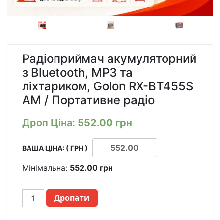
Радіоприймач акумуляторний
з Bluetooth, MP3 та
ліхтариком, Golon RX-BT455S
AM / Портативне радіо
Дроп Ціна:
552.00
грн
ВАША ЦІНА: ( ГРН )
Мінімальна:
552.00
грн
РАДИОПРИЕМНИК
Дропати
АККУМУЛЯТОРНЫЙ
С