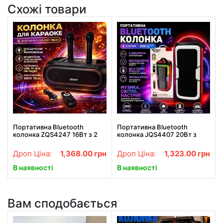
Схожі товари
Портативна Bluetooth
Портативна Bluetooth
колонка ZQS4247 16Вт з 2
колонка JQS4407 20Вт з
мікрофонами караоке USB
RGB підсвіткою та двома
TF FM AUX
динаміками
Дроп Ціна:
1,368.00
грн
Дроп Ціна:
1,323.00
грн
В наявності
В наявності
Вам сподобається