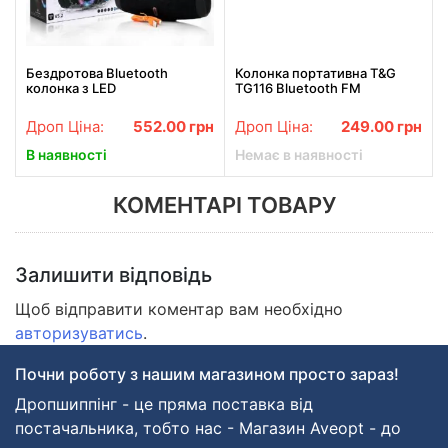
Бездротова Bluetooth
Колонка портативна T&G
колонка з LED
TG116 Bluetooth FM
підсвічуванням Boombox 3
бірюзова
Mini RGB B11
Дроп Ціна:
552.00
грн
Дроп Ціна:
249.00
грн
В наявності
Немає в наявності
КОМЕНТАРІ ТОВАРУ
Залишити відповідь
Щоб відправити коментар вам необхідно
авторизуватись
.
Почни роботу з нашим магазином просто зараз!
Дропшиппінг - це пряма поставка від
постачальника, тобто нас - Магазин Aveopt - до