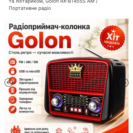
та ліхтариком, Golon RX-BT455S AM /
Портативне радіо