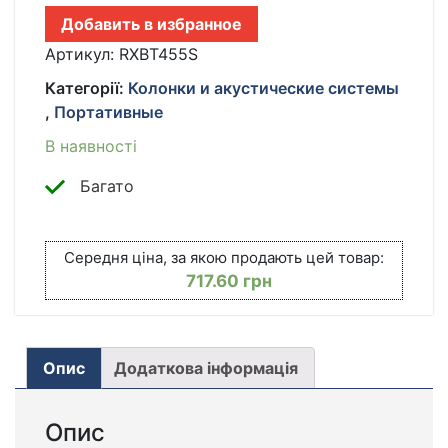
BLUETOOTH,
Добавить в избранное
MP3
И
Артикул:
RXBT455S
ФОНАРИКОМ,
Категорії:
Колонки и акустические системы
GOLON
,
Портативные
RX-
BT455S
В наявності
AM
/
Багато
ПОРТАТИВНОЕ
РАДИО
КІЛЬКІСТЬ
Середня ціна, за якою продають цей товар:
717.60
грн
Опис
Додаткова інформація
Опис