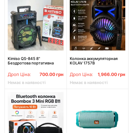
Kimiso QS-845 8"
Колонка аккумуляторная
Бездротова портативна
KOLAV 1757В
bluetooth колонка валіза з
Bluetooth/USB/FM Акустика
караоке
Колонка блютуз
Дроп Ціна:
700.00
грн
Дроп Ціна:
1,966.00
грн
Немає в наявності
Немає в наявності