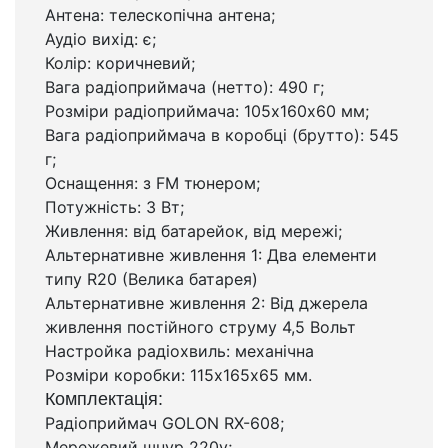
Антена: телескопічна антена;
Аудіо вихід: є;
Колір: коричневий;
Вага радіоприймача (нетто): 490 г;
Розміри радіоприймача: 105х160х60 мм;
Вага радіоприймача в коробці (брутто): 545
г;
Оснащення: з FM тюнером;
Потужність: 3 Вт;
Живлення: від батарейок, від мережі;
Альтернативне живлення 1: Два елементи
типу R20 (Велика батарея)
Альтернативне живлення 2: Від джерела
живлення постійного струму 4,5 Вольт
Настройка радіохвиль: механічна
Розміри коробки: 115х165х65 мм.
Комплектація:
Радіоприймач GOLON RX-608;
Мережевий шнур 220v;