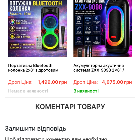
Портативна Bluetooth
Акумуляторна акустична
колонка 2х8" з дротовим
система ZXX-9098 2×8″ /
мікрофоном та RGB
Колонка зі світлодіодним
підсвіткою ZQS8275 40W
підсвітленням + 2
Дроп Ціна:
1,499.00
грн
Дроп Ціна:
4,975.00
грн
бездротових мікрофона
Немає в наявності
В наявності
КОМЕНТАРІ ТОВАРУ
Залишити відповідь
Щоб відправити коментар вам необхідно