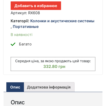
220В,
Добавить в избранное
GOLON
RX-
Артикул:
RX608
608
Категорії:
Колонки и акустические системы
/
,
Портативные
РАДИО
НА
В наявності
БАТАРЕЙКАХ
/
Багато
РЕТРО
РАДИОПРИЕМНИК
КІЛЬКІСТЬ
Середня ціна, за якою продають цей товар:
332.80
грн
Опис
Додаткова інформація
Опис