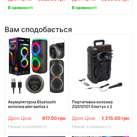
В наявності
В наявності
Вам сподобається
Акумуляторна Bluetooth
Портативна колонка
колонка міні валіза з
ZQS10101 блютуз з 2
підсвіткою MS-3637BT FM-
мікрофонами караоке (1
радіо
провідний і 1 бездротовий),
Дроп Ціна:
617.00
грн
Дроп Ціна:
1,315.00
грн
45см
Немає в наявності
Немає в наявності