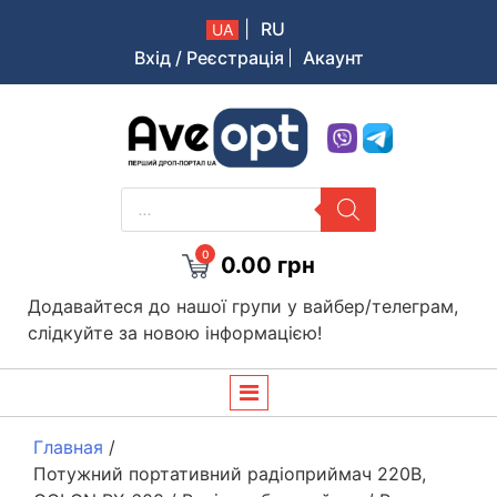
|
RU
UA
Вхід / Реєстрація
Акаунт
Aveopt – оптова дропшипінг платформа в Україні
PRODUCTS
SEARCH
0
0.00
грн
Додавайтеся до нашої групи у вайбер/телеграм,
слідкуйте за новою інформацією!
Главная
/
Потужний портативний радіоприймач 220В,