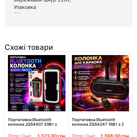
Упаковка
```
Схожі товари
Портативна Bluetooth
Портативна Bluetooth
колонка JQS4407 20Вт з
колонка ZQS4247 16Вт з 2
RGB підсвіткою та двома
мікрофонами караоке USB
динаміками
TF FM AUX
Дроп Ціна:
1,323.00
грн
Дроп Ціна:
1,368.00
грн