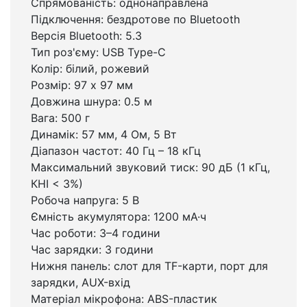
Спрямованість: однонаправлена
Підключення: бездротове по Bluetooth
Версія Bluetooth: 5.3
Тип роз'єму: USB Type-C
Колір: білий, рожевий
Розмір: 97 х 97 мм
Довжина шнура: 0.5 м
Вага: 500 г
Динамік: 57 мм, 4 Ом, 5 Вт
Діапазон частот: 40 Гц – 18 кГц
Максимальний звуковий тиск: 90 дБ (1 кГц,
КНІ < 3%)
Робоча напруга: 5 В
Ємність акумулятора: 1200 мА·ч
Час роботи: 3–4 години
Час зарядки: 3 години
Нижня панель: слот для TF-карти, порт для
зарядки, AUX-вхід
Матеріал мікрофона: ABS-пластик