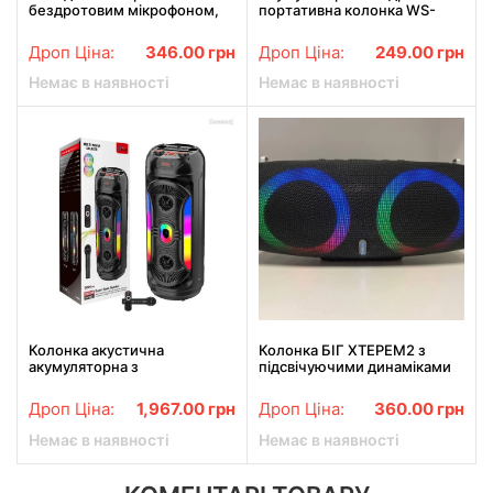
бездротовим мікрофоном,
портативна колонка WS-
портативними
1802 з функцією Bluetooth,
бездротовими динаміками зі
FM радіо, зі світломузикою
Дроп Ціна:
346.00
грн
Дроп Ціна:
249.00
грн
стерео басами
Немає в наявності
Немає в наявності
Колонка акустична
Колонка БІГ ХТЕРЕМ2 з
акумуляторна з
підсвічуючими динаміками
бездротовим мікрофоном,
RGB Bluetooth Потужна
пультом, ZQS8259 25W
акустика
Дроп Ціна:
1,967.00
грн
Дроп Ціна:
360.00
грн
Немає в наявності
Немає в наявності