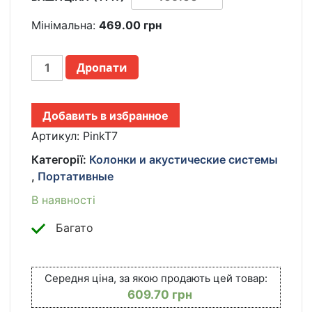
Мінімальна:
469.00
грн
ПОРТАТИВНАЯ
Дропати
КОЛОНКА-
КАРАОКЕ
+
Добавить в избранное
2
МИКРОФОНА,
Артикул:
PinkT7
BLUETOOTH,
Категорії:
Колонки и акустические системы
USB,
,
Портативные
TF,
AUX,
В наявності
T7,
РОЗОВЫЙ
Багато
/
БЕСПРОВОДНАЯ
КОЛОНКА
Середня ціна, за якою продають цей товар:
/
609.70
грн
БЛЮТУЗ
КОЛОНКА