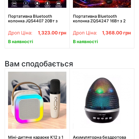
Портативна Bluetooth
Портативна Bluetooth
колонка JQS4407 20Вт з
колонка ZQS4247 16Вт з 2
RGB підсвіткою та двома
мікрофонами караоке USB
динаміками
TF FM AUX
Дроп Ціна:
1,323.00
грн
Дроп Ціна:
1,368.00
грн
В наявності
В наявності
Вам сподобається
Міні-дитяче караоке K12 з 1
Акумуляторна бездротова