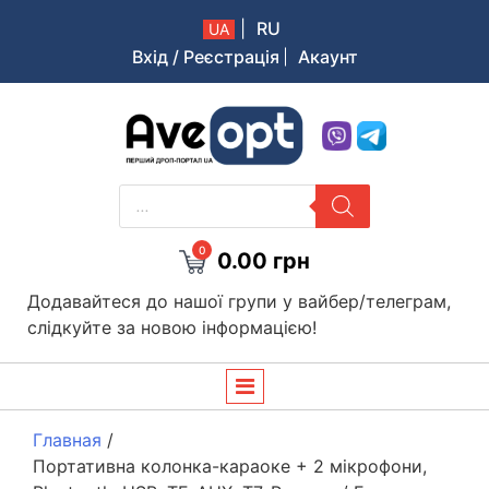
|
RU
UA
Вхід / Реєстрація
Акаунт
Aveopt – оптова дропшипінг платформа в Україні
PRODUCTS
SEARCH
0
0.00
грн
Додавайтеся до нашої групи у вайбер/телеграм,
слідкуйте за новою інформацією!
Главная
/
Портативна колонка-караоке + 2 мікрофони,