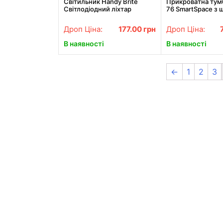
Світильник Handy Brite
Прикроватна тум
Світлодіодний ліхтар
76 SmartSpace з
та відкритою по
компактна
Дроп Ціна:
177.00
грн
Дроп Ціна:
В наявності
В наявності
←
1
2
3