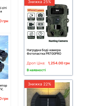
Знижка 25%
 сіті
ля
ток ·
00
грн
Нагрудна боді-камера
Фотопастка PR700PRO
мисливська камера P66
12мп з екраном та нічним
Дроп Ціна:
1,254.00
грн
баченням
В наявності
Знижка 22%
ятор
1V,
ятор
00
грн