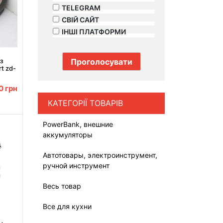
TELEGRAM
СВІЙ САЙТ
ІНШІ ПЛАТФОРМИ
 з
t zd-
см
00
грн
КАТЕГОРІЇ ТОВАРІВ
PowerBank, внешние
аккумуляторы
Автотовары, электроинструмент,
ручной инструмент
Весь товар
Все для кухни