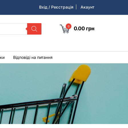
Вхід / Реєстрація
Акаунт
0
0.00
грн
уки
Відповіді на питання