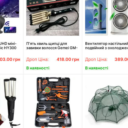
UHD міні-
П'ять хвиль щипці для
Вентилятор настільни
ic HY300
завивки волосся Gemei GM-
подвійний з охолодже
2 З
2933, Щипці для завивки
Double-ended Spray Fa
 Bluetooth
волосся АКЦІЯ
підсвічування 3 швидко
203.00
грн
Дроп Ціна:
418.00
грн
Дроп Ціна:
389.
пульт
В наявності
В наявності