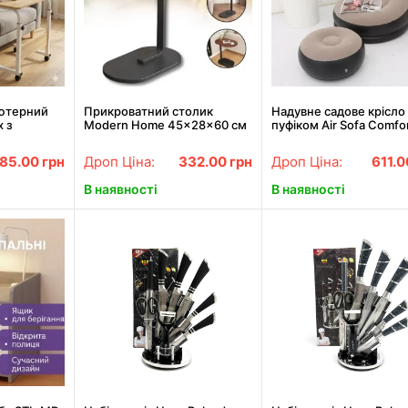
ютерний
Прикроватний столик
Надувне садове крісло
х з
Modern Home 45×28×60 см
пуфіком Air Sofa Comfor
ульований
— компактний і стильний
33223, велюр, 76*130 
м,
85.00
грн
Дроп Ціна:
332.00
грн
Дроп Ціна:
611.
см,
для
В наявності
В наявності