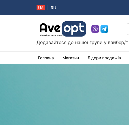
|
UA
RU
Aveopt – оптова дропшипінг платформа в 
Додавайтеся до нашої групи у вайбер/т
Головна
Магазин
Лідери продажів