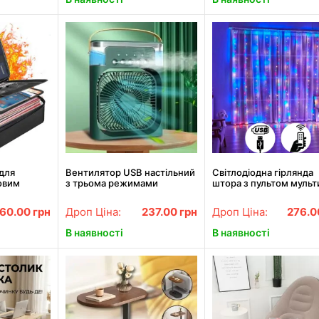
для
Вентилятор USB настільний
Світлодіодна гірлянда
овим
з трьома режимами
штора з пультом мульт
ілення
швидкості та регулюванням
3х2 м від мережі 200 L
кута нахилу 9418
кімнатна гірлянда занав
160.00
грн
Дроп Ціна:
237.00
грн
Дроп Ціна:
276.
вікно
В наявності
В наявності