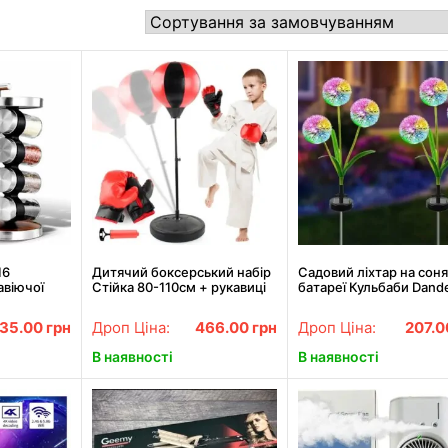
16
Дитячий боксерський набір
Садовий ліхтар на соня
авіючої
Стійка 80-110см + рукавиці
батареї Кульбаби Dande
 Карусель
+ насос / Боксерська груша
Garden Lights
анайзер для
на стійці / Груша для боксу
35.00
грн
Дроп Ціна:
466.00
грн
Дроп Ціна:
207.
й
В наявності
В наявності