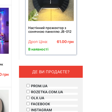
Настінний прожектор з
сонячною панеллю JB-012
Дроп Ціна:
61.00
грн
В наявності
ик
ED
ДЕ ВИ ПРОДАЄТЕ?
іс на
00
грн
PROM.UA
ROZETKA.COM.UA
OLX.UA
FACEBOOK
INSTAGRAM