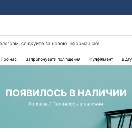
PRODUCTS
Україні
SEARCH
елеграм, слідкуйте за новою інформацією!
Про нас
Запропонувати поліпшення
Фулфілмент
Відг
ПОЯВИЛОСЬ В НАЛИЧИИ
Головна
/
Появилось в наличии