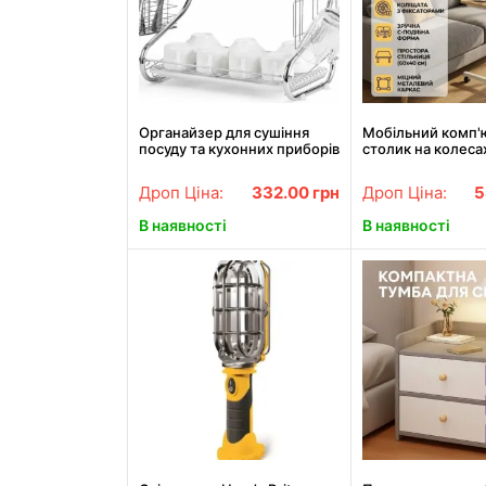
Органайзер для сушіння
Мобільний комп'
посуду та кухонних приборів
столик на колеса
Wet Dish Organiser 8051S
фіксаторами, рег
ART-0448
по висоті 69–90 с
Дроп Ціна:
332.00
грн
Дроп Ціна:
5
стільниця 40×60 
приставний стіл 
В наявності
В наявності