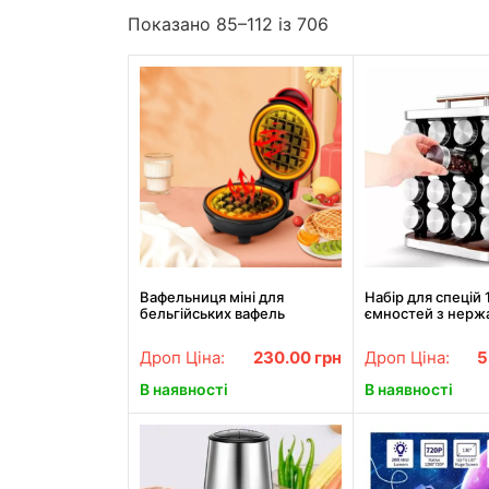
Показано 85–112 із 706
Вафельниця міні для
Набір для спецій 
бельгійських вафель
ємностей з нерж
сталі та дерева /
для спецій / Орг
Дроп Ціна:
230.00
грн
Дроп Ціна:
5
зберігання спеці
В наявності
В наявності