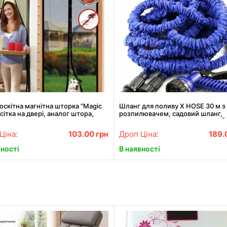
скітна магнітна шторка "Magic
Шланг для поливу X HOSE 30 м з
сітка на двері, аналог штора,
розпилювачем, садовий шланг,
00
поливний шланг для саду СИНІЙ
Ціна:
103.00
грн
Дроп Ціна:
189.
вності
В наявності