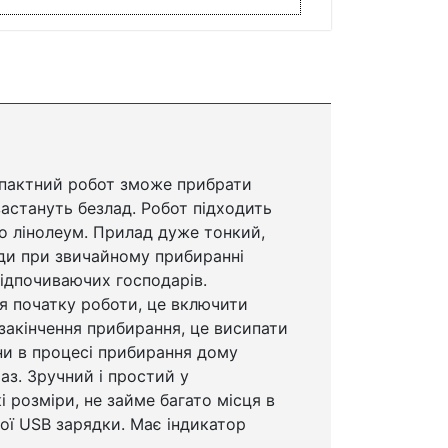
мпактний робот зможе прибрати
застануть безлад. Робот підходить
бо лінолеум. Прилад дуже тонкий,
уди при звичайному прибиранні
відпочиваючих господарів.
я початку роботи, це включити
закінчення прибирання, це висипати
ни в процесі прибирання дому
аз. Зручний і простий у
 розміри, не займе багато місця в
ої USB зарядки. Має індикатор