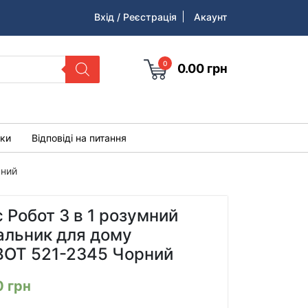
Вхід / Реєстрація
Акаунт
0
0.00
грн
уки
Відповіді на питання
рний
 Робот 3 в 1 розумний
альник для дому
OT 521-2345 Чорний
0
грн