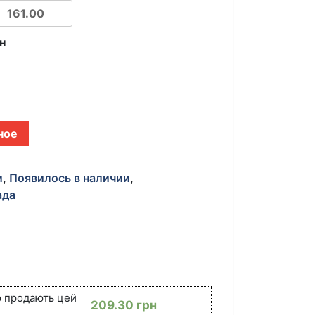
н
ное
и
,
Появилось в наличии
,
ада
ю продають цей
209.30
грн