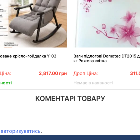
оване крісло-гойдалка Y-03
Ваги підлогові Domotec DT2015 д
кг Рожева квітка
Ціна:
2,817.00
грн
Дроп Ціна:
311
вності
Немає в наявності
КОМЕНТАРІ ТОВАРУ
о
авторизуватись
.