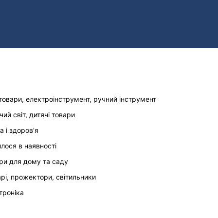
товари, електроінструмент, ручний інструмент
чий світ, дитячі товари
а і здоров'я
илося в наявності
ри для дому та саду
арі, прожектори, світильники
троніка