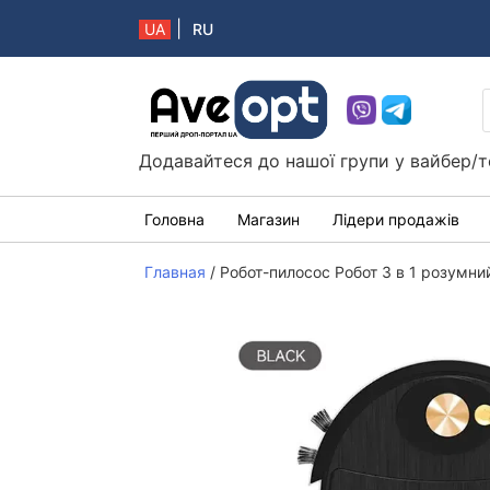
|
UA
RU
Aveopt – оптова дропшипінг платформа в 
Додавайтеся до нашої групи у вайбер/т
Головна
Магазин
Лідери продажів
Главная
/
Робот-пилосос Робот 3 в 1 розум