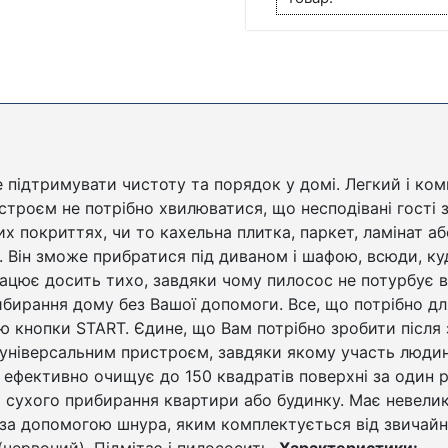
КІЛЬКІСТЬ
ідтримувати чистоту та порядок у домі. Легкий і ко
строєм не потрібно хвилюватися, що несподівані гості 
их покриттях, чи то кахельна плитка, паркет, ламінат а
. Він зможе прибратися під диваном і шафою, всюди, к
рацює досить тихо, завдяки чому пилосос не потурбує 
ирання дому без Вашої допомоги. Все, що потрібно дл
 кнопки START. Єдине, що Вам потрібно зробити після 
Є універсальним пристроєм, завдяки якому участь люди
ефективно очищує до 150 квадратів поверхні за один р
я сухого прибирання квартири або будинку. Має невеликі
 за допомогою шнура, яким комплектується від звичайн
(червоний). Підмітає і пилососить.
Характеристики: