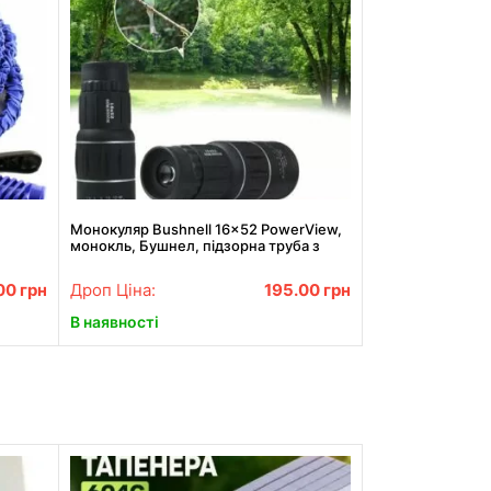
Монокуляр Bushnell 16x52 PowerView,
монокль, Бушнел, підзорна труба з
чохлом
00
грн
Дроп Ціна:
195.00
грн
В наявності