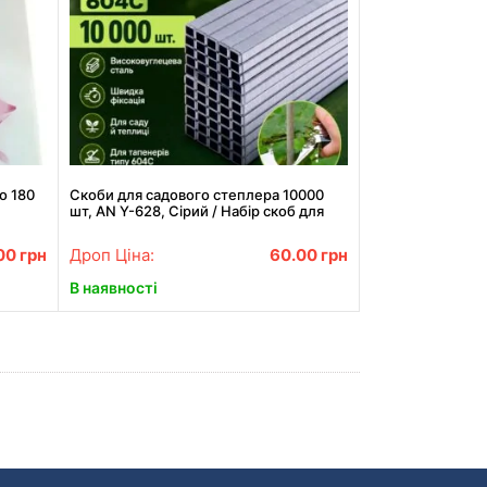
о 180
Скоби для садового степлера 10000
шт, AN Y-628, Сірий / Набір скоб для
підв'язування рослин
.00
грн
Дроп Ціна:
60.00
грн
В наявності