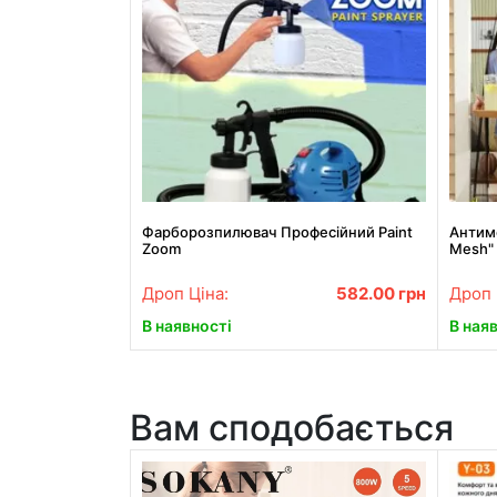
Фарборозпилювач Професійний Paint
Антимо
Zoom
Mesh" 
210х1
Дроп Ціна:
582.00
грн
Дроп 
В наявності
В ная
Вам сподобається