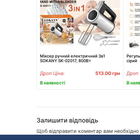
Міксер ручний електричний 3в1
Регуль
SOKANY SK-02017, 800Вт
сірий
Дроп Ціна:
513.00
грн
Дроп 
В наявності
В ная
Залишити відповідь
Щоб відправити коментар вам необхідн