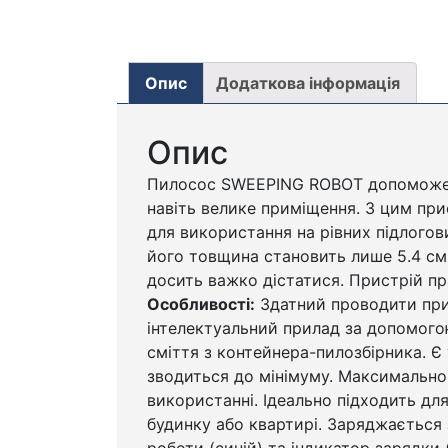
Опис
Додаткова інформація
Опис
Пилосос SWEEPING ROBOT допоможе п
навіть велике приміщення. З цим при
для використання на рівних підлогов
його товщина становить лише 5.4 см
досить важко дістатися. Пристрій п
Особливості:
Здатний проводити приб
інтелектуальний прилад за допомогою
сміття з контейнера-пилозбірника. 
зводиться до мінімуму. Максимально 
використанні. Ідеально підходить дл
будинку або квартирі. Заряджається
роботи (синій) та індикатор зарядки 