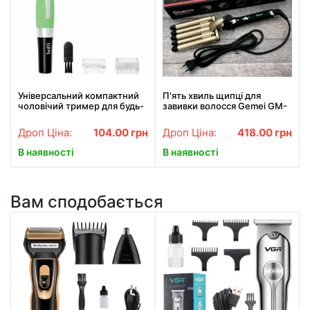
Універсальний компактний
П'ять хвиль щипці для
чоловічий тример для будь-
завивки волосся Gemei GM-
якої частини тіла TC-6502.
2933, Щипці для завивки
Найкраща ціна!
волосся АКЦІЯ
Дроп Ціна:
104.00
грн
Дроп Ціна:
418.00
грн
В наявності
В наявності
Вам сподобається