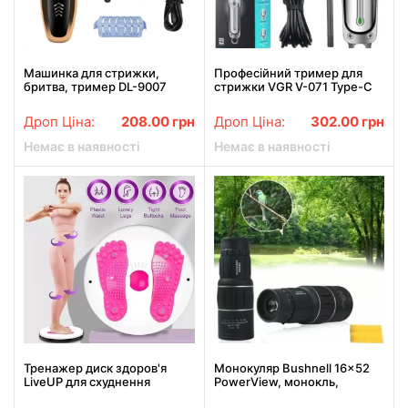
Машинка для стрижки,
Професійний тример для
бритва, тример DL-9007
стрижки VGR V-071 Type-C
багатофункціональний набір
для стрижки волосся
Дроп Ціна:
208.00
грн
Дроп Ціна:
302.00
грн
Немає в наявності
Немає в наявності
Тренажер диск здоров'я
Монокуляр Bushnell 16x52
LiveUP для схуднення
PowerView, монокль,
підлоговий з масажем
Бушнел, підзорна труба з