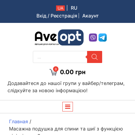
|
RU
UA
Вхід / Реєстрація
Акаунт
Aveopt – оптова дропшипінг платформа в Україні
PRODUCTS
SEARCH
0
0.00
грн
Додавайтеся до нашої групи у вайбер/телеграм,
слідкуйте за новою інформацією!
Главная
/
Масажна подушка для спини та шиї з функцією