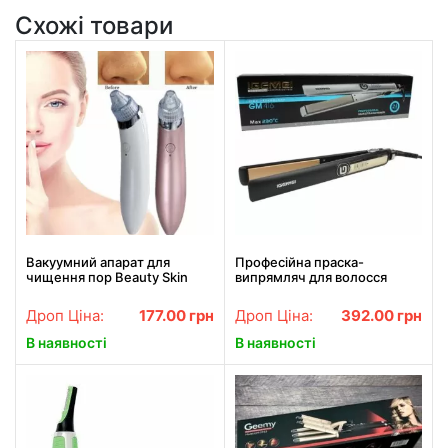
Схожі товари
Вакуумний апарат для
Професійна праска-
чищення пор Beauty Skin
випрямляч для волосся
Care Specialist XN-8030
Gemei GM-416
Найкраща ціна!
Дроп Ціна:
177.00
грн
Дроп Ціна:
392.00
грн
В наявності
В наявності