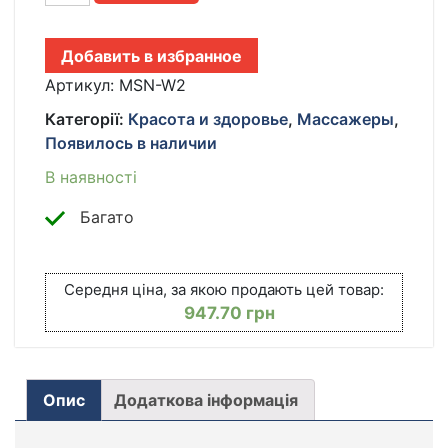
ДЛЯ
СПИНЫ
Добавить в избранное
И
ШЕИ
Артикул:
MSN-W2
С
Категорії:
Красота и здоровье
,
Массажеры
,
ФУНКЦИЕЙ
Появилось в наличии
ПОДОГРЕВА
И
В наявності
3
РЕЖИМАМИ
Багато
МАССАЖА
КІЛЬКІСТЬ
Середня ціна, за якою продають цей товар:
947.70
грн
Опис
Додаткова інформація