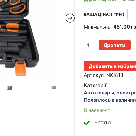
ВАША ЦІНА: ( ГРН )
Мінімальна:
451.00
г
НАБОР
Дропати
ИНСТРУМЕНТОВ
ДЛЯ
ДОМА
Добавить в избран
ИНСТРУМЕНТЫ
В
Артикул:
NK1818
КЕЙСЕ,
Категорії:
ОТВЕРТКА,
Автотовары, электро
ШЕСТИГРАННЫЙ
Появилось в наличи
КЛЮЧ,
ГАЕЧНЫЙ
В наявності
КЛЮЧ
18
Багато
В
1