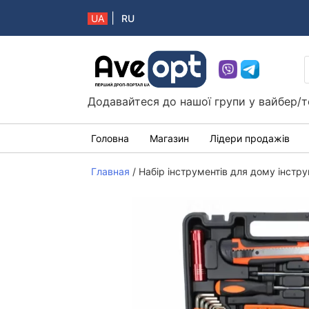
|
UA
RU
Aveopt – оптова дропшипінг платформа в 
Додавайтеся до нашої групи у вайбер/т
Головна
Магазин
Лідери продажів
Главная
/
Набір інструментів для дому інстру