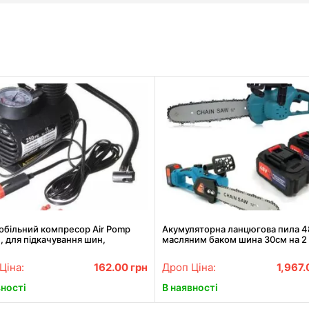
обільний компресор Air Pomp
Акумуляторна ланцюгова пила 4
 для підкачування шин,
масляним баком шина 30см на 2
асос
акумулятори, Садова електропил
Ціна:
162.00
грн
Дроп Ціна:
1,967
вності
В наявності