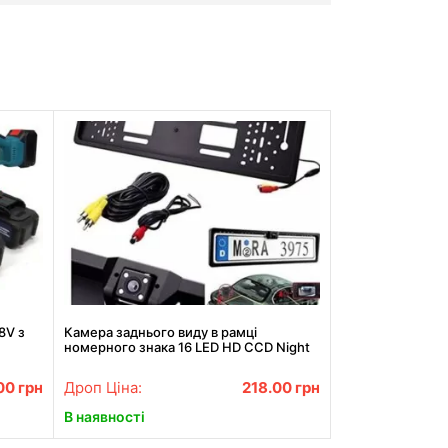
8V з
Камера заднього виду в рамці
номерного знака 16 LED HD CCD Night
а 12"
Vision R314
.00
грн
Дроп Ціна:
218.00
грн
В наявності