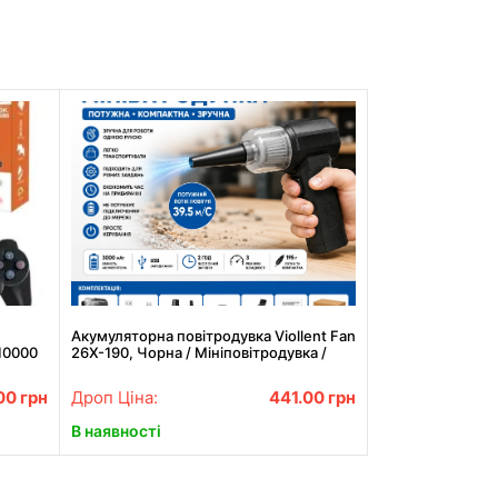
Акумуляторна повітродувка Viollent Fan
10000
26X-190, Чорна / Мініповітродувка /
Ручна повітродувка / Портативний
турбофен
.00
грн
Дроп Ціна:
441.00
грн
В наявності