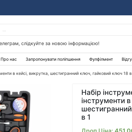
PRODUCTS
Україні
SEARCH
елеграм, слідкуйте за новою інформацією!
Про нас
Запропонувати поліпшення
Фулфілмент
Відг
менти в кейсі, викрутка, шестигранний ключ, гайковий ключ 18 в
Набір інструм
інструменти в 
шестигранний 
в 1
Дроп Ціна:
451.