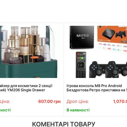
йзер для косметики 2 секції
Ігрова консоль M8 Pro Android
ий) YM206 Single Drawer
Бездротова Ретро приставка на 
ігор
Ціна:
607.00
грн
Дроп Ціна:
1,070
вності
В наявності
КОМЕНТАРІ ТОВАРУ