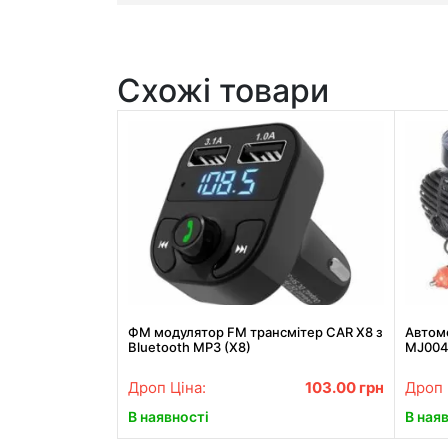
Схожі товари
ФМ модулятор FM трансмiтер CAR X8 з
Автом
Bluetooth MP3 (X8)
MJ004,
автон
Дроп Ціна:
103.00
грн
Дроп 
В наявності
В ная