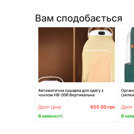
Вам сподобається
Автоматична сушарка для одягу з
Органа
чохлом HB-006 Вертикальна
(зелен
електросушарка для білизни з
таймером
Дроп Ціна:
655.00
грн
Дроп 
В наявності
В ная