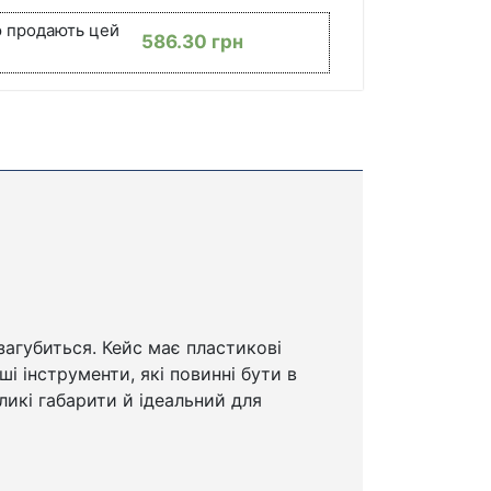
ю продають цей
586.30
грн
загубиться. Кейс має пластикові
ші інструменти, які повинні бути в
еликі габарити й ідеальний для