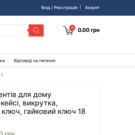
Вхід / Реєстрація
Акаунт
0
0.00
грн
уки
Відповіді на питання
 1
ентів для дому
кейсі, викрутка,
ключ, гайковий ключ 18
00
грн