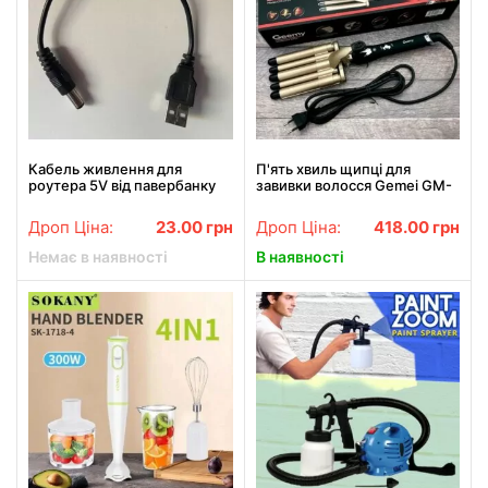
Кабель живлення для
П'ять хвиль щипці для
роутера 5V від павербанку
завивки волосся Gemei GM-
USB-DC / Шнур для вай-фай
2933, Щипці для завивки
роутера
волосся АКЦІЯ
Дроп Ціна:
23.00
грн
Дроп Ціна:
418.00
грн
Немає в наявності
В наявності