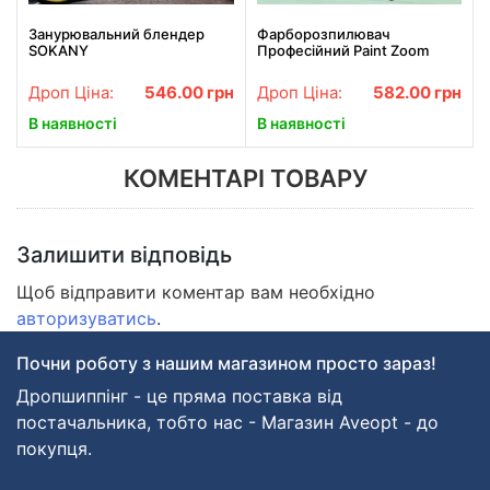
Занурювальний блендер
Фарборозпилювач
SOKANY
Професійний Paint Zoom
Багатофункціональний
блендер 4в1 Потужність 300
Дроп Ціна:
546.00
грн
Дроп Ціна:
582.00
грн
Вт/SK-1718-4
В наявності
В наявності
КОМЕНТАРІ ТОВАРУ
Залишити відповідь
Щоб відправити коментар вам необхідно
авторизуватись
.
Почни роботу з нашим магазином просто зараз!
Дропшиппінг - це пряма поставка від
постачальника, тобто нас - Магазин Aveopt - до
покупця.