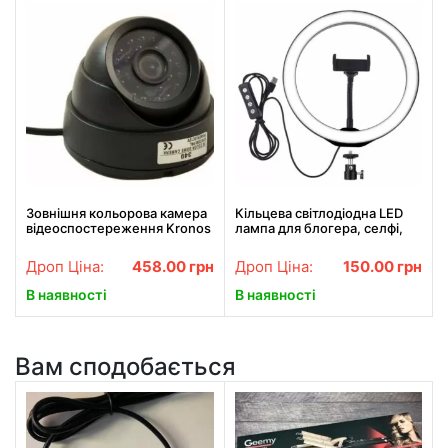
Зовнішня кольорова камера
Кільцева світлодіодна LED
відеоспостереження Kronos
лампа для блогера, селфі,
CCTV 349
фотографа, візажиста D 26
см Ring
Дроп Ціна:
458.00
грн
Дроп Ціна:
150.00
грн
В наявності
В наявності
Вам сподобається