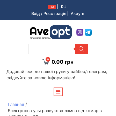
|
RU
UA
Вхід / Реєстрація
Акаунт
Aveopt – оптова дропшипінг платформа в Україні
PRODUCTS
SEARCH
0
0.00
грн
Додавайтеся до нашої групи у вайбер/телеграм,
слідкуйте за новою інформацією!
Главная
/
Електронна ультразвукова лампа від комарів