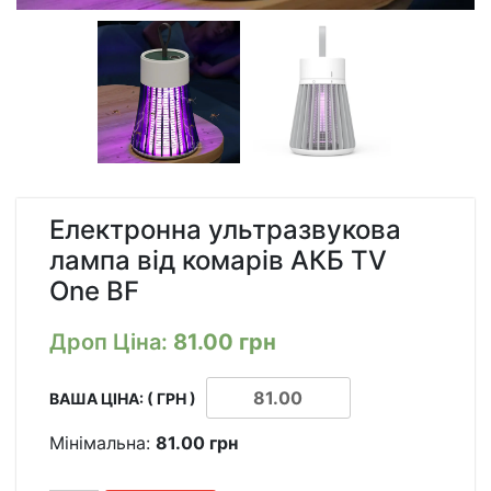
Електронна ультразвукова
лампа від комарів AКБ TV
One BF
Дроп Ціна:
81.00
грн
ВАША ЦІНА: ( ГРН )
Мінімальна:
81.00
грн