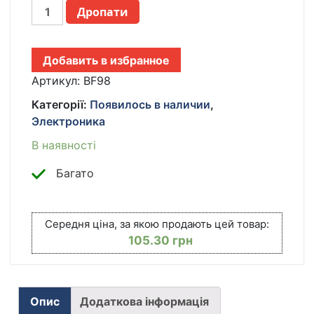
УНИЧТОЖЕНИЕ
Дропати
НАСЕКОМЫХ
ELECTRONIC
SHOCK
Добавить в избранное
MOSQUITO
KILLING
Артикул:
BF98
LAMP
Категорії:
Появилось в наличии
,
AКБ
Электроника
TV
ONE
В наявності
BF
ЛАМПА
Багато
ОТ
КОМАРОВ
КІЛЬКІСТЬ
Середня ціна, за якою продають цей товар:
105.30
грн
Опис
Додаткова інформація