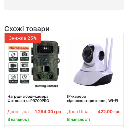
Схожі товари
Знижка 25%
Нагрудна боді-камера
IP-камера
Фотопастка PR700PRO
відеоспостереження, WI-FI
мисливська камера P66
камера, онлайн поворотна,
12мп з екраном та нічним
нічне бачення
Дроп Ціна:
1,254.00
грн
Дроп Ціна:
422.00
грн
баченням
В наявності
В наявності