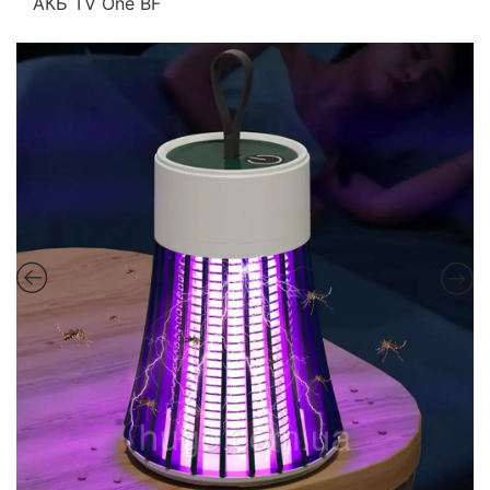
AКБ TV One BF