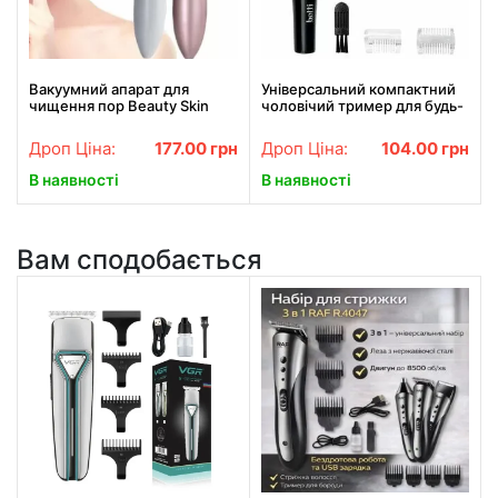
Вакуумний апарат для
Універсальний компактний
чищення пор Beauty Skin
чоловічий тример для будь-
Care Specialist XN-8030
якої частини тіла TC-6502.
Найкраща ціна!
Найкраща ціна!
Дроп Ціна:
177.00
грн
Дроп Ціна:
104.00
грн
В наявності
В наявності
Вам сподобається