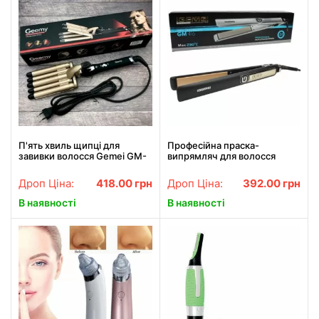
П'ять хвиль щипці для
Професійна праска-
завивки волосся Gemei GM-
випрямляч для волосся
2933, Щипці для завивки
Gemei GM-416
волосся АКЦІЯ
Дроп Ціна:
418.00
грн
Дроп Ціна:
392.00
грн
В наявності
В наявності