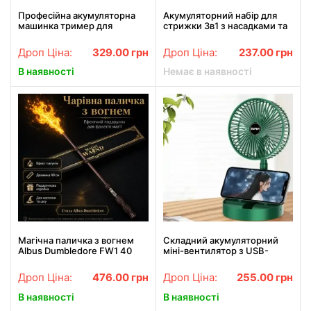
Професійна акумуляторна
Акумуляторний набір для
машинка тример для
стрижки 3в1 з насадками та
стрижки волосся VGR V-008
USB-зарядкою RAF R.4047
3 знімні насадки
3W
Дроп Ціна:
329.00
грн
Дроп Ціна:
237.00
грн
В наявності
Немає в наявності
Магічна паличка з вогнем
Складний акумуляторний
Albus Dumbledore FW1 40
міні-вентилятор з USB-
см, чарівна паличка у стилі
зарядкою XL 908 зелений
Гаррі Поттера, що стріляє
Дроп Ціна:
476.00
грн
Дроп Ціна:
255.00
грн
вогнем, подарунковий набір
В наявності
В наявності