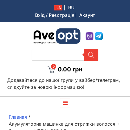
|
RU
UA
Вхід / Реєстрація
Акаунт
Aveopt – оптова дропшипінг платформа в Україні
PRODUCTS
SEARCH
0
0.00
грн
Додавайтеся до нашої групи у вайбер/телеграм,
слідкуйте за новою інформацією!
Главная
/
Акумуляторна машинка для стрижки волосся +