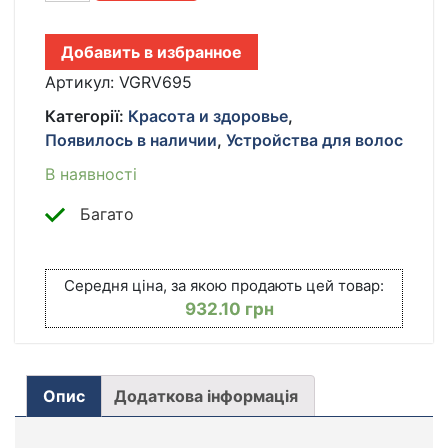
ДЛЯ
СТРИЖКИ
Добавить в избранное
ВОЛОС
+
Артикул:
VGRV695
6
Категорії:
Красота и здоровье
,
НАСАДОК,
Появилось в наличии
,
Устройства для волос
VGR
V-
В наявності
695
/
Багато
БЕСПРОВОДНАЯ
ОКАНТОВОЧНАЯ
МАШИНКА
Середня ціна, за якою продають цей товар:
КІЛЬКІСТЬ
932.10
грн
Опис
Додаткова інформація