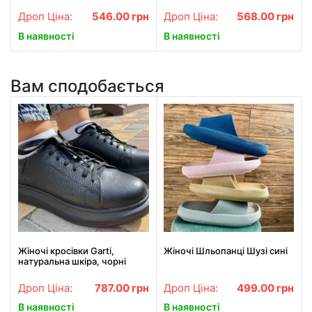
Дроп Ціна:
546.00
грн
Дроп Ціна:
568.00
грн
В наявності
В наявності
Вам сподобається
Жіночі кросівки Garti,
Жіночі Шльопанці Шузі сині
натуральна шкіра, чорні
Дроп Ціна:
787.00
грн
Дроп Ціна:
499.00
грн
В наявності
В наявності