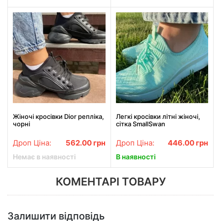
Жіночі кросівки Dior репліка,
Легкі кросівки літні жіночі,
чорні
сітка SmallSwan
Дроп Ціна:
562.00
грн
Дроп Ціна:
446.00
грн
Немає в наявності
В наявності
КОМЕНТАРІ ТОВАРУ
Залишити відповідь