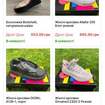
Босоніжки Botichelli,
Жіночі кросівки Ailaifa-Z05
натуральна шкіра
Біло-рожеві
Дроп Ціна:
553.00
грн
Дроп Ціна:
665.00
грн
В наявності
В наявності
Жіночі кросівки DIORU,
Жіночі кросівки
A139-1, чорні
GirnaiveC2303-2 Рожеві