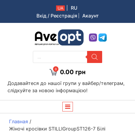
|
RU
UA
Вхід / Реєстрація
Акаунт
Aveopt – оптова дропшипінг платформа в Україні
PRODUCTS
SEARCH
0
0.00
грн
Додавайтеся до нашої групи у вайбер/телеграм,
слідкуйте за новою інформацією!
Главная
/
Жіночі кросівки STILLIGroupST126-7 Білі