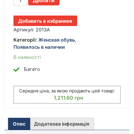
Дропати
КРОССОВКИ
NIKE
DUNK
Добавить в избранное
,
НАТУРАЛЬНАЯ
Артикул:
2013A
КОЖА
Категорії:
Женская обувь
,
,
Появилось в наличии
БЕЛЫЕ
С
В наявності
РОЗОВЫМИ
ВСТАВКАМИ
Багато
КІЛЬКІСТЬ
Середня ціна, за якою продають цей товар:
1,211.60
грн
Опис
Додаткова інформація