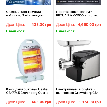
Скляний електричний
Перетворювач напруги
чайник на 2 л із швидким
ERYUAN MX-3500 з чистою
кипінням RAF R.7205 1500W
синусоїдою 3500 Вт,
інвертор 12 В → 220 В
Дроп Ціна:
438.00
грн
Дроп Ціна:
4,660.00
грн
В наявності
В наявності
Кварцовий обігрівач Heater
Електрична м'ясорубка з
CB-7745 Crownberg Quartz
шинковкою Crownberg CB-
-800Вт
4216 3200 Вт Кухонний
комбайн
Дроп Ціна:
405.00
грн
Дроп Ціна:
2,174.00
грн