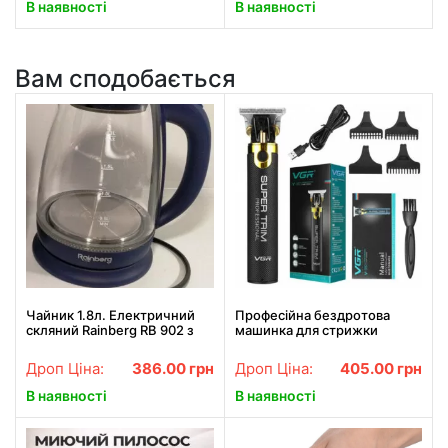
В наявності
В наявності
Вам сподобається
Чайник 1.8л. Електричний
Професійна бездротова
скляний Rainberg RB 902 з
машинка для стрижки
LED підсвіткою 2200 Вт
волосся VGR V-082 машинка
для волосся бороди
Дроп Ціна:
386.00
грн
Дроп Ціна:
405.00
грн
В наявності
В наявності