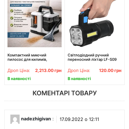
Компактний миючий
Світлодіодний ручний
пилосос для килимів,
переносний ліхтар LF-S09
текстилю, меблів та
USB
автомобіля
Дроп Ціна:
2,213.00
грн
Дроп Ціна:
120.00
грн
В наявності
В наявності
КОМЕНТАРІ ТОВАРУ
nadezhigivan
:
17.09.2022 о 12:11