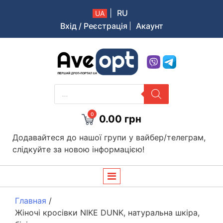
|
RU
UA
Вхід / Реєстрація
Акаунт
Aveopt – оптова дропшипінг платформа в Україні
PRODUCTS
SEARCH
0
0.00
грн
Додавайтеся до нашої групи у вайбер/телеграм,
слідкуйте за новою інформацією!
Главная
/
Жіночі кросівки NIKE DUNK, натуральна шкіра,